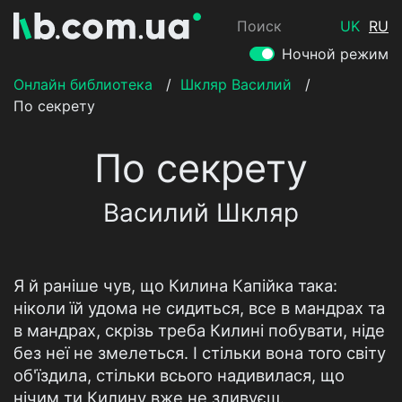
Поиск
UK
RU
Ночной режим
Онлайн библиотека
/
Шкляр Василий
/
По секрету
По секрету
Василий Шкляр
Я й раніше чув, що Килина Капійка така:
ніколи їй удома не сидиться, все в мандрах та
в мандрах, скрізь треба Килині побувати, ніде
без неї не змелеться. І стільки вона того світу
об'їздила, стільки всього надивилася, що
нічим ти Килину вже не здивуєш.