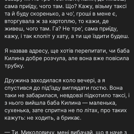
сама приїду, чого там. Що? Кажу, візьму таксі
та й буду скоренько, а чо', гроші в мене є,
вторгувала ж за картоплю, то кажи, де
живеш, чого там. Га? Не тре', сама приїду,
кажу, і так клопіт у хату, а ти ще їздити будеш.
Я назвав адресу, ще хотів перепитати, чи баба
Килина добре розчула, але вона вже повісила
трубку.
Дружина заходилася коло вечері, а я
спустився до під'їзду виглядати гостю. Вона
таки не забарилася, невдовзі підкотило таксі, і
з нього вийшла баба Килина — маленька,
сухенька, зате спритна не по літах, про таких
кажуть: не ходить, а брикає.
— Ти, Миколовичу, мені вибачай, що я наче з