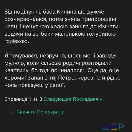
Від поцілунків баба Килина ще дужче
розчервонілася, потім зняла припорошені
чапці і нечутною ходою зайшла до кімнати,
водячи на всі боки маленькою голубиною
голівкою.
Я почувався, незручно, щось мені завжди
муляло, коли сільські родичі розглядали
квартиру, бо тоді починалося: "Оце да, оце
хороми! Запанів ти, Петре, через те й рідко
носа показуєш у село".
Страница 1 из 3
Следующая
Последняя »
Скачать По секрету