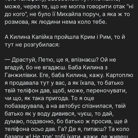
може, через те, що не могла говорити отак "ні
до кого", не було її Михайла поруч, а яка ж то
розмова, як людини нема коло тебе.
А Килина Капійка пройшла Крим і Рим, то й
тут не розгубилася:
— Драстуй, Петю, це я, впізнаєш? Ой не
вгадуй, бо не вгадаєш. Баба Килина з
Ганжилівки. Еге, баба Килина, кажу. Картоплю
я продавала тут у вас, а як їхала, то батько
твій теліфон дав, щоб, може, переночувати,
чи що, як така пригода. То я оце
побазарувала, а на автобус спізнилася, твій
батько як у воду дивився, чуєш, то дай,
думаю, подзвоню, бо батько ж просив, ще й
теліфона осьо дав. Га? Де я, питаєш? Та коло
базару ж! Не тре' тобі їхати, кажи, де живеш,