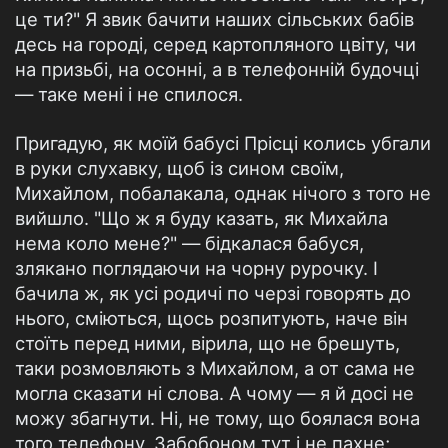
це ти?" Я звик бачити наших сільських бабів
десь на городі, серед картопляного цвіту, чи
на призьбі, на осонні, а в телефонній будочці
— таке мені і не спилося.
Пригадую, як моїй бабусі Прісці колись убгали
в руки слухавку, щоб із сином своїм,
Михайлом, побалакала, однак нічого з того не
вийшло. "Що ж я буду казать, як Михайла
нема коло мене?" — бідкалася бабуся,
злякано поглядаючи на чорну рурочку. І
бачила ж, як усі родичі по черзі говорять до
нього, сміються, щось розпитують, наче він
стоїть перед ними, вірила, що не брешуть,
таки розмовляють з Михайлом, а от сама не
могла сказати ні слова. А чому — я й досі не
можу збагнути. Ні, не тому, що боялася вона
того телефону, Забобоном тут і не пахне;