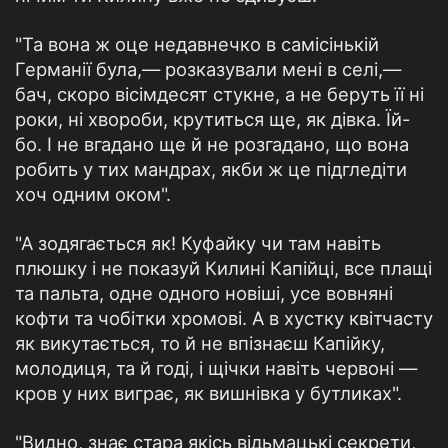
"Та вона ж оце недавнечко в самісінькій
Германії була,— розказували мені в селі,—
бач, скоро вісімдесят стукне, а не беруть її ні
роки, ні хвороби, крутиться ще, як дівка. Їй-
бо. І не вгадано ще й не розгадано, що вона
робить у тих мандрах, якби ж це підгледіти
хоч одним оком".
"А зодягається як! Куфайку чи там навіть
плюшку і не показуй Килині Капійці, все плащі
та пальта, одне одного новіші, усе вовняні
кофти та чобітки хромові. А в хустку квітчасту
як викутається, то й не впізнаєш Капійку,
молодиця, та й годі, і щічки навіть червоні —
кров у них виграє, як вишнівка у бутликах".
"Видно, знає стара якісь відьмацькі секрети,