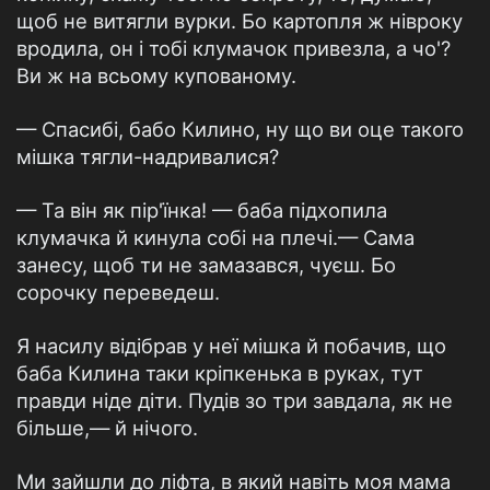
щоб не витягли вурки. Бо картопля ж нівроку
вродила, он і тобі клумачок привезла, а чо'?
Ви ж на всьому купованому.
— Спасибі, бабо Килино, ну що ви оце такого
мішка тягли-надривалися?
— Та він як пір'їнка! — баба підхопила
клумачка й кинула собі на плечі.— Сама
занесу, щоб ти не замазався, чуєш. Бо
сорочку переведеш.
Я насилу відібрав у неї мішка й побачив, що
баба Килина таки кріпкенька в руках, тут
правди ніде діти. Пудів зо три завдала, як не
більше,— й нічого.
Ми зайшли до ліфта, в який навіть моя мама