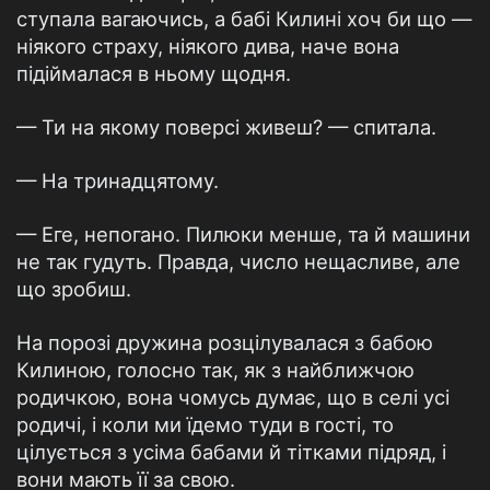
ступала вагаючись, а бабі Килині хоч би що —
ніякого страху, ніякого дива, наче вона
підіймалася в ньому щодня.
— Ти на якому поверсі живеш? — спитала.
— На тринадцятому.
— Еге, непогано. Пилюки менше, та й машини
не так гудуть. Правда, число нещасливе, але
що зробиш.
На порозі дружина розцілувалася з бабою
Килиною, голосно так, як з найближчою
родичкою, вона чомусь думає, що в селі усі
родичі, і коли ми їдемо туди в гості, то
цілується з усіма бабами й тітками підряд, і
вони мають її за свою.