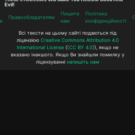
Пишите
Політика
Прaвooблaдателям
е
нам
конфіденційності
Всі тексти на цьому сайті подаються під
ліцензією
Creative Commons Attribution 4.0
International License
(
[CC BY 4.0]
), якщо не
вказано інакшого. Якщо Ви знайшли помилку у
ліцензуванні
напишіть нам