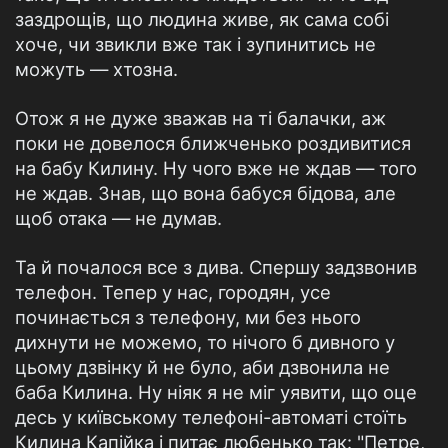
заздрощів, що людина живе, як сама собі
хоче, чи звикли вже так і зупинитись не
можуть — хтозна.
Отож я не дуже зважав на ті балачки, аж
поки не довелося ближченько роздивитися
на бабу Килину. Ну чого вже не ждав — того
не ждав. Знав, що вона бабуся бідова, але
щоб отака — не думав.
Та й почалося все з дива. Спершу задзвонив
телефон. Тепер у нас, городян, усе
починається з телефону, ми без нього
дихнути не можемо, то нічого б дивного у
цьому дзвінку й не було, аби дзвонила не
баба Килина. Ну ніяк я не міг уявити, що оце
десь у київському телефоні-автоматі стоїть
Килина Капійка і питає любенько так: "Петре,