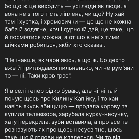
бо що ж це виходить — усі люди як люди, а
вона не з того тіста ліплена, чи що? Ну хай
там і хустка, і хромовички — це ще не кожна
баба й зодягне, хоч і дурно їй дай, це таке, що
й посміятися можна, а от що в неї з тими
щічками робиться, якби хто сказав".
"Не інакше, як чари якісь, а що ж. Бо дехто
вже й приглядався пильненько, чи не рум'яни
то — ні. Таки кров грає".
Я в селі тепер рідко буваю, але ні-ні та й
почую щось про Килину Капійку, і то хай
навіть якусь абищицю — продала корову та
купила телевізора, зарубала курку-несучку,
хату перекрила, зуби вставила, а про все те
розказують як про щось несусвітне, щось
таке, що й голови не кладеться. Чи то від