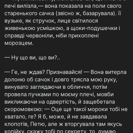
печі вилізла,— вона показала на поли свого
старенького сачка (звісно ж, базарувала). її
вузьке, як стручок, лице світилося
живенькою усмішкою, а щоки-подушечки і
справді червоніли, ніби прихоплені
морозцем.
— Ну що ви, що ви?..
— Ге, не ждав? Признавайся! — Вона витерла
долоню об сачок і довго трясла мою руку,
винувато заглядаючи в обличчя, потім
провела пучками по моєму плечі, мовби
викликаючи на одвертість, й защебетала
скоромовкою: — Оце ще такої мороки тобі не
хватало, ге? Я б, може, й не завдавала
клопотів, Петю, але ж вторгувала там якусь
копійку, скажу тобі по секрету, то, думаю,