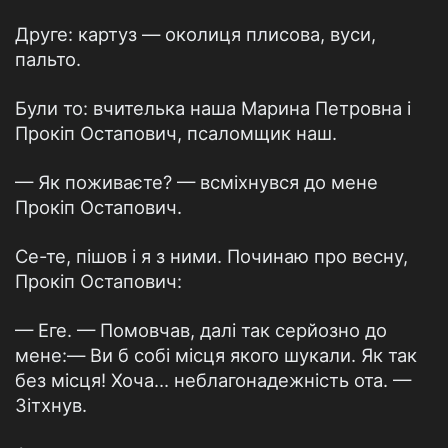
Друге: картуз — околиця плисова, вуси,
пальто.
Були то: вчителька наша Марина Петровна і
Прокіп Остапович, псаломщик наш.
— Як поживаєте? — всміхнувся до мене
Прокіп Остапович.
Се-те, пішов і я з ними. Починаю про весну,
Прокіп Остапович:
— Еге. — Помовчав, далі так серйозно до
мене:— Ви б собі місця якого шукали. Як так
без місця! Хоча... неблагонадежність ота. —
Зітхнув.