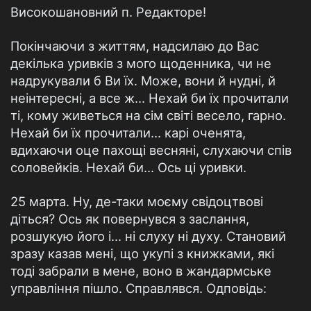
Високошановний п. Редакторе!
Покінчаючи з життям, надсилаю до Вас
декілька уривків з мого щоденника, чи не
надрукували б Ви їх. Може, вони й нудні, й
неінтересні, а все ж... Нехай би їх прочитали
ті, кому живеться на сім світі весело, гарно.
Нехай би їх прочитали... карі оченята,
вдихаючи оце пахощі весняні, слухаючи спів
соловейків. Нехай би... Ось ці уривки.
25 марта. Ну, де-таки моєму свідоцтвові
діться? Ось як повернувся з заслання,
розшукую його і... ні слуху ні духу. Становий
зразу казав мені, що укупі з книжками, які
тоді забрали в мене, воно в жандармське
управління пішло. Справлявся. Одповідь: