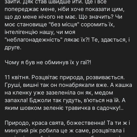
зайти. Дяк став швидше йти. Іде і все
попереджає мене, ніби хоче показати цим,
що до мене нічого не має. Що значить? Чи
моє становище "без місця" соромить їх,
інтелігенцію нашу, чи моя
"неблагонадежність" лякає їх?! Те, здається, і
друге.
Чому я був не обминув їх у гаї?!
11 квітня. Розцвітає природа, розвивається.
Груші, вишні так он понабрякали вже. А кашка
на кленку уже зазеленіла он як, медом
запахла! Бджоли так гудуть, в'ються на їй. А
яким шовком зеленіє травичка в садочку!..
Природо, краса свята, божественна! Та ти ж і
минулий рік робила це ж саме, розцвітала і