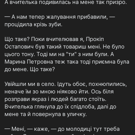
А вчителька подивилась на мене так призро.
— А нам тепер жалування прибавили, —
процідила крізь зуби.
Що таке? Поки вчителював я, Прокіп
Остапович був такий товариш мені. Не було
цього тону. Тоді ми на "ти" з ним були. А
Марина Петровна теж така тоді приємна була
до мене. Що таке?
Увійшли ми в село. Ідуть обоє, похнюпились,
неначе їм зо мною ніяково йти. Ось біля
розправи якраз і людей багато стоїть.
Вчителька глянула до їх спідлоба, далі до
мене та й повернула в уличку.
— Мені, — каже, — до молодиці тут треба