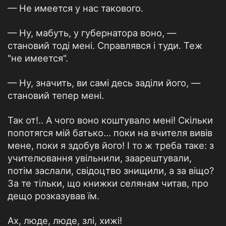
— Не имеется у нас такового.
— Ну, мабуть, у губернатора воно, —
становий тоді мені. Справлявся і туди. Теж
"не имеется".
— Ну, значить, ви самі десь заділи його, —
становий тепер мені.
Так от!.. А чого воно коштувало мені! Скільки
попотягся мій батько... поки на вчителя вивів
мене, поки я здобув його! І то ж треба таке: з
учителювання увільнили, заарештували,
потім заслали, свідоцтво знищили, а за віщо?
За те тільки, що книжки селянам читав, про
дещо розказував їм.
Ах, люде, люде, злі, хижі!