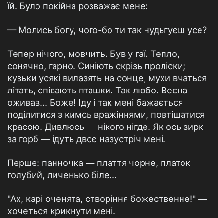
їй. Було покійна розважає мене:
— Молись богу, чого-бо ти так нудьгуєш усе?
Тепер нічого, мовчить. Був у гаї. Тепло,
сонячно, гарно. Синіють скрізь проліски;
кузьки усякі вилазять на сонце, мухи вчаться
літать, співають пташки. Так любо. Весна
оживав... Боже! Іду і так мені бажається
поділитися з кимсь вражіннями, повтішатися
красою. Дивлюсь — нікого нігде. Як ось зирк
за горб — ідуть двоє назустріч мені.
Перше: панночка — плаття чорне, платок
голубий, личенько біле...
"Ах, карі оченята, створіння божественне!" —
хочеться крикнути мені.