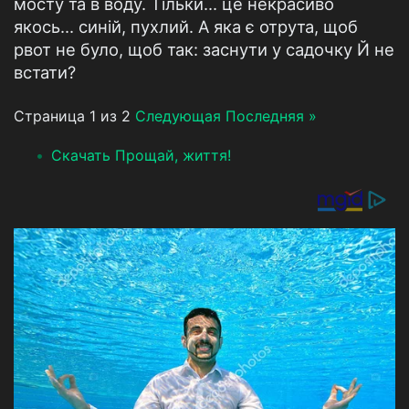
мосту та в воду. Тільки... це некрасиво
якось... синій, пухлий. А яка є отрута, щоб
рвот не було, щоб так: заснути у садочку Й не
встати?
Страница 1 из 2
Следующая
Последняя »
Скачать Прощай, життя!