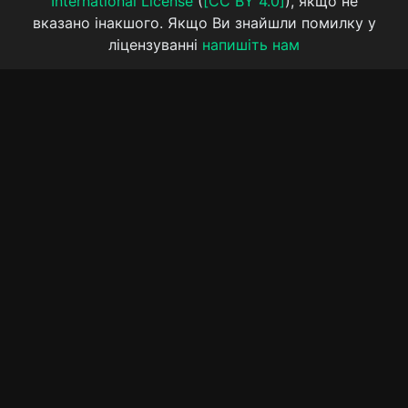
International License
(
[CC BY 4.0]
), якщо не
вказано інакшого. Якщо Ви знайшли помилку у
ліцензуванні
напишіть нам