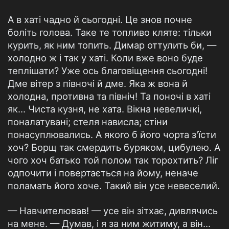
А в хаті чадно й сьогодні. Це знов почне
боліть голова. Таке те топливо кляте: тільки
курить, як ним топить. Димар оттулить би, —
холодно ж і так у хаті. Коли вже воно буде
теплішати? Уже ось благовіщення сьогодні!
Дме вітер з півночі й дме. Яка ж вона й
холодна, противна та північ! Та поночі в хаті
як... Чиста кузня, не хата. Вікна невеличкі,
поналатувані; стеля нависла; стіни
понасуплювались. А якого б його чорта з'їсти
хоч? Борщ так смердить буряком, цибулею. А
чого хоч батько той полом так торохтить? Ліг
одпочити і повертається на йому, неначе
поламать його хоче. Такий він усе невеселий.
— Навчителював! — усе він зітхає, дивлячись
на мене. — Думав, і я за ним житиму, а він...