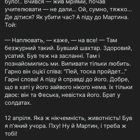
було!.. Вчився — жив мріями, почав
учителювати — не дали... Ой, сумно, тяжко...
Де дітися? Як убити час? А піду до Мартина.
Той:
— Наплювать, — каже, — на все! — Там
безжурний такий. Бувший шахтар. Здоровий,
усатий. Був теж на засланні. Там і
познайомились ми. Випивати тільки любить.
Гарно він оцієї співа: "Пей, тоска пройдет..."
Гарні слова! А піду й справді до його. Добре,
що в хаті у його зайвого нікого нема. їх тільки
двоє: він та Феська, невістка його. Брат у
солдатах.
12 апріля. Яка ж нікчемність, животність! Був
я п'яний учора. Пху! Ну й Мартин, і треба ж
тобі!