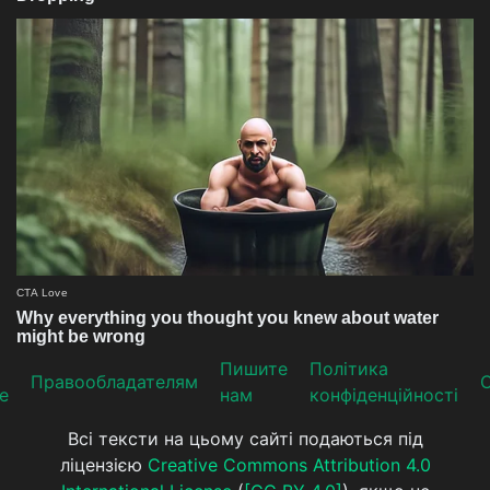
Пишите
Політика
Прaвooблaдателям
е
нам
конфіденційності
Всі тексти на цьому сайті подаються під
ліцензією
Creative Commons Attribution 4.0