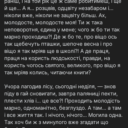
раніш, і на той рік це ж саме робитимеш, і ще
й ще... А я... розцвів, одцвіту незабаром і...
ніколи вже, ніколи не зацвіту більш. Ах,
молодосте, молодосте моя! Ти ж така
неповоротня, єдина у мене; чого ж бо ти так
марно проходиш?! Де ж бо те, про віщо ось
так щебечуть пташки, шепоче весна і про
віщо я так мріяв ще в школі?! А де праця,
праця на користь людськості, правди, на
користь чогось святого, великого, про віщо я
так мріяв колись, читаючи книги?
Учора лагодив лісу, сьогодні неділя, — знов
піду в гай сновигати, завтра паляниці пекти,
плести хлів і... це все?! Проходить молодість
марно, одноманітно, безглуздо. А там... а там
і все життя так. І нічого, нічого... Могила одна.
Так хоч би ж з минулого вже згадати що