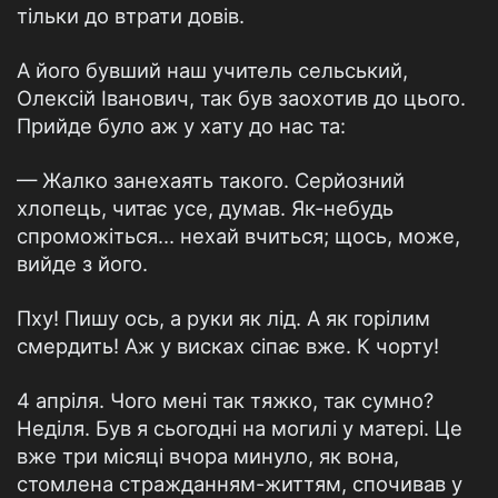
тільки до втрати довів.
А його бувший наш учитель сельський,
Олексій Іванович, так був заохотив до цього.
Прийде було аж у хату до нас та:
— Жалко занехаять такого. Серйозний
хлопець, читає усе, думав. Як-небудь
спроможіться... нехай вчиться; щось, може,
вийде з його.
Пху! Пишу ось, а руки як лід. А як горілим
смердить! Аж у висках сіпає вже. К чорту!
4 апріля. Чого мені так тяжко, так сумно?
Неділя. Був я сьогодні на могилі у матері. Це
вже три місяці вчора минуло, як вона,
стомлена стражданням-життям, спочивав у