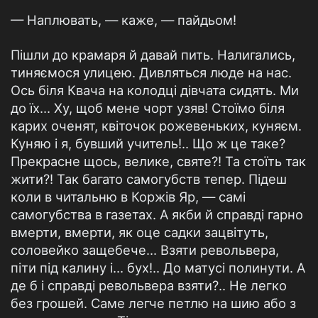
— Наплювать, — каже, — пайдьом!
Пішли до крамаря й давай пить. Налигались,
тиняємося улицею. Дивляться люде на нас.
Ось біля Квача на колодці дівчата сидять. Ми
до їх... Ху, щоб мене чорт узяв! Стоїмо біля
карих оченят, квіточок рожевеньких, куняєм.
Куняю і я, бувший учитель!.. Що ж це таке?
Прекрасне щось, велике, святе?! Та стоїть так
жити?! Так багато самогубств тепер. Підеш
коли в читальню в Коржів Яр, — самі
самогубства в газетах. А якби й справді гарно
вмерти, вмерти, як оце садки зацвітуть,
соловейко защебече... Взяти револьвера,
піти під калину і... бух!.. До матусі полинути. А
де б і справді револьвера взяти?.. Не легко
без грошей. Саме легче петлю на шию або з