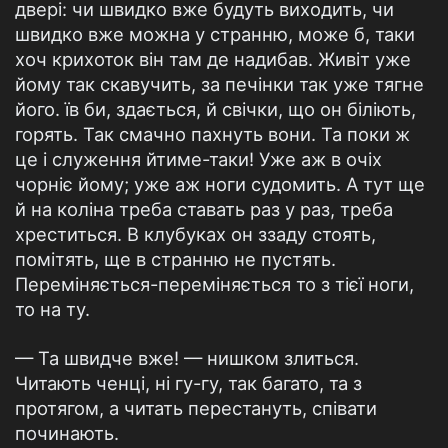
двері: чи швидко вже будуть виходить, чи
швидко вже можна у странню, може б, таки
хоч крихоток він там де надибав. Живіт уже
йому так скавучить, за печінки так уже тягне
його. їв би, здається, й свічки, що он біліють,
горять. Так смачно пахнуть вони. Та поки ж
це і служення йтиме-таки! Уже аж в очіх
чорніє йому; уже аж ноги судомить. А тут ще
й на коліна треба ставать раз у раз, треба
хреститься. В клубуках он ззаду стоять,
помітять, ще в странню не пустять.
Переміняється-переміняється то з тієї ноги,
то на ту.
— Та швидче вже! — нишком злиться.
Читають ченці, ні гу-гу, так багато, та з
протягом, а читать перестануть, співати
починають.