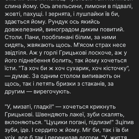
слина йому. Ось апельсини, лимони в підвалі,
жовті, пахущі. І зернята, і лушпайки їв би,
здається йому. Рундук ось якийсь
довжелезний, виноградом диким повитий.
Столи. Пани, пообпинані білим, за ними
сидять, жвякають щось. М'ясом страх несе
звідтіля. Аж у горлі Грицькові лоскоче, аж у
його піднебення болить, так йому хочеться
їсти. "Та хоч би ж хоч сухарик, хоч кісточку",
— думає. За одним столом випивають он
щось, так і летять бризки з стаканів, за
другим — вирегочують.
"У, мизаті, гладкі!" — хочеться крикнуть
Грицькові. Швендяють лакеї, зуби скалять,
вклоняються. "Цуцики погані, підлизи!" Зціпив
зуби, іде. І сердито ж йому. Міг би, так і їв би
усіх, все б так і перекидав догори. "У, життя,