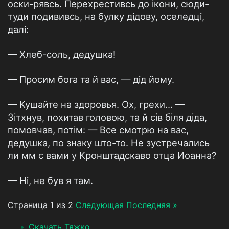
оски-рявсь. Перехрестивсь до ікони, сюди-
туди подививсь, на булку дідову, оселедці,
далі:
— Хлеб-соль, дедушка!
— Просим бога та й вас, — дід йому.
— Кушайте на здоровья. Ох, грехи... —
Зітхнув, похитав головою, та й сів біля діда,
помовчав, потім: — Все смотрю на вас,
дедушка, по знаку што-то. Не зустречались
ли мм с вами у Кронштадскаво отца Иоанна?
— Ні, не був я там.
Страница 1 из 2
Следующая
Последняя »
Скачать Тяжко