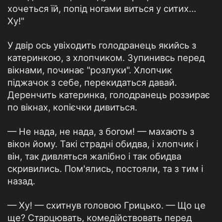
хочеться їй, попід ногами виться у ситих...
Ху!"
У двір ось увіходить голодранець якийсь з
катеринкою, з хлопчиком. Зупинивсь перед
вікнами, починає "розлуки". Хлопчик
піджачок з себе, перекидаться давай.
Деренчить катеринка, голодранець роззирає
по вікнах, копієчки дивиться.
— Не нада, не нада, з богом! — махають з
вікон йому. Такі страдні обидва, і хлопчик і
він, так дивляться жалібно і так обидва
скривились. Пом'ялись, постояли, та з тим і
назад.
— Ху! — схитнув головою Грицько. — Що це
ще? Старцювать, комедійствовать перед