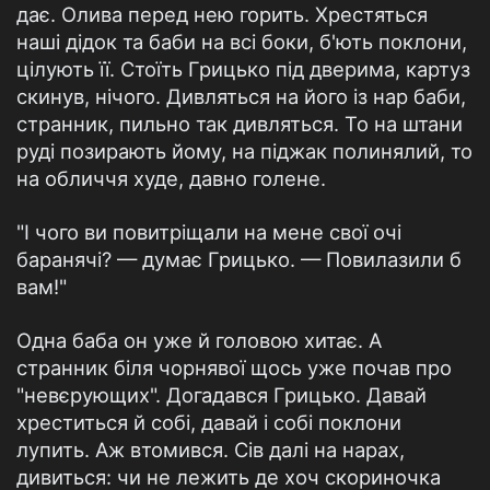
дає. Олива перед нею горить. Хрестяться
наші дідок та баби на всі боки, б'ють поклони,
цілують її. Стоїть Грицько під дверима, картуз
скинув, нічого. Дивляться на його із нар баби,
странник, пильно так дивляться. То на штани
руді позирають йому, на піджак полинялий, то
на обличчя худе, давно голене.
"І чого ви повитріщали на мене свої очі
баранячі? — думає Грицько. — Повилазили б
вам!"
Одна баба он уже й головою хитає. А
странник біля чорнявої щось уже почав про
"невєрующих". Догадався Грицько. Давай
хреститься й собі, давай і собі поклони
лупить. Аж втомився. Сів далі на нарах,
дивиться: чи не лежить де хоч скориночка