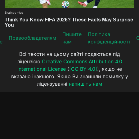
Пишите
Політика
Прaвooблaдателям
е
нам
конфіденційності
Всі тексти на цьому сайті подаються під
ліцензією
Creative Commons Attribution 4.0
International License
(
[CC BY 4.0]
), якщо не
вказано інакшого. Якщо Ви знайшли помилку у
ліцензуванні
напишіть нам