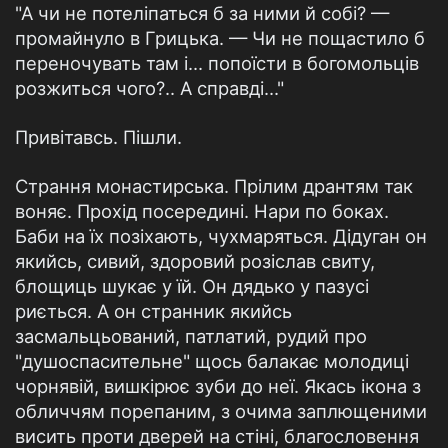
"А чи не потеліпаться б за ними й собі? —
промайнуло в Грицька. — Чи не пощастило б
переночувать там і... попоїсти в богомольців
розжиться чого?.. А справді..."
Привітавсь. Пішли.
Страння монастирська. Прілим дрантям так
воняє. Прохід посередині. Нари по боках.
Баби на їх позіхають, чухмаряться. Дідуган он
якийсь, сивий, здоровий розіслав свиту,
блощиць шукає у їй. Он дядько у пазусі
риється. А он странник якийсь
засмальцьований, патлатий, рудий про
"душоспасительне" щось балакає молодиці
чорнявій, вишкірює зуби до неї. Якась ікона з
обличчям порепаним, з очима заплющеними
висить проти дверей на стіні, благословення