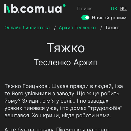
Поиск
UK
RU
Ночной режим
Онлайн библиотека
/
Архип Тесленко
/
Тяжко
Тяжко
Тесленко Архип
Тяжко Грицькові. Шукав правди в людей, і за
те його увільнили з заводу. Що ж це робить
йому? Злидні, сім'я у селі... І по заводах
усяких тинявся уже, і по домах "трудолюбія"
вештався. Хоч кричи, нігде роботи нема.
А це був на товчку. Пікся-пікся на сонці,