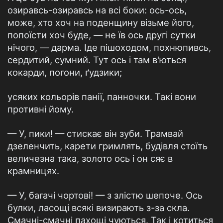
озиравсь-озиравсь на всі боки: ось-ось,
може, хто хоч на поденщину візьме його,
попоїсти хоч буде, — не їв ось другі сутки
нічого, — дарма. Іде пішоходом, похнюпивсь,
сердитий, сумний. Тут ось і там в'ються
кокарди, погони, ґудзики;
усяких кольорів панії, панночки. Такі вони
противні йому.
— У, пики! — стискає він зуби. Трамвай
дзеленчить, карети гримлять, будівля стоїть
величезна така, золото ось і он сяє в
крамницях.
— У, багачі чортові! — з злістю шепоче. Ось
булки, ласощі всякі визирають з-за скла.
Смачні-смачні пахощі чуються. Так і котиться