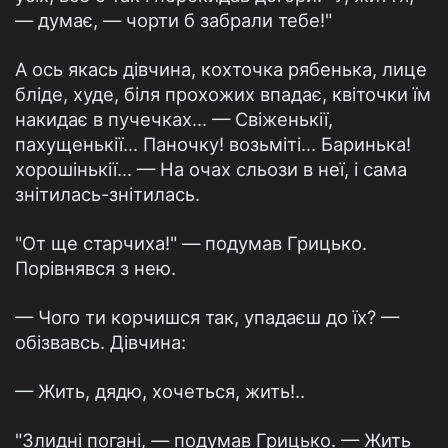
— думає, — чорти б забрали тебе!"
А ось якась дівчина, кохточка рябенька, лице
бліде, худе, біля прохожих впадає, квіточки їм
накидає в пучечках... — Свіженькії,
пахущенькії... Паночку! возьміті... Баринька!
хорошінькії... — На очах сльози в неї, і сама
знітилась-знітилась.
"От ще старчиха!" — подумав Грицько.
Порівнявся з нею.
— Чого ти корчишся так, упадаєш до їх? —
обізвавсь. Дівчина:
— Жить, дядю, хочеться, жить!..
"Злидні погані, — подумав Грицько. — Жить