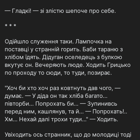
— Гладкі! — зі злістю шепоче про себе.
* * *
Одійшло служення таки. Лампочка на
поставці у странній горить. Баби тараню з
хлібом їдять. Дідуган оселедець з булкою
вкутує он. Вечеряють люде. Ходить Грицько
по проходу то сюди, то туди, позирає.
"Хоч би хто хоч раз ковтнуть дав чого, —
думає. — У діда он так хліба багато...
півторби... Попрохать би... — Зупинивсь
перед ним, кашлянув, та й... — Попрохать!..
Хм... Нехай далі трохи туди..." — Ходить.
Увіходить ось странник, що до молодиці тоді