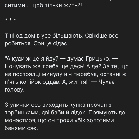
ситими... щоб тільки жить?!
* * *
Тіні од домів усе більшають. Свіжіше все
робиться. Сонце сідає.
"А куди ж це я йду? — думає Грицько. —
Ночувать же треба ще десь! А де? За те, що
на постоялці минулу ніч перебув, останні ж
п'ять копійок оддав. А, життя!" — Чухає
голову.
З улички ось виходить купка прочан з
торбинками, дві баби й дідок. Прямують до
монастиря, що он трохи убік золотими
банями сяє.