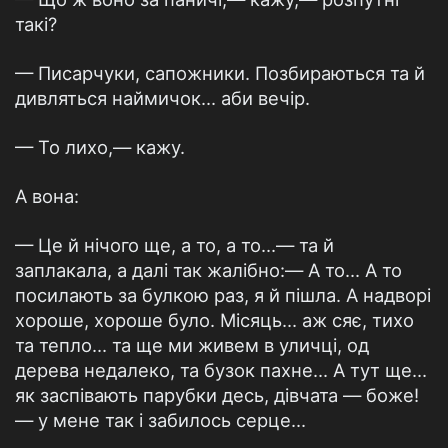
такі?
— Писарчуки, сапожники. Позбираються та й
дивляться наймичок... аби вечір.
— То лихо,— кажу.
А вона:
— Це й нічого ще, а то, а то...— та й
заплакала, а далі так жалібно:— А то... А то
посилають за булкою раз, я й пішла. А надворі
хороше, хороше було. Місяць... аж сяє, тихо
та тепло... та ще ми живем в уличці, од
дерева недалеко, та бузок пахне... А тут ще...
як заспівають парубки десь, дівчата — боже!
— у мене так і забилось серце...