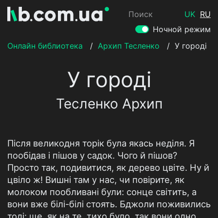
Поиск
UK
RU
Ночной режим
Онлайн библиотека
/
Архип Тесленко
/
У городі
У городі
Тесленко Архип
Після великодня торік була якась неділя. Я
пообідав і пішов у садок. Чого й пішов?
Просто так, подивитися, як дерево цвіте. Ну й
цвіло ж! Вишні там у нас, чи повірите, як
молоком пообливані були: сонце світить, а
вони вже білі-білі стоять. Бджоли поживились
тоді: ще, як на те, тихо було, так вони одно