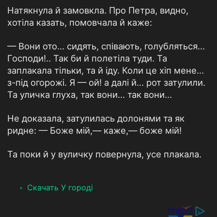
Натякнула й замовкла. Про Петра, видно,
хотіла казать, помовчала й каже:
— Вони ото... сидять, співають, голубляться...
Господи!.. Так би й полетіла туди. Та
заплакала тільки, та й іду. Коли це хіп мене...
з-під огорожі. Я — ой! а далі й... рот затулили.
Та уличка глуха, так вони... так вони...
Не доказала, затулилась долонями та як
ридне: — Боже мій,— каже,— боже мій!
Та поки й у вуличку повернула, усе плакала.
Скачать У городі