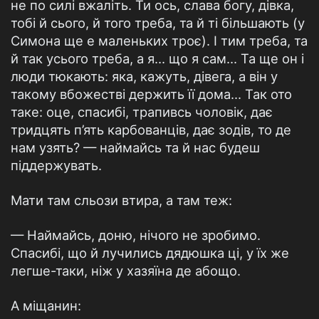
не по силі вжаліть. Ти ось, слава богу, дівка,
тобі й сього, й того треба, та й ті більшають (у
Симона ще е маленьких троє). І тим треба, та
й так усього треба, а я... що я сам... Та ще он і
люди тюкають: яка, кажуть, дівега, а він у
такому вбожестві держить її дома... Так ото
таке: оце, спасибі, трапивсь чоловік, дає
тридцять п’ять карбованців, дає зодів, то де
нам узять? — наймайсь та й нас будеш
піддержувать.
Мати там сльози втира, а там теж:
— Наймайсь, доню, нічого не зробимо.
Спасибі, що й лучились дядюшка ці, у їх же
легше-таки, ніж у хазяїна де абощо.
А міщанин: