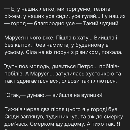
— Е, у наших легко, ми торгуємо, телята
ріжем, у наших усе сиди, усе гуляй... І у наших
— город — благородно усе.— Такий чудний.
Маруся нічого вже. Пішла в хату... Вийшла і
без квіток, і без намиста, у буденному в
усьому. Сіла на віз поруч з різником, поїхала.
їдуть поз молодь, дивиться Петро... побілів-
побілів. А Маруся... затулилась хусточкою та
так і здригається вся, сльози так і ллються.
"Отак,— думаю,— вийшла на вулицю!"
Тижнів через два після цього я у городі був.
Сюди заглянув, туди никнув, та аж до смерку
дом’явсь. Смерком іду додому. А тихо так. Я