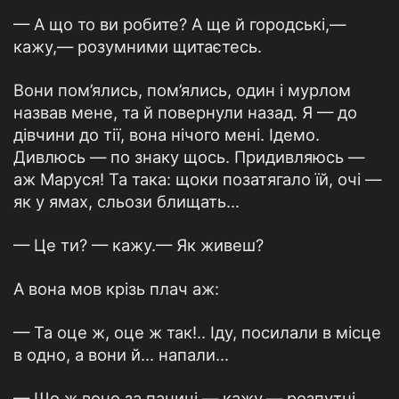
— А що то ви робите? А ще й городські,—
кажу,— розумними щитаєтесь.
Вони пом’ялись, пом’ялись, один і мурлом
назвав мене, та й повернули назад. Я — до
дівчини до тії, вона нічого мені. Ідемо.
Дивлюсь — по знаку щось. Придивляюсь —
аж Маруся! Та така: щоки позатягало їй, очі —
як у ямах, сльози блищать...
— Це ти? — кажу.— Як живеш?
А вона мов крізь плач аж:
— Та оце ж, оце ж так!.. Іду, посилали в місце
в одно, а вони й... напали...
— Що ж воно за паничі,— кажу,— розпутні