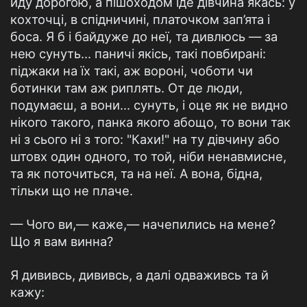
йду дорогою, а пішоходом іде дівчина якась: у
кохточці, в спідничині, платочком зап’ята і
боса. Я б і байдуже до неї, та дивлюсь — за
нею сунуть... паничі якісь, такі повбирані:
піджаки на їх такі, аж вороні, чоботи чи
ботинки там аж риплять. От де люди,
подумаєш, а вони... сунуть, і оце як не видно
нікого такого, панка якого абощо, то вони так
ні з сього ні з того: "Кахи!" на ту дівчину або
штовх один одного, то той, ніби ненавмисне,
та як поточиться, та на неї. А вона, бідна,
тільки що не плаче.
— Чого ви,— каже,— начепились на мене?
Що я вам винна?
Я дививсь, дививсь, а далі одваживсь та й
кажу: