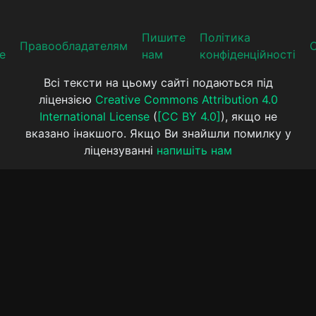
Пишите
Політика
Прaвooблaдателям
е
нам
конфіденційності
Всі тексти на цьому сайті подаються під
ліцензією
Creative Commons Attribution 4.0
International License
(
[CC BY 4.0]
), якщо не
вказано інакшого. Якщо Ви знайшли помилку у
ліцензуванні
напишіть нам