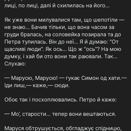
лиці, по лиці, далі й схилилась на його...
Як уже вони милувалися там, що шепотіли —
не знаю... Бачив тільки, що вона часом за
груди бралась, на соловейка позирала та до
Петра тулилась. Він до неї... Я й думаю: "От
щасливі люди". Як ось... Що ж "ось"? На мою
думку, і хай би ото вони так раювали. Так...
Слухаю:
— Марусю, Марусю! — гукає Симон од хати.—
Іди лиш,— каже,— сюди.
Обоє так і посхоплювались. Петро й каже:
— Мо’, старости... тепер вони вештаються.
Маруся обтрушується, обгладжує спідницю,