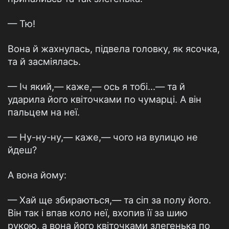
— Тю!
Вона й жахнулась, підвела головку, як ясочка,
та й засміялась.
— Іч який,— каже,— ось я тобі...— та й
ударила його квіточками по чумарці. А він
пальцем на неї.
— Ну-ну-ну,— каже,— чого на вулицю не
йдеш?
А вона йому:
— Хай ще збираються,— та сіп за полу його.
Він так і впав коло неї, вхопив її за шию
рукою, а вона його квіточками злегенька по