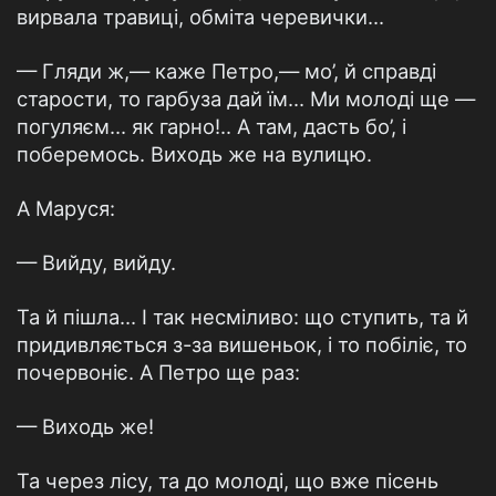
вирвала травиці, обміта черевички...
— Гляди ж,— каже Петро,— мо’, й справді
старости, то гарбуза дай їм... Ми молоді ще —
погуляєм... як гарно!.. А там, дасть бо’, і
поберемось. Виходь же на вулицю.
А Маруся:
— Вийду, вийду.
Та й пішла... І так несміливо: що ступить, та й
придивляється з-за вишеньок, і то побіліє, то
почервоніє. А Петро ще раз:
— Виходь же!
Та через лісу, та до молоді, що вже пісень