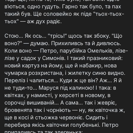
в’ються, одно гудуть. Гарно так було, та пах
такий був. Ще соловейко як піде "тьох-тьох-
тьох" — аж дух радіє.
Стою... Як ось... "трісь!" щось так збоку. "Що
воно?" — думаю. Прихиливсь та й дивлюсь.
Коли воно — Петро, парубійка Омельків, лізе-
лізе у садок у Симонів. І такий празниковий:
новий картуз на йому, ще й набакир, нова
чумарка розхристана, і жилетку синю видно.
Переліз і чалиться... Куди ж це він? Аж... Я й
не туди-то... Маруся під калиною! І така: в
квітках, у намисті, у керсеті в новому, в
сорочці вишиваній... А сама... так і жевріє,
бровенята так і чорніють — ну, як квіточка ж,
ще в косі й стьожка червоніє. Сидить і
перебира якісь квіточки голубенькі. Петро
припаливсь та так злегенька: