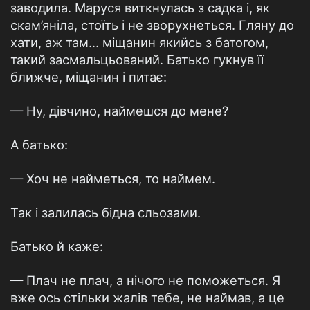
заводила. Маруся виткнулась з садка і, як
скам’яніла, стоїть і не зворухнеться. Гляну до
хати, аж там... міщанин якийсь з батогом,
такий засмальцьований. Батько гукнув її
ближче, міщанин і питає:
— Ну, дівчино, наймешся до мене?
А батько:
— Хоч не найметься, то наймем.
Так і залилась бідна сльозами.
Батько й каже:
— Плач не плач, а нічого не поможеться. Я
вже ось стільки жалів тебе, не наймав, а це