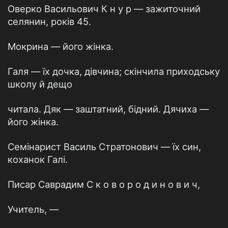
Оверко Васильович К н у р — зажиточний
селянин, років 45.
Мокрина — його жінка.
Галя — їх дочка, дівчина; скінчила приходську
школу й дещо
читала. Дяк — заштатний, бідний. Дячиха —
його жінка.
Семінарист Василь Стратонович — їх син,
коханок Галі.
Писар Саврадим С к о в о р о д и н о в и ч,
Учитель, —