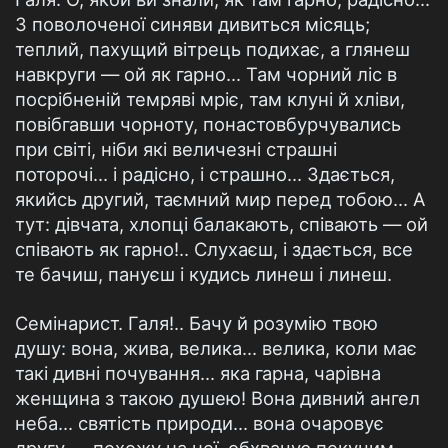
З поволоченої синяви дивиться місяць;
теплий, пахущий вітрець подихає, а глянеш
навкруги — ой як гарно... Там чорний ліс в
посрібненій темряві мріє, там клуні й хліви,
повібгавши чорноту, понастовбурчувались
при світі, ніби які величезні страшні
поторочі... і радісно, і страшно... Здається,
якийсь другий, таємний мир перед тобою... А
тут: дівчата, хлопці балакають, співають — ой
співають як гарно!.. Слухаєш, і здається, все
те бачиш, пануєш і кудись линеш і линеш.
Семінарист. Галя!.. Бачу й розумію твою
душу: вона, жива, велика... велика, коли має
такі дивні почування... яка гарна, чарівна
женщина з такою душею! Вона дивний ангел
неба... святість природи... вона очаровує