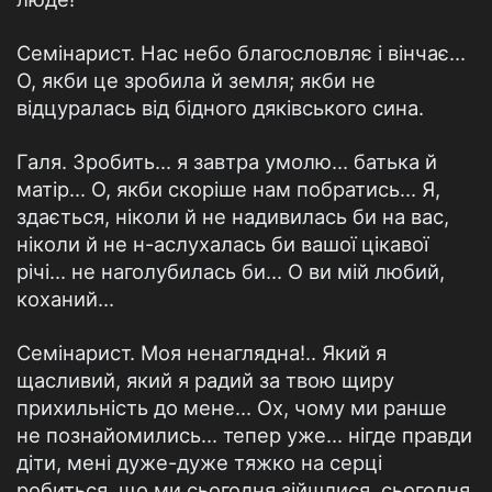
Семінарист. Нас небо благословляє і вінчає...
О, якби це зробила й земля; якби не
відцуралась від бідного дяківського сина.
Галя. Зробить... я завтра умолю... батька й
матір... О, якби скоріше нам побратись... Я,
здається, ніколи й не надивилась би на вас,
ніколи й не н-аслухалась би вашої цікавої
річі... не наголубилась би... О ви мій любий,
коханий...
Семінарист. Моя ненаглядна!.. Який я
щасливий, який я радий за твою щиру
прихильність до мене... Ох, чому ми ранше
не познайомились... тепер уже... нігде правди
діти, мені дуже-дуже тяжко на серці
робиться, що ми сьогодня зійшлися, сьогодня