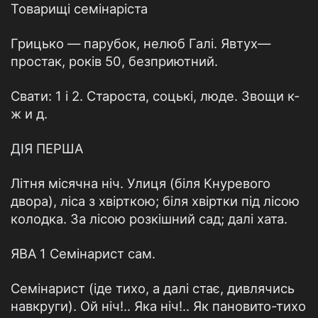
Товарищі семінаріста
Грицько — парубок, нелюб Галі. Явтух—
простак, років 50, безприютний.
Свати: 1 і 2. Староста, соцькі, люде. Звощи к-
ж и д.
ДІЯ ПЕРША
Літня місячна ніч. Улиця (біля Кнуревого
двора), ліса з хвірткою; біля хвіртки під лісою
колодка. За лісою розкішний сад; далі хата.
ЯВА 1 Семінарист сам.
Семінарист (іде тихо, а далі стає, дивлячись
навкруги). Ой ніч!.. Яка ніч!.. Як пановито-тихо