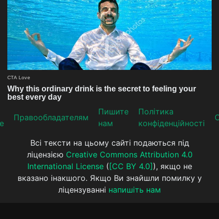
Пишите
Політика
Прaвooблaдателям
е
нам
конфіденційності
Всі тексти на цьому сайті подаються під
ліцензією
Creative Commons Attribution 4.0
International License
(
[CC BY 4.0]
), якщо не
вказано інакшого. Якщо Ви знайшли помилку у
ліцензуванні
напишіть нам