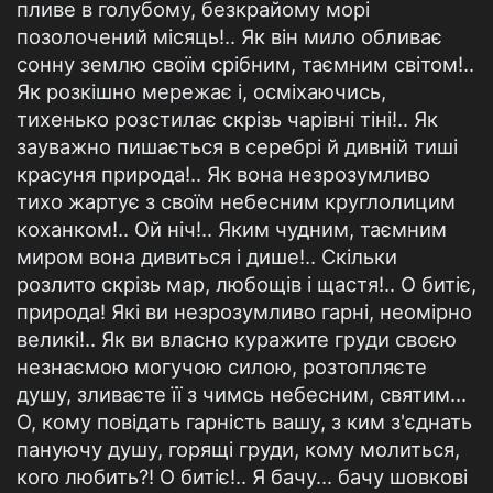
пливе в голубому, безкрайому морі
позолочений місяць!.. Як він мило обливає
сонну землю своїм срібним, таємним світом!..
Як розкішно мережає і, осміхаючись,
тихенько розстилає скрізь чарівні тіні!.. Як
зауважно пишається в серебрі й дивній тиші
красуня природа!.. Як вона незрозумливо
тихо жартує з своїм небесним круглолицим
коханком!.. Ой ніч!.. Яким чудним, таємним
миром вона дивиться і дише!.. Скільки
розлито скрізь мар, любощів і щастя!.. О битіє,
природа! Які ви незрозумливо гарні, неомірно
великі!.. Як ви власно куражите груди своєю
незнаємою могучою силою, розтопляєте
душу, зливаєте її з чимсь небесним, святим...
О, кому повідать гарність вашу, з ким з'єднать
пануючу душу, горящі груди, кому молиться,
кого любить?! О битіє!.. Я бачу... бачу шовкові