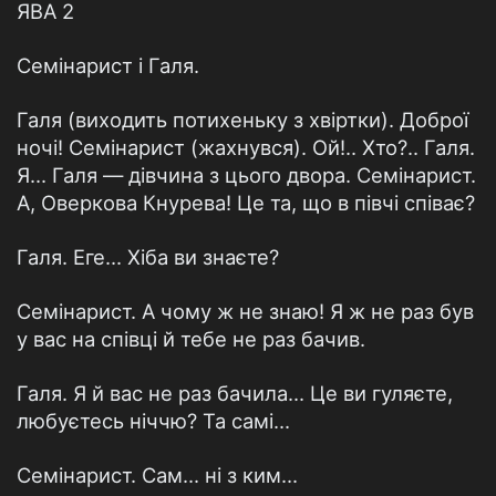
ЯВА 2
Семінарист і Галя.
Галя (виходить потихеньку з хвіртки). Доброї
ночі! Семінарист (жахнувся). Ой!.. Хто?.. Галя.
Я... Галя — дівчина з цього двора. Семінарист.
А, Оверкова Кнурева! Це та, що в півчі співає?
Галя. Еге... Хіба ви знаєте?
Семінарист. А чому ж не знаю! Я ж не раз був
у вас на співці й тебе не раз бачив.
Галя. Я й вас не раз бачила... Це ви гуляєте,
любуєтесь ніччю? Та самі...
Семінарист. Сам... ні з ким...