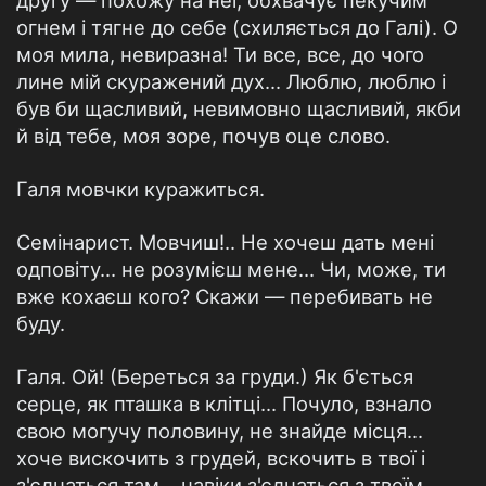
другу — похожу на неї, обхвачує пекучим
огнем і тягне до себе (схиляється до Галі). О
моя мила, невиразна! Ти все, все, до чого
лине мій скуражений дух... Люблю, люблю і
був би щасливий, невимовно щасливий, якби
й від тебе, моя зоре, почув оце слово.
Галя мовчки куражиться.
Семінарист. Мовчиш!.. Не хочеш дать мені
одповіту... не розумієш мене... Чи, може, ти
вже кохаєш кого? Скажи — перебивать не
буду.
Галя. Ой! (Береться за груди.) Як б'ється
серце, як пташка в клітці... Почуло, взнало
свою могучу половину, не знайде місця...
хоче вискочить з грудей, вскочить в твої і
з'єднаться там... навіки з'єднаться з твоїм...