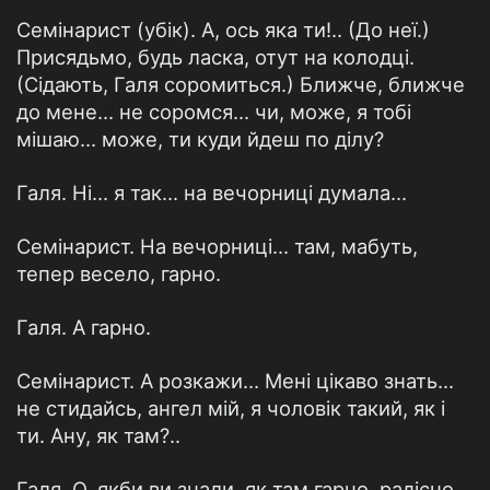
Семінарист (убік). А, ось яка ти!.. (До неї.)
Присядьмо, будь ласка, отут на колодці.
(Сідають, Галя соромиться.) Ближче, ближче
до мене... не соромся... чи, може, я тобі
мішаю... може, ти куди йдеш по ділу?
Галя. Ні... я так... на вечорниці думала...
Семінарист. На вечорниці... там, мабуть,
тепер весело, гарно.
Галя. А гарно.
Семінарист. А розкажи... Мені цікаво знать...
не стидайсь, ангел мій, я чоловік такий, як і
ти. Ану, як там?..
Галя. О, якби ви знали, як там гарно, радісно...