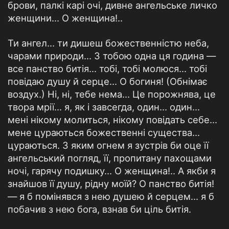
брови, палкі карі очі, дивне ангельське личко
женщини... О женщина!..
Ти ангел... ти дишеш божественністю неба,
чарами природи... З тобою одна ця година —
все панство битія... тобі, тобі молюся... тобі
повідаю душу й серце... О богиня! (Обнімає
воздух.) Ні, ні, тебе нема... Це порожнява, це
твора мрії... я, як і завсегда, один... один...
мені нікому молиться, нікому повідать себе...
мене цураються божественні существа...
цураються. З яким огнем я зустрів би оце її
ангельський погляд, її, пропитану пахощами
ночі, гарячу подишку... О женщина!.. А якби я
знайшов її душу, рідну моїй? О панство битія!
— я б помінявся з нею душею й серцем... я б
побачив з нею бога, взнав би ціль битія.