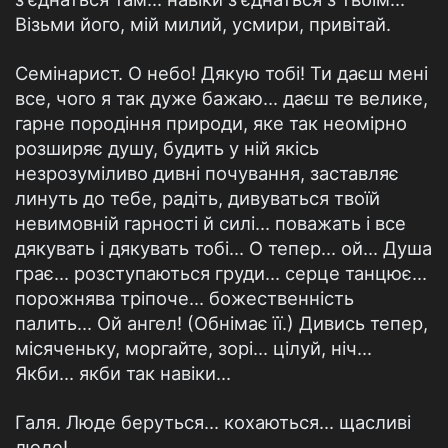
Візьми його, мій милий, усмири, привітай.
Семінарист. О небо! Дякую тобі! Ти даєш мені
все, чого я так дуже бажаю... даєш те велике,
гарне породіння природи, яке так неомірно
розширяє душу, будить у ній якісь
незрозуміливо дивні почування, заставляє
линуть до тебе, радіть, дивуваться твоїй
невимовній гарності й силі... поважать і все
дякувать і дякувать тобі... О тепер... ой... Душа
грає... розступаються груди... серце танцює...
порожнява тріпоче... божественність
палить... Ой ангел! (Обнімає її.) Дивись тепер,
місяченьку, моргайте, зорі... цілуй, ніч...
Якби... якби так навіки...
Галя. Люде беруться... кохаються... щасливі
люде!