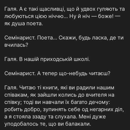
Галя. А є такі щасливці, що й удвох гуляють та
любуються цією ніччю... Ну й ніч — боже! —
як душа поета.
Семінарист. Поета... Скажи, будь ласка, де ти
вчилась?
Галя. В нашій приходській школі.
Семінарист. А тепер що-небудь читаєш?
Галя. Читаю ті книги, які ви радили нашим
співакам, як зайшли колись до вчителя на
співку; тоді ви навчали їх багато дечому:
робить добро, зупинять себе од негарних діл,
а я стояла ззаду та слухала. Мені дуже
уподобалось те, що ви балакали.