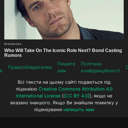
Пишите
Політика
Прaвooблaдателям
е
нам
конфіденційності
Всі тексти на цьому сайті подаються під
ліцензією
Creative Commons Attribution 4.0
International License
(
[CC BY 4.0]
), якщо не
вказано інакшого. Якщо Ви знайшли помилку у
ліцензуванні
напишіть нам