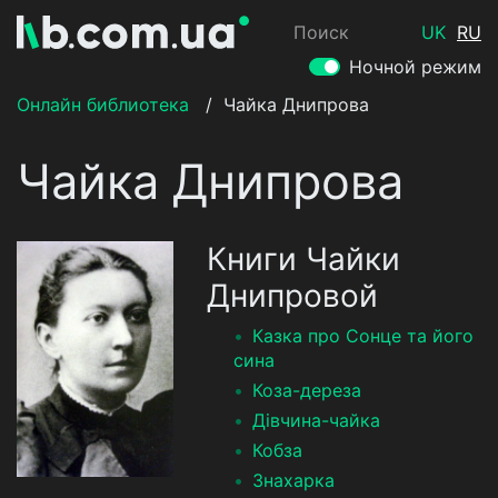
Поиск
UK
RU
Ночной режим
Онлайн библиотека
/
Чайка Днипрова
Чайка Днипрова
Книги Чайки
Днипровой
Казка про Сонце та його
сина
Коза-дереза
Дiвчина-чайка
Кобза
Знахарка