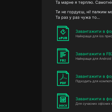
Та марне я терплю. Самотніс
Ти не гордуєш, ні! палким м
Та раз у раз чужа то...
Завантажити в фо
Найкраще для ios прис
Завантажити в FB
Найкраще для Android 
Завантажити в фо
Підходить для компюте
Завантажити в ф
Для сучасних офісних