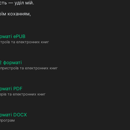
ть — yділ мій.
оїм коханням,
рматі ePUB
троїв та електронних книг
2 форматі
пристроїв та електронних книг
рматі PDF
рів та електронних книг
орматі DOCX
 програм