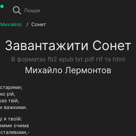
Пошук
 Михайло
/
Сонет
Завантажити Сонет
В форматах fb2 epub txt pdf rtf та html
Михайло Лермонтов
 старими;
ю рій,
аз твій,
ми важкими.
 я твоїй:
чними очима
 сталевuми,-