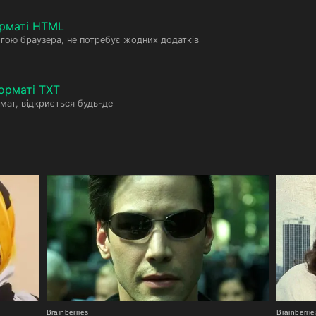
рматі HTML
гою браузера, не потребує жодних додатків
орматі TXT
мат, відкриється будь-де