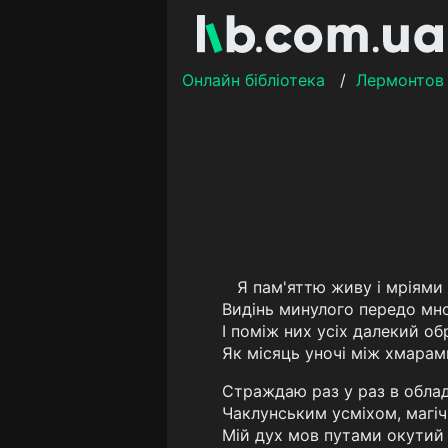
Онлайн бібліотека
/
Лермонтов
Я пам'яттю живу і мріями
Видінь минулого передо мно
I поміж них усіх далекий обр
Як місяць уночі між хмара
Страждаю раз у раз в обладі
Чаклунським усміхом, магі
Мій дух мов путами окутий