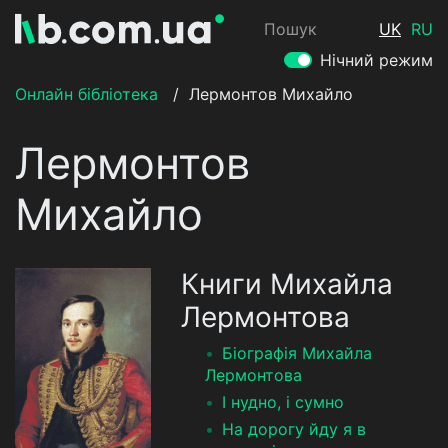
Пошук
UK
RU
Нічний режим
Онлайн бібліотека
/
Лермонтов Михайло
Лермонтов
Михайло
Книги Михайла
Лермонтова
Біографія Михайла
Лермонтова
І нудно, і сумно
На дорогу йду я в