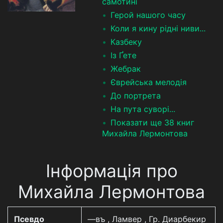
самотині
Герой нашого часу
Коли я кину рідні ниви...
Казбеку
Із Ґете
Жебрак
Єврейська мелодія
До портрета
На пута суворі...
Показати ще 38 книг
Михайла Лермонтова
Інформація про
Михайла Лермонтова
Псевдо
—въ , Ламвер , Гр. Диарбекир