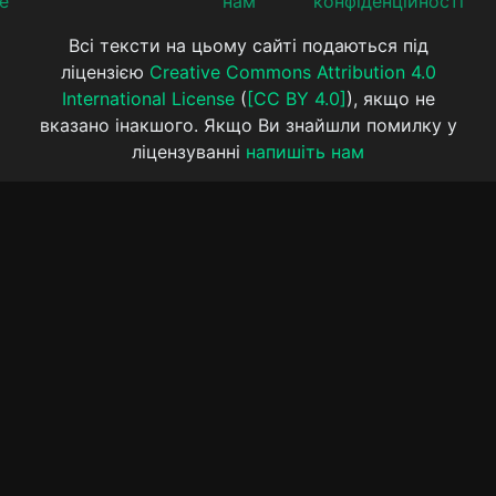
е
нам
конфіденційності
Всі тексти на цьому сайті подаються під
ліцензією
Creative Commons Attribution 4.0
International License
(
[CC BY 4.0]
), якщо не
вказано інакшого. Якщо Ви знайшли помилку у
ліцензуванні
напишіть нам