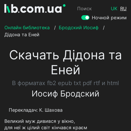
Поиск
UK
RU
Ночной режим
Онлайн библиотека
/
Бродский Иосиф
/
Дідона та Еней
Скачать Дідона та
Еней
В форматах fb2 epub txt pdf rtf и html
Иосиф Бродский
Перекладач: К. Шахова
Великий муж дивився у вікно,
для неї ж цілий світ кінчався краєм