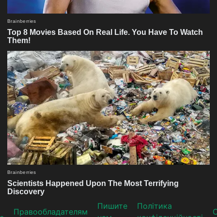
Пишите
Політика
Прaвooблaдателям