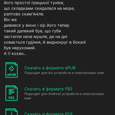
його простої грецької туніки,
що складками скидалася на море,
раптово скам'яніле.
Він же
дивився у вікно і зір його тепер
такий далекий був, що губи
застигли наче мушля, де на дні
ховається гудіння, й виднокруг в бокалі
був нерухомий.
А її кохан...
Скачать в формате ePUB
Подходит для ios устройств и электронных книг
Скачать в формате FB2
Подходит для Android устройств и электронных
книг
Скачать в формате PDF