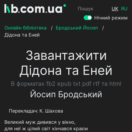
Пошук
UK
RU
Нічний режим
Онлайн бібліотека
/
Бродський Йосип
/
Дідона та Еней
Завантажити
Дідона та Еней
В форматах fb2 epub txt pdf rtf та html
Йосип Бродський
Перекладач: К. Шахова
Великий муж дивився у вікно,
для неї ж цілий світ кінчався краєм