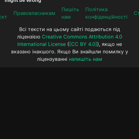
Пишіть
Політика
Прaвoвлaсникaм
Ст
єкт
нам
конфіденційності
Всі тексти на цьому сайті подаються під
ліцензією
Creative Commons Attribution 4.0
International License
(
[CC BY 4.0]
), якщо не
вказано інакшого. Якщо Ви знайшли помилку у
ліцензуванні
напишіть нам