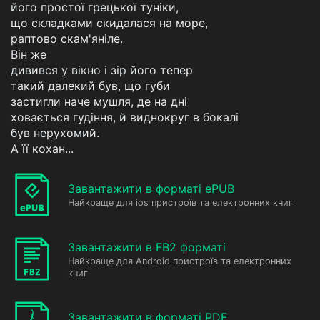
його простої грецької туніки,
що складками скидалася на море,
раптово скам'яніле.
Він же
дивився у вікно і зір його тепер
такий далекий був, що губи
застигли наче мушля, де на дні
ховається гудіння, й виднокруг в бокалі
був нерухомий.
А її кохан...
Завантажити в форматі ePUB
Найкраще для ios пристроїв та електронних книг
Завантажити в FB2 форматі
Найкраще для Android пристроїв та електронних
книг
Завантажити в форматі PDF