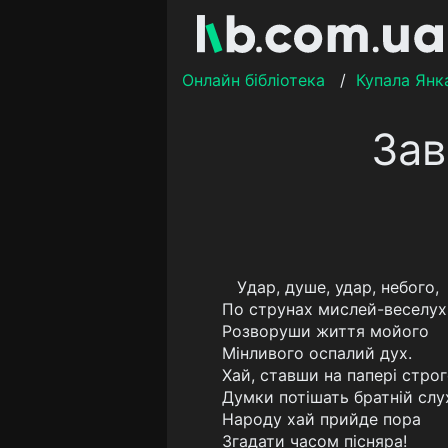
Онлайн бібліотека
/
Купала Янк
Зав
Удар, душе, удар, небого,
По струнах мислей-веселух
Розворуши життя мойого
Мінливого оспалий дух.
Хай, ставши на папері строг
Думки потішать братній слу
Народу хай прийде пора
Згадати часом пісняра!