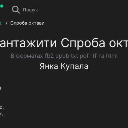
Пошук
а
/
Спроба октави
антажити Спроба ок
В форматах fb2 epub txt pdf rtf та html
Янка Купала
!
о,
х,