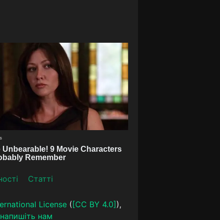
ності
Статті
ernational License
(
[CC BY 4.0]
),
напишіть нам