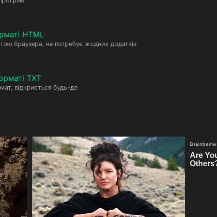
 програм
рматі HTML
гою браузера, не потребує жодних додатків
орматі TXT
мат, відкриється будь-де