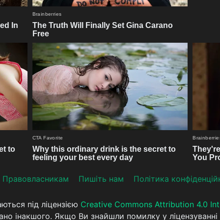
Прaвoвлaсникaм
Пишіть нам
Політика конфіденцій
аються під ліцензією
Creative Commons Attribution 4.0 Int
ано інакшого. Якщо Ви знайшли помилку у ліцензуванні