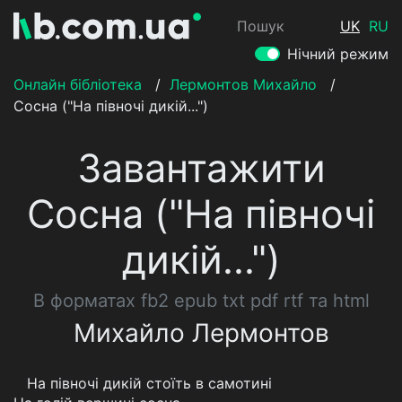
Пошук
UK
RU
Нічний режим
Онлайн бібліотека
/
Лермонтов Михайло
/
Сосна ("На півночі дикій...")
Завантажити
Сосна ("На півночі
дикій...")
В форматах fb2 epub txt pdf rtf та html
Михайло Лермонтов
На півночі дикій стоїть в самотині