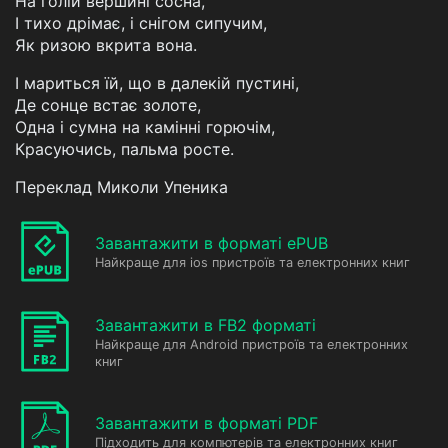
На голій вершині сосна,
І тихо дрімає, і снігом сипучим,
Як ризою вкрита вона.
І мариться їй, що в далекій пустині,
Де сонце встає золоте,
Одна і сумна на камінні горючім,
Красуючись, пальма росте.
Переклад Миколи Упеника
Завантажити в форматі ePUB
Найкраще для ios пристроїв та електронних книг
Завантажити в FB2 форматі
Найкраще для Android пристроїв та електронних
книг
Завантажити в форматі PDF
Підходить для компютерів та електронних книг