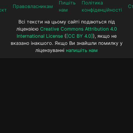
Пишіть
Політика
Прaвoвлaсникaм
Ст
єкт
нам
конфіденційності
Всі тексти на цьому сайті подаються під
ліцензією
Creative Commons Attribution 4.0
International License
(
[CC BY 4.0]
), якщо не
вказано інакшого. Якщо Ви знайшли помилку у
ліцензуванні
напишіть нам