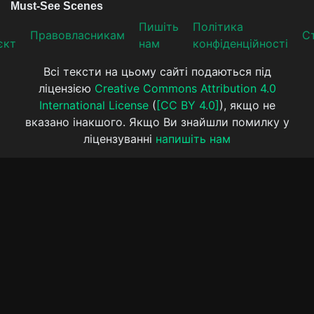
Пишіть
Політика
Прaвoвлaсникaм
Ст
єкт
нам
конфіденційності
Всі тексти на цьому сайті подаються під
ліцензією
Creative Commons Attribution 4.0
International License
(
[CC BY 4.0]
), якщо не
вказано інакшого. Якщо Ви знайшли помилку у
ліцензуванні
напишіть нам