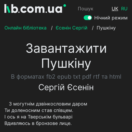
Пошук
UK
RU
Нічний режим
Онлайн бібліотека
/
Єсенін Сергій
/
Пушкіну
Завантажити
Пушкіну
В форматах fb2 epub txt pdf rtf та html
Сергій Єсенін
З могутнім дзвінкословим даром
Ти доленосним став співцем.
І ось я на Тверськім бульварі
Вдивляюсь в бронзове лице.