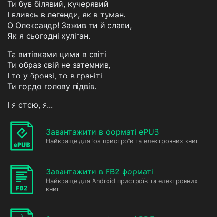
Ти був білявий, кучерявий
І вливсь в легенди, як в туман.
О Олександр! Зажив ти й слави,
Як я сьогодні хуліган.
Та витівками цими в світі
Ти образ свій не затемнив,
І то у бронзі, то в граніті
Ти гордо голову підвів.
І я стою, я...
Завантажити в форматі ePUB
Найкраще для ios пристроїв та електронних книг
Завантажити в FB2 форматі
Найкраще для Android пристроїв та електронних
книг