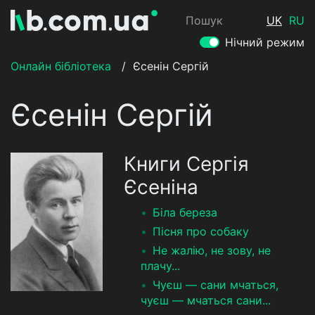
Пошук
UK
RU
Нічний режим
Онлайн бібліотека
/
Єсенін Сергій
Єсенін Сергій
Книги Сергія
Єсеніна
Біла береза
Пісня про собаку
Не жалію, не зову, не
плачу...
Чуєш — сани мчаться,
чуєш — мчаться сани...