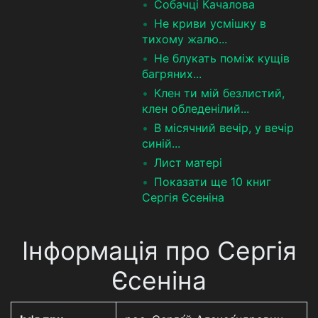
Собачці Качалова
Не криви усмішку в
тихому жалю...
Не блукать поміж кущів
багряних...
Клен ти мій безлистий,
клен обледенілий...
В місячний вечір, у вечір
синій...
Лист матері
Показати ще 10 книг
Сергія Єсеніна
Інформація про Сергія
Єсеніна