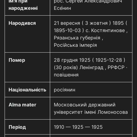
Ім'я при
рос. Серге́й Алекса́ндрович
народженні
Есе́нин
Народився
21 вересня ( 3 жовтня ) 1895 (
1895-10-03 ) с. Костянтинове ,
Рязанська губернія ,
Російська імперія
Помер
28 грудня 1925 ( 1925-12-28 )
(30 років) Ленінград , РРФСР ·
повішення
Національність
росіянин
Alma mater
Московський державний
університет імені Ломоносова
Період
1910 — 1925 — 1925