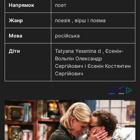
Напрямок
поет
Жанр
поезія , вірш і поема
Мова
російська
Діти
Tatyana Yesenina d , Єсенін-
Вольпін Олександр
Сергійович і Єсенін Костянтин
Сергійович