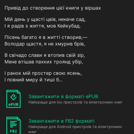
Привід до створення цієї книги у віршах
Мій день у щасті цвів, неначе сад,
І я радів з життя, мов Кейкубад.
Пісень багато я в житті створив,—
Володар щастя, я не хмурив брів,
В свічадо слави я втопив свій зір,
Мене втішав пахких троянд убір,
І ранок мій простер свою ясень,
І повний миру й тиші б...
Завантажити в форматі ePUB
Найкраще для ios пристроїв та електронних книг
Завантажити в FB2 форматі
Найкраще для Android пристроїв та електронних
книг