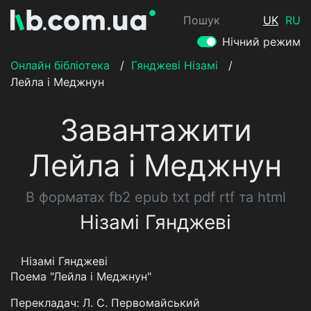
Пошук
UK
RU
Нічний режим
Онлайн бібліотека
/
Гянджеві Нізамі
/
Лейла і Меджнун
Завантажити
Лейла і Меджнун
В форматах fb2 epub txt pdf rtf та html
Нізамі Гянджеві
Нізамі Гянджеві
Поема "Лейла і Меджнун"
Перекладач: Л. С. Первомайський