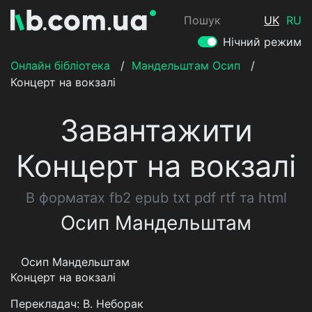
Пошук
UK
RU
Нічний режим
Онлайн бібліотека
/
Мандельштам Осип
/
Концерт на вокзалі
Завантажити
Концерт на вокзалі
В форматах fb2 epub txt pdf rtf та html
Осип Мандельштам
Осип Мандельштам
Концерт на вокзалі
Перекладач: В. Неборак