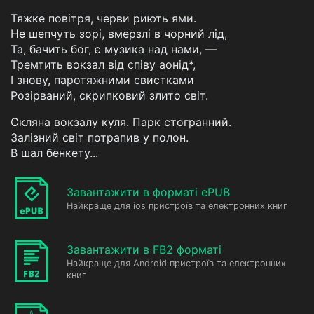
Тяжке повітря, черви риють ями.
Не шепчуть зорі, вмерзлі в чорний лід,
Та, бачить бог, є музика над нами, —
Тремтить вокзал від співу аонід*,
І знову, паротяжними свистками
Розірваний, скрипковий злито світ.
Скляна вокзалу куля. Парк стогранний.
Залізний світ потрапив у полон.
В шал бенкету...
Завантажити в форматі ePUB
Найкраще для ios пристроїв та електронних книг
Завантажити в FB2 форматі
Найкраще для Android пристроїв та електронних
книг