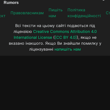
Пишіть
Політика
Прaвoвлaсникaм
Ст
єкт
нам
конфіденційності
Всі тексти на цьому сайті подаються під
ліцензією
Creative Commons Attribution 4.0
International License
(
[CC BY 4.0]
), якщо не
вказано інакшого. Якщо Ви знайшли помилку у
ліцензуванні
напишіть нам