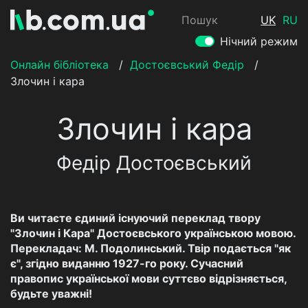
Пошук
UK
RU
Нічний режим
Онлайн бібліотека
/
Достоєвський Федір
/
Злочин і кара
Злочин і кара
Федір Достоєвський
Ви читаєте єдиний існуючий переклад твору
"Злочин і Кара" Достоєвського українською мовою.
Перекладач: М. Подолинський. Твір подається "як
є", згідно виданню 1927-го року. Сучасний
правопис української мови суттєво відрізняється,
будьте уважні!