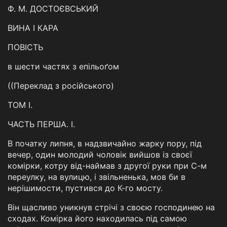
Ф. М. ДОСТОЄВСЬКИЙ
ВИНА І КАРА
ПОВІСТЬ
в шести частях з епільоґом
((Переклад з російського)
ТОМ І.
ЧАСТЬ ПЕРША. I.
В початку липня, в надзвичайно жарку пору, під
вечер, один молодий чоловік вийшов із своєї
комірки, котру від-наймав з другої руки при С-м
переулку, на вулицю, і звільненька, мов би в
нерішимости, пустився до К-го мосту.
Він щасливо уникнув стрічі з своєю господинею на
сходах. Комірка його находилась під самою