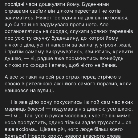
послідні часи дошкуляти йому. Буденними
справами своїми він цілком перестав і не хотів
заниматись. Ніякої господині на ділі він не боявся,
що би та й не задумувала проти него. Але
остановлятись на сходах, слухати усяких теревенів
про усю ту скучну буденщину, до котрої йому
ніякого діла, усі ті напасти за заплату, угрози, жалі,
і притім самому викручуватись, звинятись, кривити
душею, — ні, радше вже промкнутись як-небудь
кіткою по сходах і втечи, щоб ніхто не бачив.
А все-ж таки на сей раз страх перед стрічею з
своєю вірителькою аж і його самого поразив, коли
найшовся на вулиці.
— На яке діло хочу покуситись і в той сам час яких
марниць боюся! — подумав він з дивною усмішкою.
— Гм ... Так, усе в руках чоловіка, і усе те він мимо
носа пропустить, єдино тільки задля трусости... се
вже аксіома... Цікава річ, чого люде більш всего
бояться? Нового кроку, нового власного слова