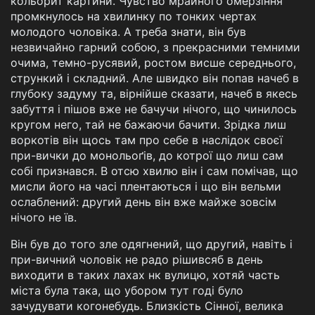
кольорит картини. Чувство мрайного омерзіння
промкнулось на хвилинку по тонких чертах
молодого чоловіка. А треба знати, він був
незвичайно гарний собою, з прекрасними темними
очима, темно-русявий, ростом висше середнього,
стрункий і складний. Але швидко він попав начеб в
глубоку задуму та, вірнійше сказати, начеб в якесь
забуття і пішов вже не бачучи нічого, що чинилось
кругом него, тай не бажаючи бачити. Зрідка лиш
воркотів він щось там про себе в наслідок своєї
при-вички до монольоґів, до котрої що лиш сам
собі признався. В отсю хвилю він і сам помічав, що
мисли його на часі плентаються і що він вельми
ослаблений: другий день він вже майже зовсім
нічого не їв.
Він був до того зле одягнений, що другий, навіть і
при-вичний чоловік не радо рішивсяб в день
виходити в таких лахах нк вулицю, хотяй часть
міста була така, що убором тут годі було
зачудувати когонебудь. Близкість Сінної, велика