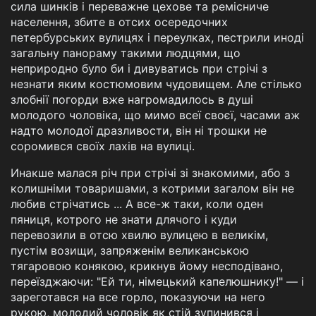
сила шинків і переважне цехове та ремісниче
населення, збите в отсих осередочних
петербурських вулицях і переулках, пестрили иноді
загальну панораму такими людцями, що
неприродно було би і дивуватись при стрічі з
незнати яким костюмовим чудовищем. Але стілько
злобнії погорди вже нагромадилось в душі
молодого чоловіка, що мимо всеї своєї, часами аж
надто молодої дразливости, він ні трошки не
соромився своїх лахів на вулиці.
Инакше малася річ при стрічі зі знакомими, або з
колишніми товаришами, з котрими загалом він не
любив стрічатись ... А все-ж таки, коли оден
пяниця, котрого не знати длячого і куди
перевозили в отсю хвилю вулицею в великім,
пустім возищи, запряженім великанською
тягаровою конякою, крикнув йому несподівано,
переїзджаючи: "Ей ти, німецький капелюшнику!" — і
зареготався на все горло, показуючи на него
рукою, молодий чоловік як стій зупинився і