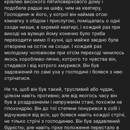
крівлею високого пятиповерхового дому і
подобала радше на шафу, чим на кватиру,
Господиня-ж його, у котрої він наймав отсю
кімнатку з обідом і прислугою, поміщалась о одні
сходи низше, в окремій кватирі, і кождий раз при
виході на вулицю йому конечно було треба
переходити мимо її кухні, що майже заєдно була
отворена на остіж на сходи. І кождий раз
молодому чоловікови при отсім переході чинилось
якось хоробливо-лячно, котрого то чувства він,
стидався і від котрого хмурився. Він був
задовжений по самі уха у господині і боявся з нею
стрічатися.
Не те, щоб він був такий, трусливий або чудак,
цілком навіть противно; але від якогось часу він
був в роздразненім і напруженім стані, похожім на
гіпохондрію. Він до тої степени понурився в собі і
відчужився від всіх, що боявся навіть кождої стрічі,
не тілько стрічі з господинею. Він був задавлений
бідністю; але навіть гірке положення перестало в