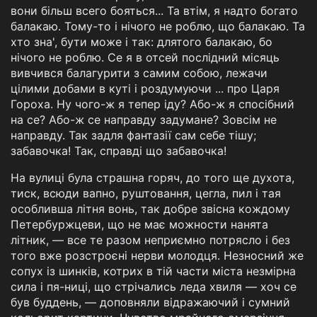
вони більш всего бояться... Та втім, я надто богато
балакаю. Тому-то і нічого не роблю, що балакаю. Та
хто зна', бути може і так: длятого балакаю, бо
нічого не роблю. Се я в отсей послідний місяць
вивчився балагурити з самим собою, лежачи
цілими добами в куті і роздумуючи ... про Царя
Гороха. Ну чого-ж я тепер іду? Або-ж я спосібний
на се? Або-ж се направду задумане? Зовсім не
направду. Так задля фантазії сам себе тішу;
забавочка! Так, справді що забавочка!
На вулиці була страшна горяч, до того ще духота,
тиск, всюди вапно, руштовання, цегла, пил і тая
особливша літня вонь, так добре звісна кождому
Петербуржцеви, що не має можности нанята
літник, — все те разом неприємно потрясло і без
того вже розстроєні нерви молодця. Незносний же
сопух із шинків, котрих в тій части міста незмірна
сила і пя-ниці, що стрічались леда хвиля — хоч се
був буддень, — доповняли відражаючий і сумний