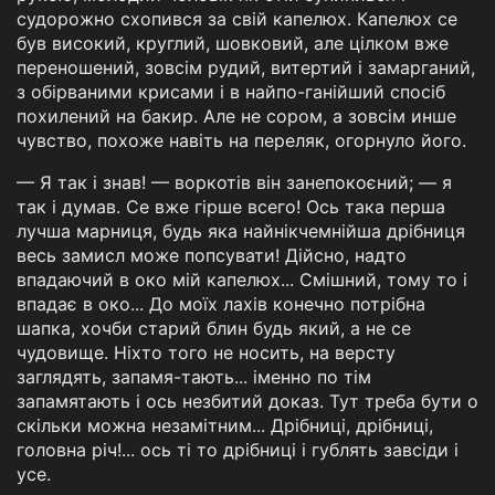
судорожно схопився за свій капелюх. Капелюх се
був високий, круглий, шовковий, але цілком вже
переношений, зовсім рудий, витертий і замарганий,
з обірваними крисами і в найпо-ганійший спосіб
похилений на бакир. Але не сором, а зовсім инше
чувство, похоже навіть на переляк, огорнуло його.
— Я так і знав! — воркотів він занепокоєний; — я
так і думав. Се вже гірше всего! Ось така перша
лучша марниця, будь яка найнікчемнійша дрібниця
весь замисл може попсувати! Дійсно, надто
впадаючий в око мій капелюх... Смішний, тому то і
впадає в око... До моїх лахів конечно потрібна
шапка, хочби старий блин будь який, а не се
чудовище. Ніхто того не носить, на версту
заглядять, запамя-тають... іменно по тім
запамятають і ось незбитий доказ. Тут треба бути о
скільки можна незамітним... Дрібниці, дрібниці,
головна річ!... ось ті то дрібниці і гублять завсіди і
усе.