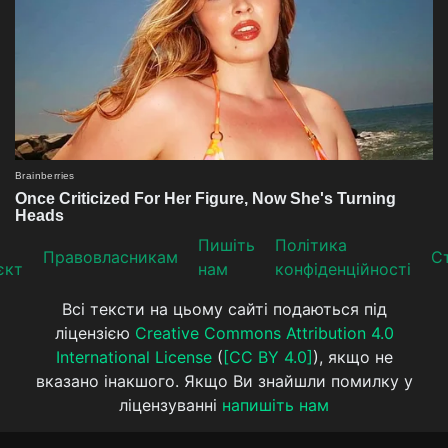
Пишіть
Політика
Прaвoвлaсникaм
Ст
єкт
нам
конфіденційності
Всі тексти на цьому сайті подаються під
ліцензією
Creative Commons Attribution 4.0
International License
(
[CC BY 4.0]
), якщо не
вказано інакшого. Якщо Ви знайшли помилку у
ліцензуванні
напишіть нам