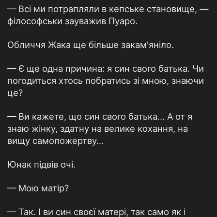
— Всі ми потрапляли в кепське становище, —
філософськи зауважив Пуаро.
Обличчя Жака ще більше закам'яніло.
— Є ще одна причина: я син свого батька. Чи
погодиться хтось побратись зі мною, знаючи
це?
— Ви кажете, що син свого батька… А от я
знаю жінку, здатну на велике кохання, на
вищу самопожертву…
Юнак підвів очі.
— Мою матір?
— Так. І ви син своєї матері, так само як і