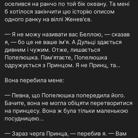
оселився на ранчо по той бік океану. Та мені
б хотілося закінчити цю історію описом
одного ранку на віллі Женев'єв.
— Я не можу називати вас Беллою, — сказав
я, — бо це не ваше ім'я. А Дульці здається
дивним і чужим. Отже, лишається
Попелюшка. Пам'ятаєте, Попелюшка
одружується з Принцом. Я не Принц, та…
Вона перебила мене:
— Певна, що Попелюшка попередила його.
Бачите, вона не могла обіцяти перетворитися
на принцесу. Вона ж була тільки маленькою
посудницею…
— Зараз черга Принца, — перебив я. — Вам