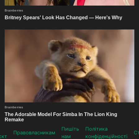
Пишіть
Політика
Прaвoвлaсникaм
Ст
єкт
нам
конфіденційності