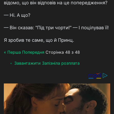
відомо, що він відповів на це попередження?
— Ні. А що?
— Він сказав: "Під три чорти!" — І поцілував її!
Я зробив те саме, що й Принц.
« Перша
Попередня
Сторінка 48 з 48
Завантажити Запiзнiла розплата