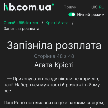
Пошук
UK
RU
Нічний режим
Онлайн бібліотека
/
Крісті Агата
/
Запiзнiла розплата
Запiзнiла розплата
Сторінка 48 з 48
Агата Крісті
— Приховувати правду ніколи не корисно,
пані! Наберіться мужності й розкажіть йому
все.
Пані Рено погодилася на це з важким серцем,