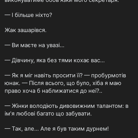
— І більше ніхто?
Жак зашарівся.
— Ви маєте на увазі…
— Дівчину, яка без тями кохає вас…
— Як я міг навіть просити її? — пробурмотів
юнак. — Після всього, що було, хіба я маю
право хоча б наближатися до неї?..
— Жінки володіють дивовижним талантом: в
ім'я любові багато що забувати.
— Так, але… Але я був таким дурнем!