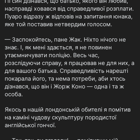
і її син дізнався, що батько, якого він любив,
насправді ховався від справедливої розплати.
Пуаро відразу ж відповів на запитання юнака,
яке той поставив нетвердим голосом.
— Заспокойтесь, пане Жак. Ніхто нічого не
знає. І, як мені здається, я не повинен
утаємничувати поліцію. Весь час,
розслідуючи справу, я працював не для них, а
для вашого батька. Справедливість нарешті
покарала його, та нема потреби, аби хтось
дізнався, що він і Жорж Коно — одна і та ж
особа.
Якось в нашій лондонській обителі я помітив
на каміні чудову скульптуру породистої
англійської гончої.