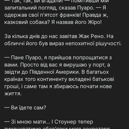
— Так, так, ви вгадали! — помітивши мій
запитальний погляд, сказав Пуаро. — Я
одержав свої п'ятсот франків! Правда ж,
казковий собака? Я назвав його Жіро!
За кілька днів до нас завітав Жак Рено. На
обличчі його був вираз непохитної рішучості.
— Пане Пуаро, я прийшов попрощатися з
вами. Просто від вас я вирушаю у порт, а
звідти до Південної Америки. В багатьох
країнах того континенту вкладені батькові
гроші, і саме там я збираюсь почати нове
життя.
— Ви їдете сам?
— Зі мною мати… І Стоунер тепер
виконуватиме обов'язки мого секретаря.