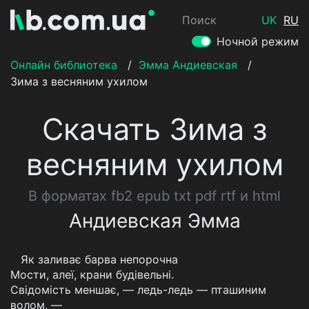
Поиск
UK
RU
Ночной режим
Онлайн библиотека
/
Эмма Андиевская
/
Зима з весняним ухилом
Скачать Зима з
весняним ухилом
В форматах fb2 epub txt pdf rtf и html
Андиевская Эмма
Як заливає барва непорочна
Мости, алеї, крани будівельні.
Свідомість меншає, — ледь-ледь — пташиним
волом, —