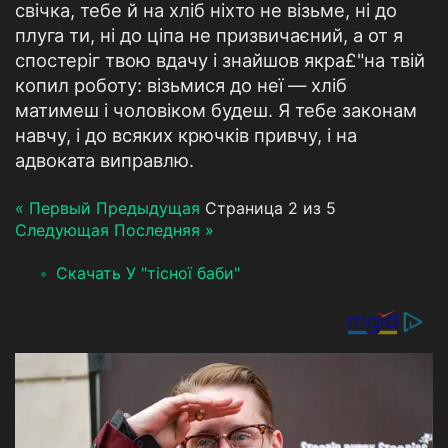
свічка, тебе й на хліб ніхто не візьме, ні до
плуга ти, ні до ціпа не призвичаєний, а от я
спостеріг твою вдачу і знайшов якра£"на твій
копил роботу: візьмися до неї — хліб
матимеш і чоловіком будеш. Я тебе законам
навчу, і до всяких крючків привчу, і на
адвоката виправлю.
« Первый
Предыдущая
Страница 2 из 5
Следующая
Последняя »
Скачать У "тісної баби"