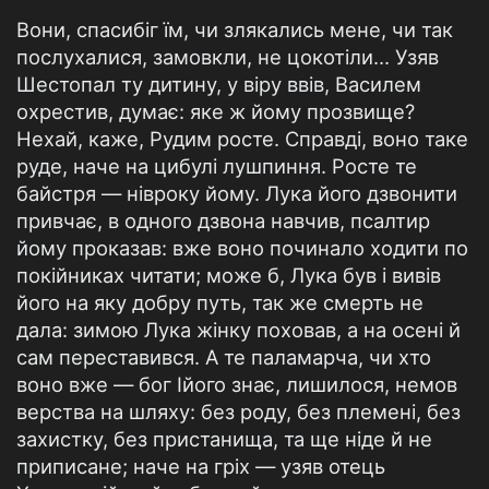
Вони, спасибіг їм, чи злякались мене, чи так
послухалися, замовкли, не цокотіли... Узяв
Шестопал ту дитину, у віру ввів, Василем
охрестив, думає: яке ж йому прозвище?
Нехай, каже, Рудим росте. Справді, воно таке
руде, наче на цибулі лушпиння. Росте те
байстря — нівроку йому. Лука його дзвонити
привчає, в одного дзвона навчив, псалтир
йому проказав: вже воно починало ходити по
покійниках читати; може б, Лука був і вивів
його на яку добру путь, так же смерть не
дала: зимою Лука жінку поховав, а на осені й
сам переставився. А те паламарча, чи хто
воно вже — бог Ійого знає, лишилося, немов
верства на шляху: без роду, без племені, без
захистку, без пристанища, та ще ніде й не
приписане; наче на гріх — узяв отець