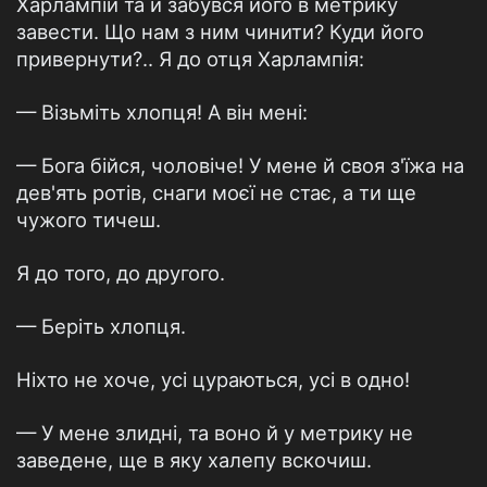
Харлампій та й забувся його в метрику
завести. Що нам з ним чинити? Куди його
привернути?.. Я до отця Харлампія:
— Візьміть хлопця! А він мені:
— Бога бійся, чоловіче! У мене й своя з'їжа на
дев'ять ротів, снаги моєї не стає, а ти ще
чужого тичеш.
Я до того, до другого.
— Беріть хлопця.
Ніхто не хоче, усі цураються, усі в одно!
— У мене злидні, та воно й у метрику не
заведене, ще в яку халепу вскочиш.