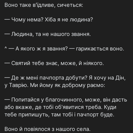
Воно таке в'їдливе, сичеться:
— Чому нема? Хіба я не людина?
— Людина, та не нашого звання.
^ — А якого ж я звання? — гарикається воно.
— Святий тебе знає, може, й ніякого.
— Де ж мені пачпорта добути? Я хочу на Дін,
у Таврію. Ми йому як доброму раємо:
— Попитайся у благочинного, може, він дасть
або вкаже, де тобі об'явитися треба. Куди
тебе припишуть, там тобі і пачпорт буде.
Воно й повіялося з нашого села.