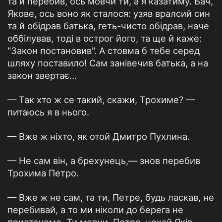
та й перебив, ось мовчи ти, а я казатиму. Бач,
Якове, ось воно як сталося: узяв вралсий син
та й обідрав батька, геть-чисто обідрав, наче
оббілував, тоді в острог його, та ще й каже:
"Закон постановив". А стовма б тебе серед
шляху поставило! Сам занівечив батька, а на
закон звертає...
— Так хто ж се такий, скажи, Трохиме? —
питаюсь я в нього.
— Вже ж ніхто, як отой Дмитро Пухлина.
— Не сам він, а брехунець,— знов перебив
Трохима Петро.
— Вже ж не сам, та ти, Петре, будь ласкав, не
перебивай, а то ми ніколи до берега не