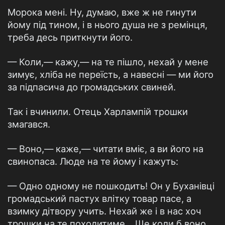
Морока мені. Ну, думаю, вже ж не гинути
йому під тином, і в нього душа не з ремінця,
треба десь приткнути його.
— Коли,— кажу,— на те пішло, нехай у мене
зимує, хліба не переїсть, а навесні — ми його
за підпасича до громадських свиней.
Так і вчинили. Отець Харлампій трошки
змагався.
— Воно,— каже,— читати вміє, а ви його на
свинопаса. Люде на те йому і кажуть:
— Одно одному не пошкодить! Он у Буханівці
громадський пастух влітку товар пасе, а
взимку дітвору учить. Нехай же і в нас хоч
трошки на те походитиме... Ще коли б воно