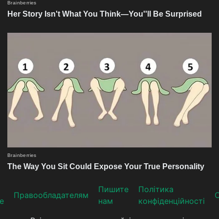
Пишите
Політика
Прaвooблaдателям
е
нам
конфіденційності