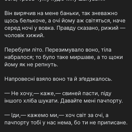
Він вирячив на мене баньки, так зневажно
щось белькоче, а очі йому аж світяться, наче
серед ночі у вовка. Правду сказано, рижий —
чоловік хижий.
Перебули літо. Перезимувало воно, тіла
набралося; то було таке миршаве, а то щоки
йому як не репнуть.
Напровесні взяло воно та й зґедзкалось.
— Не хочу,— каже,— свиней пасти, піду
іншого хліба шукати. Давайте мені пачпорту.
— Іди,— кажемо ми,— хоч світ за очі, а
пачпорту тобі у нас нема, бо ти не приписане.