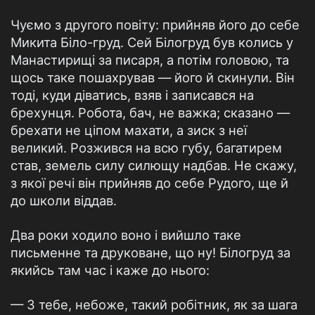
Чуємо з другого повіту: прийняв його до себе
Микита Біло-груд. Сей Білогруд був колись у
Манастирищі за писаря, а потім головою, та
щось таке пошахрував — його й скинули. Він
тоді, куди діватись, взяв і записався на
брехунця. Робота, бач, не важка; сказано —
брехати не ціпом махати, а зиск з неї
великий. Розжився на всю губу, багатирем
став, земель силу силющу надбав. Не скажу,
з якої речі він прийняв до себе Рудого, ще й
до школи віддав.
Два роки ходило воно і вийшло таке
письменне та друковане, що ну! Білогруд за
якийсь там час і каже до нього:
— З тебе, небоже, такий робітник, як за шага