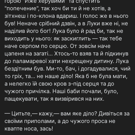
горою "Иже херувими" та спустить
"попечение", так хоч би ти й не хотів, а
зітхнеш і по-клона вдариш. І голос же в нього
був! Неначе срібний дзвін, а в Луки вже ні, не
наділив його бог! Лука було й рад би, так не
виходить у нього: як заскиглить — так тебе
наче серпом по серцю. От зовсім наче
цапеня на загаті... Хтось-то взяв та й підкинув
до паламаревої хати нехрещену дитину. Лука
бездітним був. Ми-то, бач, і догадувалися, чий
то гріх, та... не наше діло! Яка б не була мати,
а нелегко їй свою кров з-під серця та до
чужого причілка. Наші баби почали, було,
пащекувати, так я визвірився на них.
— Цитьте,— кажу,— вам яке діло? Дивіться за
своїми приполами, а до чужого проса не
квапте носа, зась!