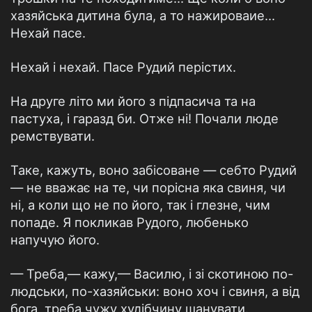
хазяйська дитина була, а то нажироваие...
Нехай пасе.
Нехай і нехай. Пасе Рудий перістих.
На друге літо ми його з підпасича та на
пастуха, і гаразд би. Отже ні! Почали люде
ремствувати.
Таке, кажуть, воно забісоване — себто Рудий
— не вважає на те, чи порісна яка свиня, чи
ні, а коли що не по його, так і глезне, чим
попаде. Я покликав Рудого, любенько
напучую його.
— Треба,— кажу,— Василю, і зі скотиною по-
людськи, по-хазяйськи: воно хоч і свиня, а від
бога, треба чужу худібчину шанувати.