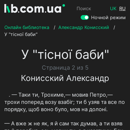
Поиск
UK
RU
Ночной режим
Онлайн библиотека
/
Александр Конисский
/
У "тісної баби"
У "тісної баби"
Страница 2 из 5
Конисский Александр
. — Таки ти, Трохиме,— мовив Петро,—
трохи поперед возу взабіг; ти б узяв та все по
порядку, щоб воно було, мов на долоні.
— А вже ж не як, я й сам так думав, а ти взяв