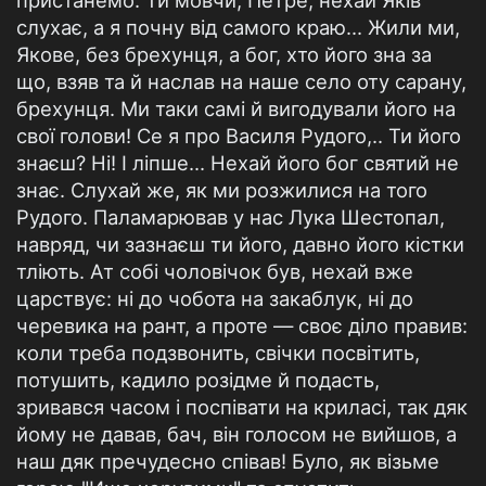
пристанемо. Ти мовчи, Петре, нехай Яків
слухає, а я почну від самого краю... Жили ми,
Якове, без брехунця, а бог, хто його зна за
що, взяв та й наслав на наше село оту сарану,
брехунця. Ми таки самі й вигодували його на
свої голови! Се я про Василя Рудого,.. Ти його
знаєш? Ні! І ліпше... Нехай його бог святий не
знає. Слухай же, як ми розжилися на того
Рудого. Паламарював у нас Лука Шестопал,
навряд, чи зазнаєш ти його, давно його кістки
тліють. Ат собі чоловічок був, нехай вже
царствує: ні до чобота на закаблук, ні до
черевика на рант, а проте — своє діло правив:
коли треба подзвонить, свічки посвітить,
потушить, кадило розідме й подасть,
зривався часом і поспівати на криласі, так дяк
йому не давав, бач, він голосом не вийшов, а
наш дяк пречудесно співав! Було, як візьме