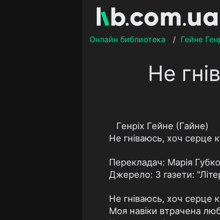
Онлайн библиотека
/
Гейне Ген
Не гні
Генріх Гейне (Гайне)
Не гніваюсь, хоч серце к
Перекладач: Марія Губк
Джерело: З газети: "Літе
Не гніваюсь, хоч серце 
Моя навіки втрачена люб