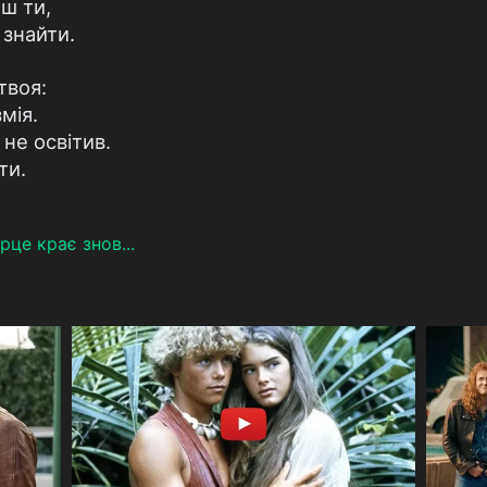
ш ти,
 знайти.
твоя:
мія.
не освітив.
ти.
рце крає знов...