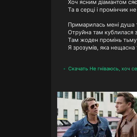
Хоч ясним діамантом сяє
Та в серці і промінчик не
Примарилась мені душа 
Отруйна там кублилася з
Там жоден промінь тьму 
Я зрозумів, яка нещасна 
Скачать Не гніваюсь, хоч се