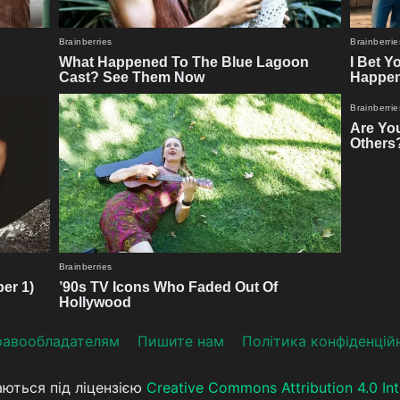
aвooблaдателям
Пишите нам
Політика конфіденцій
аються під ліцензією
Creative Commons Attribution 4.0 Int