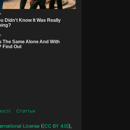
ності
Статтьи
ernational License
(
[CC BY 4.0]
),