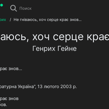
Поиск
рих
/
Не гніваюсь, хоч серце крає знов...
ваюсь, хоч серце крає 
Генрих Гейне
рає знов...
о
ратурна Україна", 13 лютого 2003 р.
крає знов
ов.