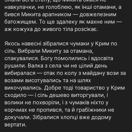
навкулачки, не голоблею, як інші отамани, а
бився Микита арапником — довжелезним
батожищем. То ще здалеку як махне ним —
аж кожуха до живого тіла розсікає.
Якось навесні зібралися чумаки у Крим по
сіль. Вибрали Микиту за отамана,
спакувалися. Богу помолились і вдосвіта
рушили. Валка з села чи не цілий день
вибиралася — отак по колу з майдану вози за
возами висотувались та на шлях
викочувались. Добре тоді товариство у Крим
сходило — і сіль дешево виторгували, і
волики не похворіли, і з чумаків ніхто у
корчмах не пропився, та й грабіжники не
докучали. Зібралися хлопці вже додому
вертати.