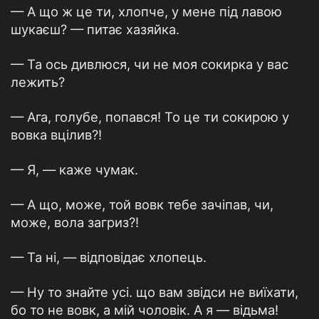
— А що ж це ти, хлопче, у мене під лавою
шукаєш? — питає хазяйка.
— Та ось дивлюся, чи не моя сокирка у вас
лежить?
— Ага, голубе, попався! То це ти сокирою у
вовка вцілив?!
— Я, — каже чумак.
— А що, може, той вовк тебе зачіпав, чи,
може, вола загриз?!
— Та ні, — відповідає хлопець.
— Ну то знайте усі. що вам звідси не виїхати,
бо то не вовк, а мій чоловік. А я — відьма!