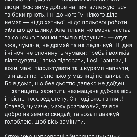
люди. Всю зиму добре на печі вилежуються
та боки гріють. І ні до чого їм ніякого діла
немає — ні до хатньої, ні до польової роботи,
хіба що до шинку. Але тільки-но весна настає
та сонечко трошки землю підсушить — отут
уже, чумаче, не дрімай та не ледачкуй! Ні дня
і ні ночі не спочинуть чумаки: треба і воликів
відгодувати, і ярма підтесати, і осі, і занози, і
вози-мажі підрихтувати та шкурами напнути,
та й дьогтю гарненько у мазниці поналивати.
Бо відомо, що без дьогтю далеко не доїдеш
— запищить-зарипить незмащена дубова вісь
і трісне посеред степу. От тоді вже гаплик!
Ставай, чумаче, мажу розпаковуй, та все
добро на землю скидай, та воза підважуй
голоблею, щоб вісь замінити.
Отож уже напровесні збиралися чумацькі