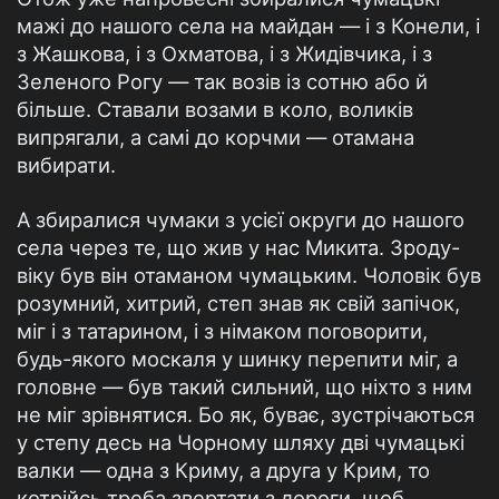
мажі до нашого села на майдан — і з Конели, і
з Жашкова, і з Охматова, і з Жидівчика, і з
Зеленого Рогу — так возів із сотню або й
більше. Ставали возами в коло, воликів
випрягали, а самі до корчми — отамана
вибирати.
А збиралися чумаки з усієї округи до нашого
села через те, що жив у нас Микита. Зроду-
віку був він отаманом чумацьким. Чоловік був
розумний, хитрий, степ знав як свій запічок,
міг і з татарином, і з німаком поговорити,
будь-якого москаля у шинку перепити міг, а
головне — був такий сильний, що ніхто з ним
не міг зрівнятися. Бо як, буває, зустрічаються
у степу десь на Чорному шляху дві чумацькі
валки — одна з Криму, а друга у Крим, то
котрійсь треба звертати з дороги, щоб