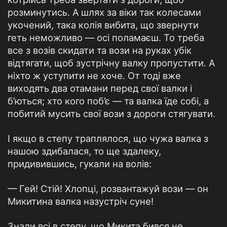
розминутись. А шлях за віки так колесами
укочений, така колія вибита, що звернути
геть неможливо — осі поламаєш. То треба
все з возів скидати та вози на руках убік
відтягати, щоб зустрічну валку пропустити. А
ніхто ж уступити не хоче. От тоді вже
виходять два отамани перед свої валки і
б’ються; хто кого поб’є — та валка їде собі, а
побитий мусить свої вози з дороги стягувати.
І якщо в степу траплялося, що чужа валка з
нашою здибалася, то ще здалеку,
придивившись, гукали на волів:
— Гей! Стій! Хлопці, розвантажуй вози — он
Микитина валка назустріч суне!
Знали всі в степу, що Микита бився не