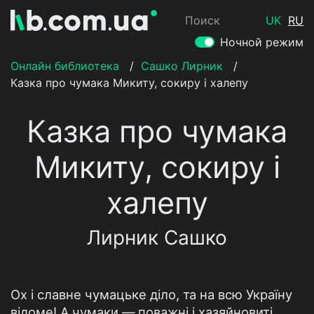
Поиск
UK
RU
Ночной режим
Онлайн библиотека
/
Сашко Лирник
/
Казка про чумака Микиту, сокиру і халепу
Казка про чумака
Микиту, сокиру і
халепу
Лирник Сашко
Ох і славне чумацьке діло, та на всю Україну
відоме! А чумаки — поважні і хазяйновиті