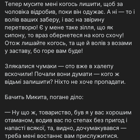
Тепер мусите мені когось лишити, щоб за
чоловіка відробив, поки він одужає. А ні — то і
волів ваших заберу, і вас на звірину
перетворю! Є у мене таке зілля, що як
сипону, то враз обернетеся на кого схочу!
Отож лишайте когось, та ще й волів з возами
у заставу, бо горе вам буде!
Злякалися чумаки — ото вже в халепу
вскочили! Почали вони думати — кого ж
відьмі залишити? Ніхто не хоче пропадати.
Бачить Микита, погане діло:
— Ну що ж, товариство, був я у вас хорошим
отаманом, водив вас по степах без пригод і
напасті всякої, та, видно, дочумакувався —
треба мені востаннє вам прислужитися.