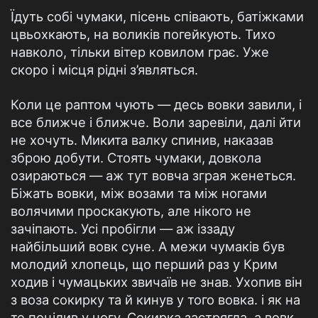
Їдуть собі чумаки, пісень співають, батіжками
цвьохкають, на воликів погейкують. Тихо
навколо, тільки вітер ковилом грає. Уже
скоро і місця рідні з’являться.
Коли це раптом чують — десь вовки завили, і
все ближче і ближче. Воли заревіли, далі йти
не хочуть. Микита валку спинив, наказав
зброю добути. Стоять чумаки, довкола
озираються — аж тут вовча зграя женеться.
Біжать вовки, між возами та між ногами
волячими проскакують, але нікого не
зачіпають. Усі пробігли — аж іззаду
найбільший вовк суне. А межи чумаків був
молодий хлопець, що перший раз у Крим
ходив і чумацьких звичаїв не знав. Ухопив він
з воза сокирку та й кинув у того вовка. і як на
те поцілив у ногу. Сокирка застрягла, а вовк