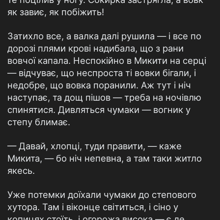
як завиє, як побіжить!
Затихло все, а валка далі рушила — і все по
дорозі плями крові надибала, що з рани
вовчої капала. Неспокійно в Микити на серці
— відчуває, що неспроста ті вовки бігали, і
недобре, що вовка поранили. Аж тут і ніч
наступає, та дощ пішов — треба на ночівлю
спинятися. Дивляться чумаки — вогник у
степу блимає.
— Давай, хлопці, туди правити, — каже
Микита, — бо ніч непевна, а там таки житло
якесь.
Уже потемки доїхали чумаки до степового
хутора. Там і віконце світиться, і сіно у
копицях стоїть, і огорожа висока — є де