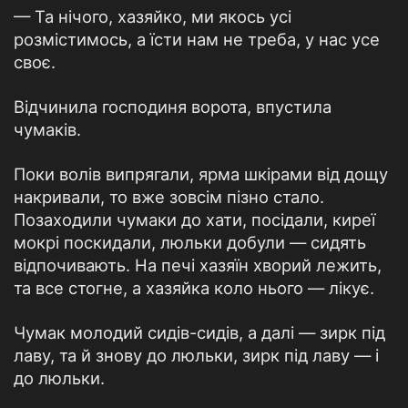
— Та нічого, хазяйко, ми якось усі
розмістимось, а їсти нам не треба, у нас усе
своє.
Відчинила господиня ворота, впустила
чумаків.
Поки волів випрягали, ярма шкірами від дощу
накривали, то вже зовсім пізно стало.
Позаходили чумаки до хати, посідали, киреї
мокрі поскидали, люльки добули — сидять
відпочивають. На печі хазяїн хворий лежить,
та все стогне, а хазяйка коло нього — лікує.
Чумак молодий сидів-сидів, а далі — зирк під
лаву, та й знову до люльки, зирк під лаву — і
до люльки.