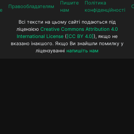
Пишите
Політика
Прaвooблaдателям
е
нам
конфіденційності
Всі тексти на цьому сайті подаються під
ліцензією
Creative Commons Attribution 4.0
International License
(
[CC BY 4.0]
), якщо не
вказано інакшого. Якщо Ви знайшли помилку у
ліцензуванні
напишіть нам