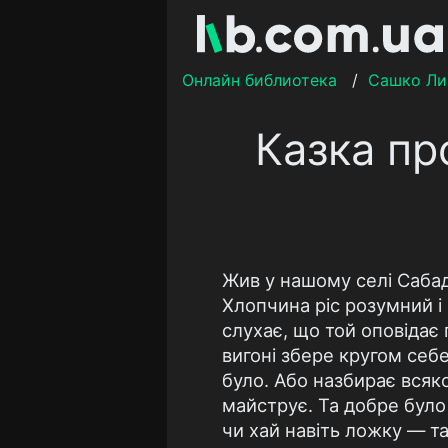
Онлайн библиотека
/
Сашко Ли
Казка пр
Жив у нашому селі Сабада
Хлопчина ріс розумний і 
слухає, що той оповідає 
вигоні збере кругом себе
було. Або назбирає всяко
майструє. Та добре було 
чи хай навіть ложку — та