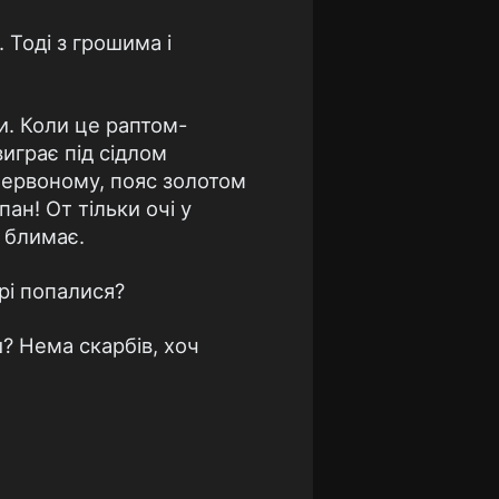
 Тоді з грошима і
ти. Коли це раптом-
виграє під сідлом
червоному, пояс золотом
ан! От тільки очі у
й блимає.
рі попалися?
? Нема скарбів, хоч