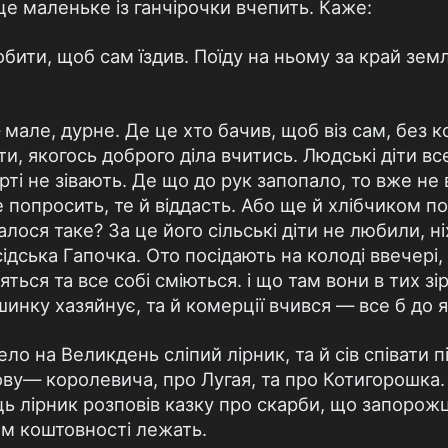
це маленьке із ганчірочки вчепить. Каже:
бити, щоб сам їздив. Поїду на ньому за край земл
мале, дурне. Де це хто бачив, щоб віз сам, без ко
ти, якогось доброго діла вчитись. Людські діти вс
рті не зівають. Де що до рук запопало, то вже не
 попросить, те й віддасть. Або ще й хлібчиком п
алося таке? За це його сільські діти не любили, н
ідська Гапочка. Ото посідають на колоді ввечері,
ляться та все собі сміються. і що там вони в тих 
шинку хазяйнує, та й комерції вчився — все б до я
ело на Великдень сліпий лірник, та й сів співати 
ову— королевича, про Лугая, та про Котигорошка.
ць лірник розповів казку про скарби, що запорожц
там коштовності лежать.