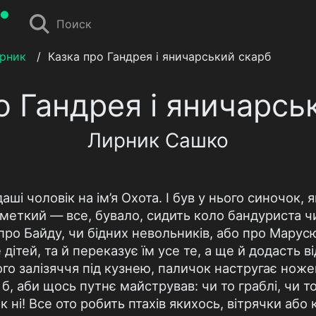
Поиск
рник
/
Казка про Гандрея і яничарський скарб
о Гандрея і яничарсь
Лирник Сашко
ші чоловік на ім’я Охота. І був у нього синочок, 
меткий — все, бувало, сидить коло бандуриста чи
про Байду, чи бідних невольників, або про Марусю
 дітей, та й переказує їм усе те, а ще й додасть в
го залізяччя під кузнею, паличок настругає ноже
б, аби щось путнє майстрував: чи то граблі, чи 
к ні! Все ото робить птахів якихось, вітрячки або