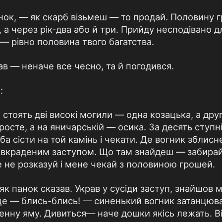
ок, — як скарб візьмеш — то продай. Половину г
, а через рік-два або й три. Прийду несподівано д
 — рівно половина твого багатства.
 — неначе все чесно, та й погодився.
:
стоять дві високі могили — одна козацька, а дру
росте, а на яничарській — осика. За десять ступн
а сісти на той камінь і чекати. Де вогник зблисне,
 вкраденим заступом. Що там знайдеш — забирай 
е не розказуй і мене чекай з половиною грошей.
 як панок сказав. Украв у сусіди заступ, знайшов
и це — блись-блись! — синенький вогник затанцюв
енну яму. Дивиться— наче дошки якісь лежать. Він