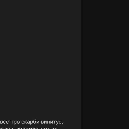
 все про скарби випитує,
агани, золотом куті, та