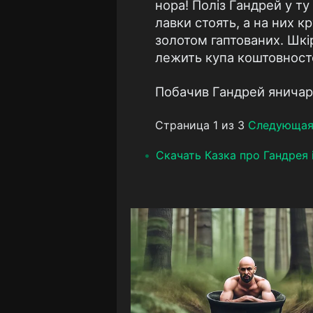
нора! Поліз Гандрей у ту
лавки стоять, а на них 
золотом гаптованих. Шкі
лежить купа коштовностей
Побачив Гандрей яничарів
Страница 1 из 3
Следующа
Скачать Казка про Гандрея 