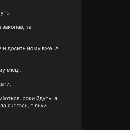
уть:
 закопав, та
 чи досить йому вже. А
у місці.
кати.
міються, роки йдуть, а
ла якогось, тільки