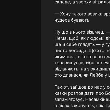
складе, а зверху вітриль
— Хочу такого возика зро
чудеса бувають.
Ну що з нього візьмеш — 
Нема, щоб, як людські ді
ще й себе глядять — у гу
чисто легейда. Що хто не
якимось. і в кого воно вд
товаришував, хіба що сус
відганяють, на зірки див
ото дивився, як Лейба у 
Так от, зайшов до нас у с
казки розповідати про Б
запам’ятовує. Насамкіне
в лісах закопують, і які 