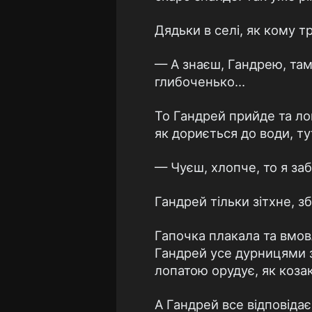
Дядьки в селі, як кому 
— А знаєш, Гандрею, там
глибоченько…
То Гандрей прийде та ло
як дориється до води, тут
— Чуєш, хлопче, то я заб
Гандрей тільки зітхне, зб
Гапочка плакала та вмовл
Гандрей усе дурницями за
лопатою орудує, як коза
А Гандрей все відповідає