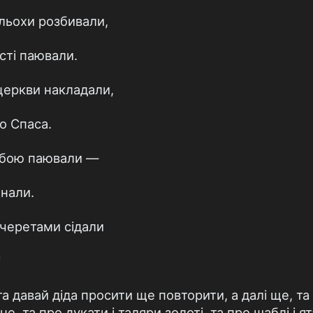
 льохи розбивали,
сті паювали.
церкви накладали,
о Спаса.
обою паювали —
инали.
очеретами сідали
"
а давай діда просити ще повторити, а далі ще, та
е, та про дукати і таляри золоті, та про шаблі і ят