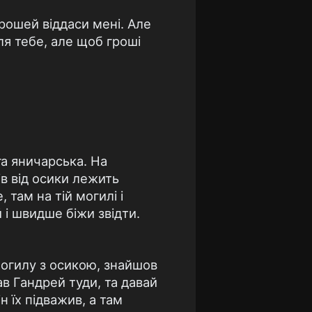
рошей віддаси мені. Але
ля тебе, але щоб гроші
га яничарська. На
ів від осики лежить
 там на тій могилі і
і швидше біжи звідти.
 могилу з осикою, знайшов
ав Гандрей туди, та давай
 їх підважив, а там