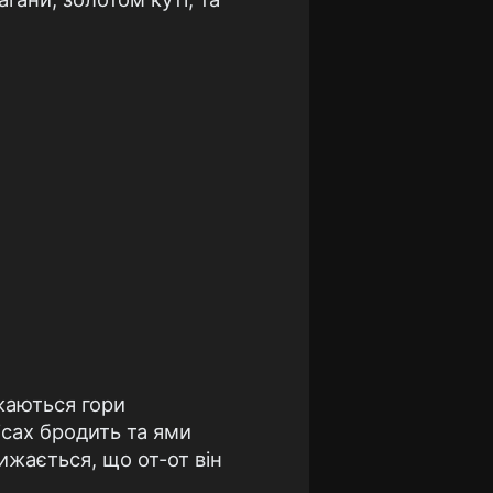
ижаються гори
ісах бродить та ями
ижається, що от-от він