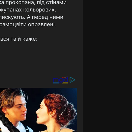
ка прокопана, під стінами
у жупанах кольорових,
блискують. А перед ними
 самоцвіти оправлені.
вся та й каже: