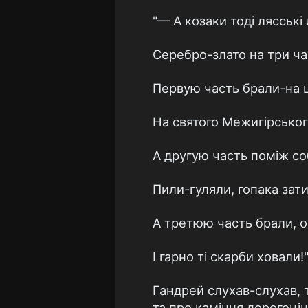
"— А козаки тоді лясські
Серебро-злато на три ча
Первую часть брали-на 
На святого Межигірськог
А другую часть поміж с
Пили-гуляли, гопака зат
А третюю часть брали, 
І гарно ті скарби ховали!
Гандрей слухав-слухав, т
та про каміння дорогоцінн