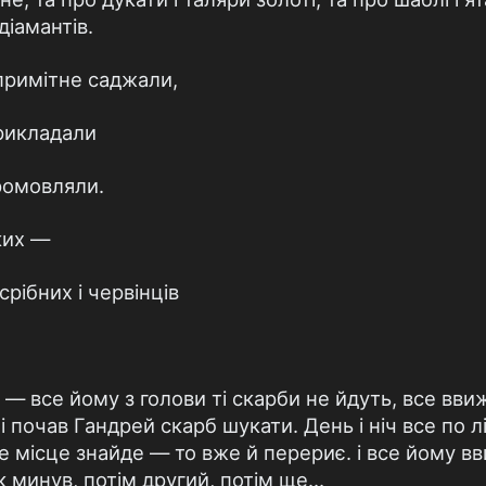
діамантів.
 примітне саджали,
рикладали
промовляли.
ких —
 срібних і червінців
 — все йому з голови ті скарби не йдуть, все вв
і почав Гандрей скарб шукати. День і ніч все по л
е місце знайде — то вже й перериє. і все йому вв
к минув, потім другий, потім ще…