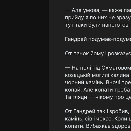
— Але умова, — каже пан
прийду я по них не зразу
тут таки були напоготові
Гандрей подумав-подумав
От панок йому і розказує
— На полі під Охматовом 
козацькій могилі калина 
чорний камінь. Вночі треб
копай. Але копати треба
Та гляди — нікому про ц
От Гандрей так і зробив,
камінь, сів і чекає. Кол
копати. Вибахкав здоров