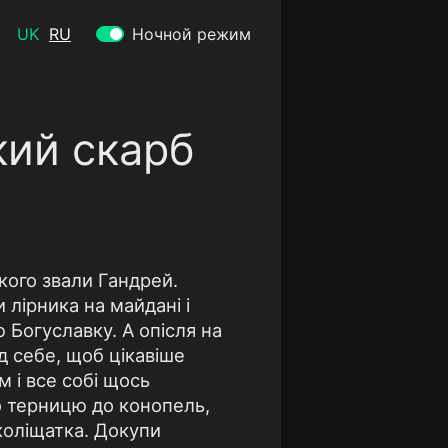
UK
RU
Ночной режим
кий скарб
якого звали Гандрей.
 лірника на майдані і
 Богуславку. А опісля на
ід себе, щоб цікавіше
м і все собі щось
то терницю до конопель,
 коліщатка. Докупи