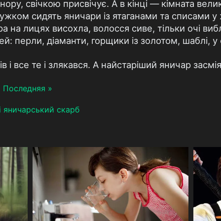
 нору, свічкою присвічує. А в кінці — кімната вели
кружком сидять яничари із ятаганами та списами 
ра на лицях висохла, волосся сиве, тільки очі ви
: перли, діаманти, горщики із золотом, шаблі, у
 і все те і злякався. А найстаріший яничар засмія
я
Последняя »
і яничарський скарб