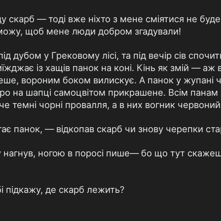
 скарб — тоді вже ніхто з мене сміятися не буде.
зможу, щоб мене люди добром згадували!
ід дубом у Грековому лісі, та під вечір сів спочи
иїжджає із хащів панок на коні. Кінь як змій — аж 
еше, вороним боком вилискує. А панок у жупані 
ро на шапці самоцвітом прикрашене. Всім панам п
че темні чорні провалля, а в них вогник червони
ає панок, — відкопав скарб чи знову черепки ста
 нагнув, ногою в поросі пише— бо що тут скажеш
і підкажу, де скарб лежить?