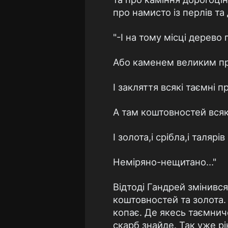
про намисто із перлів та 
"-І на тому місці дерево
Або каменем великим п
І закляття всякі таємні 
А там коштовностей вся
І золота,і срібла,і талярів
Неміряно-нещитано…"
Відтоді Гандрей змінився
коштовностей та золота. 
копає. Де якесь таємнич
скарб знайде. Так уже рі