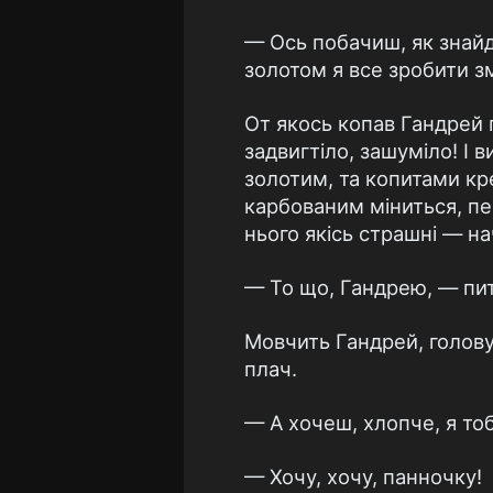
— Ось побачиш, як знайду
золотом я все зробити 
От якось копав Гандрей п
задвигтіло, зашуміло! І в
золотим, та копитами кр
карбованим міниться, пе
нього якісь страшні — на
— То що, Гандрею, — пит
Мовчить Гандрей, голову
плач.
— А хочеш, хлопче, я тоб
— Хочу, хочу, панночку!