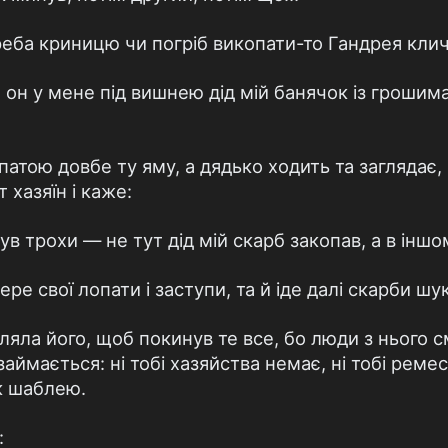
треба криницю чи погріб викопати-то Гандрея клич
 он у мене під вишнею дід мій банячок із грошима
патою довбе ту яму, а дядько ходить та заглядає,
 хазяїн і каже:
ув трохи — не тут дід мій скарб закопав, а в іншом
ере свої лопати і заступи, та й іде далі скарби шу
яла його, щоб покинув те все, бо люди з нього с
ймається: ні тобі хазяйства немає, ні тобі ремес
к шаблею.
: