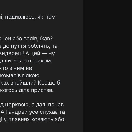
і, подивлюсь, які там
ней або волів, їхав?
е до пуття роблять, та
 видереш! А цей — ну
оділиться з песиком
іхто з ним не
 комарів гілкою
зірках знайшли? Краще б
когось діла пристав.
під церквою, а далі почав
 А Гандрей усе слухає та
і у плавнях ховають або