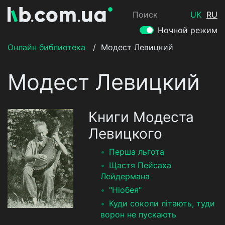
Поиск
UK
RU
Ночной режим
Онлайн библиотека
/
Модест Левицкий
Модест Левицкий
Книги Модеста
Левицкого
Перша льгота
Щастя Пейсаха
Лейдермана
"Ніобея"
Куди соколи літають, туди
ворон не пускають