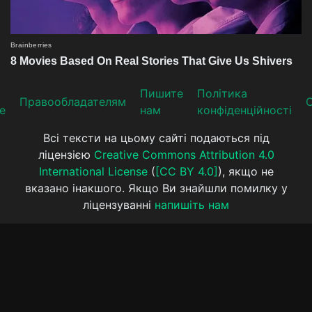
Пишите
Політика
Прaвooблaдателям
е
нам
конфіденційності
Всі тексти на цьому сайті подаються під
ліцензією
Creative Commons Attribution 4.0
International License
(
[CC BY 4.0]
), якщо не
вказано інакшого. Якщо Ви знайшли помилку у
ліцензуванні
напишіть нам