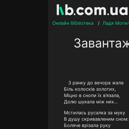
Онлайн бібліотека
/
Ладя Моги
Завантаж
З ранку до вечора жала
Біль колосків золотих,
Міцно в снопи їх в’язала,
Долю шукала між них…
Мстилась русалка за муку
В душу скривавленим сном:
Боляче врізала руку