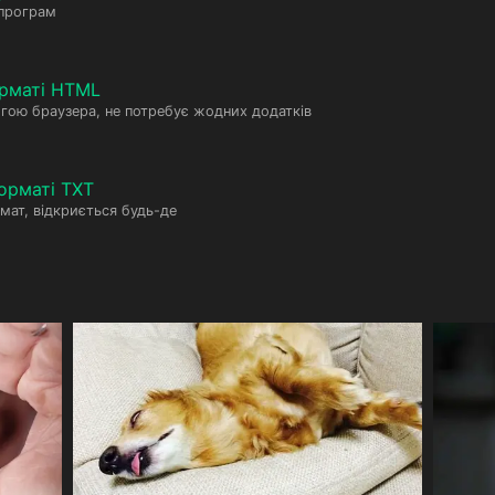
 програм
рматі HTML
гою браузера, не потребує жодних додатків
орматі TXT
мат, відкриється будь-де