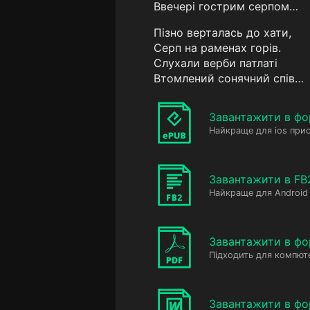
Ввечері гострим серпом…
Пізно верталась до хати,
Серп на раменах горів.
Слухали верби патлаті
Втомлений сонячний спів…
Завантажити в фо
Найкраще для ios прис
Завантажити в FB
Найкраще для Android 
Завантажити в фо
Підходить для компюте
Завантажити в ф