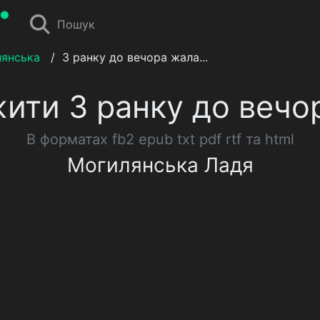
Пошук
лянська
/
З ранку до вечора жала...
ити З ранку до вечор
В форматах fb2 epub txt pdf rtf та html
Могилянська Ладя