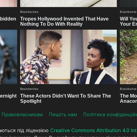
Прaвoвлaсникaм
Пишіть нам
Політика конфіденцій
аються під ліцензією
Creative Commons Attribution 4.0 Int