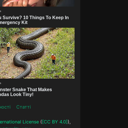
ності
Статті
ernational License
(
[CC BY 4.0]
),