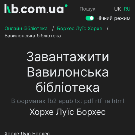
Пошук
UK
RU
Нічний режим
Онлайн бібліотека
/
Борхес Луїс Хорхе
/
Вавилонська бібліотека
Завантажити
Вавилонська
бібліотека
В форматах fb2 epub txt pdf rtf та html
Хорхе Луїс Борхес
Хорхе Луїс Борхес