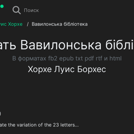
Поиск
уис Хорхе
/
Вавилонська бібліотека
ть Вавилонська бібл
В форматах fb2 epub txt pdf rtf и html
Хорхе Луис Борхес
)
te the variation of the 23 letters…