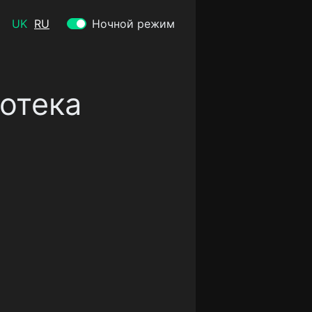
UK
RU
Ночной режим
іотека