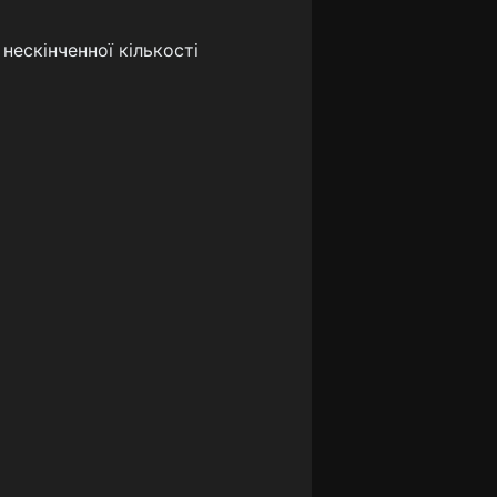
 нескінченної кількості