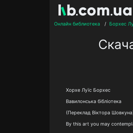
Онлайн библиотека
/
Борхес Л
Скача
Хорхе Луїс Борхес
Вавилонська бібліотека
(Переклад Віктора Шовкуна
By this art you may contempla