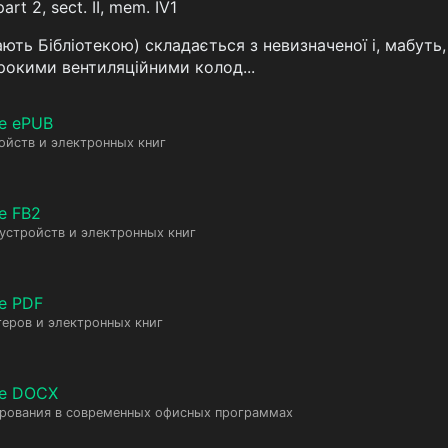
rt 2, sect. II, mem. IV1
ають Бібліотекою) складається з невизначеної і, мабуть,
рокими вентиляційними колод...
е ePUB
ойств и электронных книг
е FB2
 устройств и электронных книг
е PDF
еров и электронных книг
те DOCX
ирования в современных офисных программах