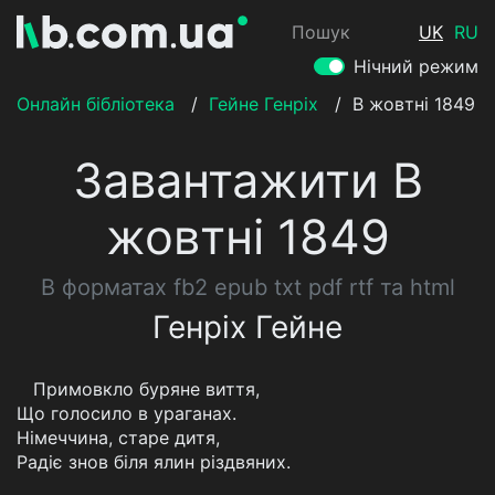
Пошук
UK
RU
Нічний режим
Онлайн бібліотека
/
Гейне Генріх
/
В жовтні 1849
Завантажити В
жовтні 1849
В форматах fb2 epub txt pdf rtf та html
Генріх Гейне
Примовкло буряне виття,
Що голосило в ураганах.
Німеччина, старе дитя,
Радіє знов біля ялин різдвяних.