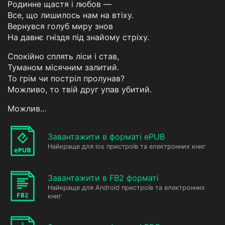
Родинне щастя і любов —
Все, що лишилось нам на втіху.
Вернувся голуб миру знов
На давнє гніздя під знайому стріху.
Спокійно сплять ліси і став,
Туманом місячним залитий.
То грім чи постріл пролунав?
Можливо, то твій друг упав убитий.
Можлив...
Завантажити в форматі ePUB
Найкраще для ios пристроїв та електронних книг
Завантажити в FB2 форматі
Найкраще для Android пристроїв та електронних
книг