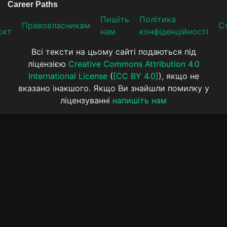
Пишіть
Політика
Прaвoвлaсникaм
Ст
єкт
нам
конфіденційності
Всі тексти на цьому сайті подаються під
ліцензією
Creative Commons Attribution 4.0
International License
(
[CC BY 4.0]
), якщо не
вказано інакшого. Якщо Ви знайшли помилку у
ліцензуванні
напишіть нам