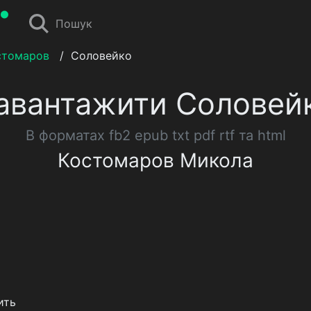
Пошук
стомаров
/
Соловейко
авантажити Соловей
В форматах fb2 epub txt pdf rtf та html
Костомаров Микола
ить