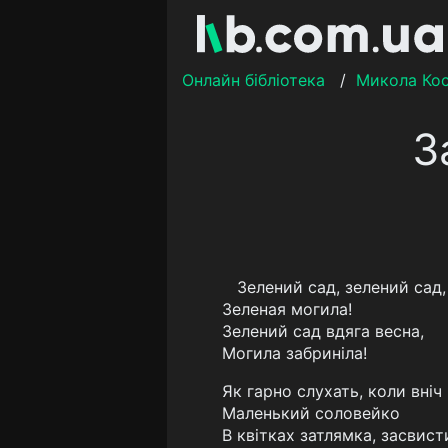
Онлайн бібліотека
/
Микола Ко
З
Зелений сад, зелений сад,
Зеленая могила!
Зелений сад вдяга весна,
Могила забриніла!
Як гарно слухать, коли вніч
Маленький соловейко
В квітках затлямка, засвист