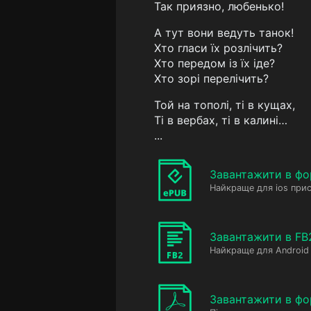
Так приязно, любенько!
А тут вони ведуть танок!
Хто гласи їх розлічить?
Хто передом із їх іде?
Хто зорі перелічить?
Той на тополі, ті в кущах,
Ті в вербах, ті в калині…
...
Завантажити в фо
Найкраще для ios прис
Завантажити в FB
Найкраще для Android 
Завантажити в фо