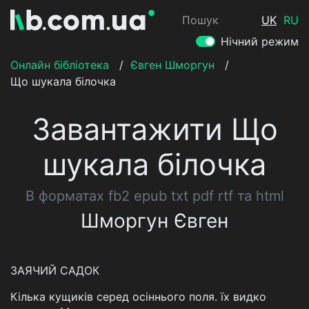
Пошук
UK
RU
Нічний режим
Онлайн бібліотека
/
Євген Шморгун
/
Що шукала білочка
Завантажити Що
шукала білочка
В форматах fb2 epub txt pdf rtf та html
Шморгун Євген
ЗАЯЧИЙ САДОК
Кілька кущиків серед осіннього поля. їх видко