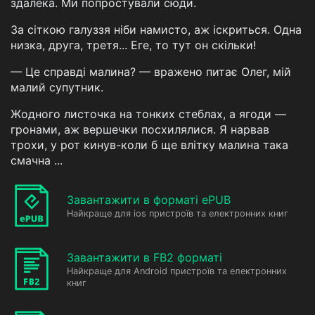
здалека. Ми попростували сюди.
За сіткою галуззя ніби намисто, аж іскриться. Одна
низка, друга, третя... Еге, то тут он скільки!
— Це справді малина? — вражено питає Олег, мій
малий супутник.
Жодного листочка на тонких стеблах, а ягоди —
гронами, аж вершечки посхилялися. Я нарвав
трохи, у рот кинув-коли б ще влітку малина така
смачна ...
Завантажити в форматі ePUB
Найкраще для ios пристроїв та електронних книг
Завантажити в FB2 форматі
Найкраще для Android пристроїв та електронних
книг