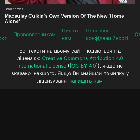
Пишіть
Політика
Прaвoвлaсникaм
Ст
єкт
нам
конфіденційності
Всі тексти на цьому сайті подаються під
ліцензією
Creative Commons Attribution 4.0
International License
(
[CC BY 4.0]
), якщо не
вказано інакшого. Якщо Ви знайшли помилку у
ліцензуванні
напишіть нам