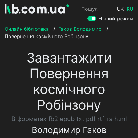
Пошук
UK
RU
Нічний режим
Онлайн бібліотека
/
Гаков Володимир
/
Повернення космічного Робінзону
Завантажити
Повернення
космічного
Робінзону
В форматах fb2 epub txt pdf rtf та html
Володимир Гаков