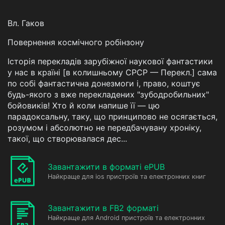
Вл. Гаков
Повернення космічного робінзону
Історія перекладів зарубіжної наукової фантастики
у нас в країні [в колишньому СРСР — Перекл.] сама
по собі фантастична донезмоги і, право, коштує
будь-якого з вже перекладених "зубодробильних"
бойовиків! Хто й коли напише її — цю
парадоксальну, таку, що принципово не осягається,
розумом і абсолютно не передбачувану хроніку,
такої, що створювалася дес...
Завантажити в форматі ePUB
Найкраще для ios пристроїв та електронних книг
Завантажити в FB2 форматі
Найкраще для Android пристроїв та електронних