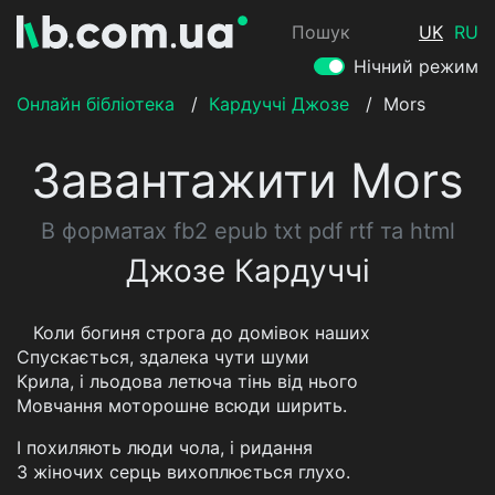
Пошук
UK
RU
Нічний режим
Онлайн бібліотека
/
Кардуччі Джозе
/
Mors
Завантажити Mors
В форматах fb2 epub txt pdf rtf та html
Джозе Кардуччі
Коли богиня строга до домівок наших
Спускається, здалека чути шуми
Крила, і льодова летюча тінь від нього
Мовчання моторошне всюди ширить.
I похиляють люди чола, і ридання
З жіночих серць вихоплюється глухо.