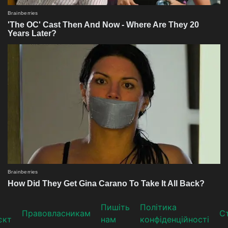
Пишіть
Політика
Прaвoвлaсникaм
Ст
єкт
нам
конфіденційності