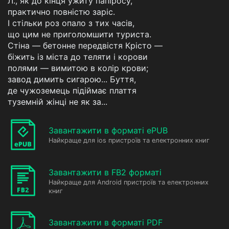
Л., як до кінця ужиту папіросу,
практично повністю заріс.
І стільки роз опало з тих часів,
що цим не приголомшити туриста.
Стіна — бетонне передвістя Крісто —
біжить із міста до теляти і корови
полями — вимитою в колір крови;
завод димить сигарою... Буття,
де чужоземець підіймає плаття
туземній жінці не як за...
Завантажити в форматі ePUB
Найкраще для ios пристроїв та електронних книг
Завантажити в FB2 форматі
Найкраще для Android пристроїв та електронних
книг
Завантажити в форматі PDF