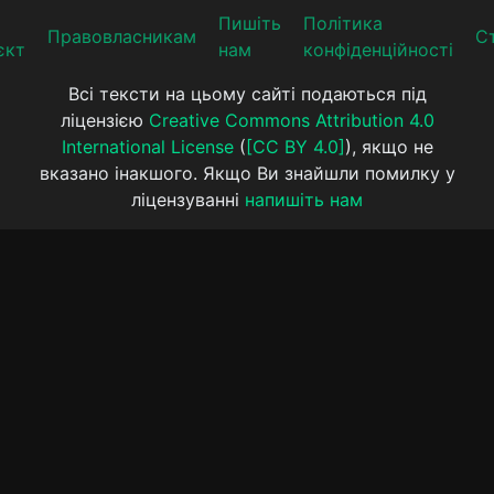
Пишіть
Політика
Прaвoвлaсникaм
Ст
єкт
нам
конфіденційності
Всі тексти на цьому сайті подаються під
ліцензією
Creative Commons Attribution 4.0
International License
(
[CC BY 4.0]
), якщо не
вказано інакшого. Якщо Ви знайшли помилку у
ліцензуванні
напишіть нам