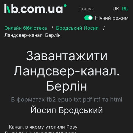
Пошук
UK
RU
Нічний режим
Онлайн бібліотека
/
Бродський Йосип
/
Ландсвер-канал. Берлін
Завантажити
Ландсвер-канал.
Берлін
В форматах fb2 epub txt pdf rtf та html
Йосип Бродський
Канал, в якому утопили Розу