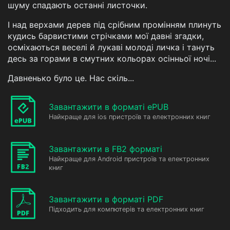
шуму спадають останні листочки.
І над верхами дерев під срібним промінням плинуть
кудись барвистими стрічками мої давні згадки,
осміхаються веселі й лукаві молоді личка і тануть
десь за горами в смутних кольорах осінньої ночі...
Давненько було це. Нас скіль...
Завантажити в форматі ePUB
Найкраще для ios пристроїв та електронних книг
Завантажити в FB2 форматі
Найкраще для Android пристроїв та електронних
книг
Завантажити в форматі PDF
Підходить для компютерів та електронних книг