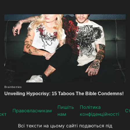
Пишіть
Політика
Прaвoвлaсникaм
Ст
єкт
нам
конфіденційності
Всі тексти на цьому сайті подаються під