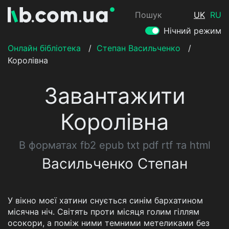
Пошук
UK
RU
Нічний режим
Онлайн бібліотека
/
Степан Васильченко
/
Королівна
Завантажити
Королівна
В форматах fb2 epub txt pdf rtf та html
Васильченко Степан
У вікно моєї хатини снується синім бархатином
місячна ніч. Світять проти місяця голим гіллям
осокори, а поміж ними темними метеликами без