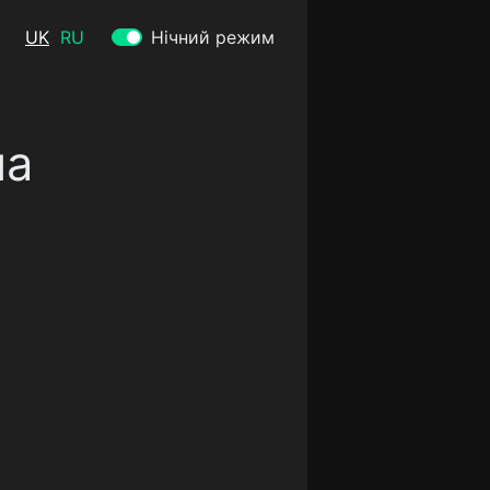
UK
RU
Нічний режим
на