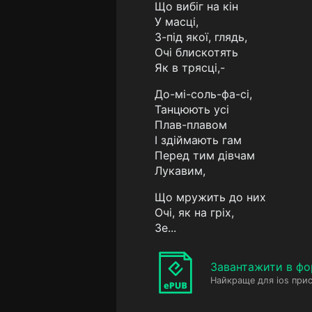
Що вибіг на кін
У масці,
З-під якої, глядь,
Очі блискотять
Як в трясці,-
До-мі-соль-фа-сі,
Танцюють усі
Плав-плавом
I здіймають гам
Перед тим дівчам
Лукавим,
Що мружить до них
Очі, як на гріх,
Зе...
Завантажити в фо
Найкраще для ios прис