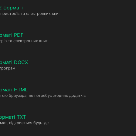
2 форматі
пристроїв та електронних книг
рматі PDF
рів та електронних книг
орматі DOCX
 програм
рматі HTML
гою браузера, не потребує жодних додатків
орматі TXT
мат, відкриється будь-де