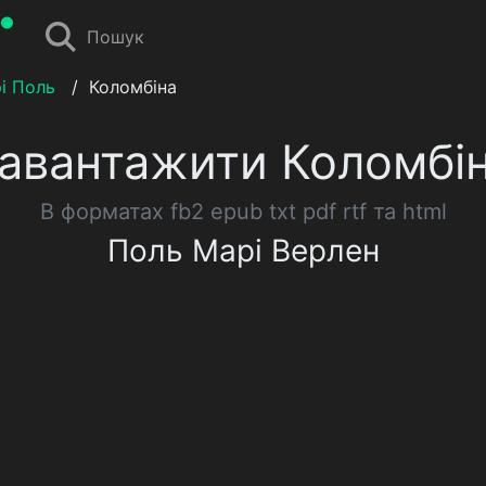
Пошук
і Поль
/
Коломбіна
авантажити Коломбі
В форматах fb2 epub txt pdf rtf та html
Поль Марі Верлен