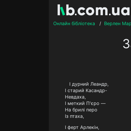
Онлайн бібліотека
/
Верлен Мар
З
I дурний Леандр,
I старий Касандр-
Невдаха,
I меткий П'єро —
На брилі перо
Із птаха,
I ферт Арлекін,