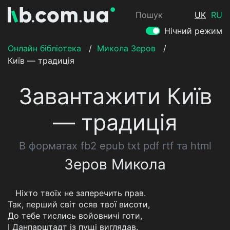
Пошук
UK
RU
Нічний режим
Онлайн бібліотека
/
Микола Зеров
/
Київ — традиція
Завантажити Київ
— традиція
В форматах fb2 epub txt pdf rtf та html
Зеров Микола
Ніхто твоїх не заперечить прав.
Так, перший світ осяв твої висоти,
До тебе тислись войовничі готи,
І Данпарштадт із пущі виглядав.