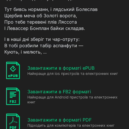
Тут бивсь норманн, і лядський Болеслав
Щербив меча об Золоті ворота,
Про тебе теревені плів Ляссота
І Левассер Бонплан байки складав.
І в наші дні зберіг ти чар-отруту:
В тобі розбили табір аспанфути —
Кують, і мелють, ...
Завантажити в форматі ePUB
Найкраще для ios пристроїв та електронних книг
Завантажити в FB2 форматі
Найкраще для Android пристроїв та електронних
книг
Завантажити в форматі PDF
Підходить для компютерів та електронних книг