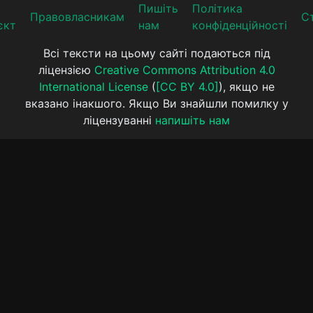
Пишіть
Політика
Прaвoвлaсникaм
Ст
єкт
нам
конфіденційності
Всі тексти на цьому сайті подаються під
ліцензією
Creative Commons Attribution 4.0
International License
(
[CC BY 4.0]
), якщо не
вказано інакшого. Якщо Ви знайшли помилку у
ліцензуванні
напишіть нам