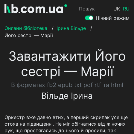
Пошук
UK
RU
Нічний режим
Онлайн бібліотека
/
Ірина Вільде
/
Його сестрі — Марії
Завантажити Його
сестрі — Марії
В форматах fb2 epub txt pdf rtf та html
Вільде Ірина
Оркестр вже давно втих, а перший скрипак усе ще
стояв на підвищенні. Не міг обігнатися від жіночих
рук, що простягались до нього й просили, так