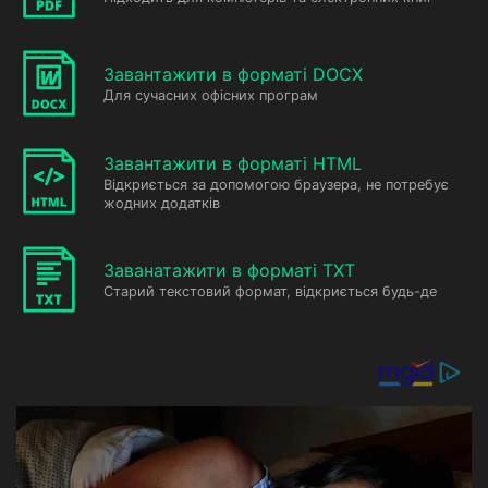
Завантажити в форматі DOCX
Для сучасних офісних програм
Завантажити в форматі HTML
Відкриється за допомогою браузера, не потребує
жодних додатків
Заванатажити в форматі TXT
Старий текстовий формат, відкриється будь-де