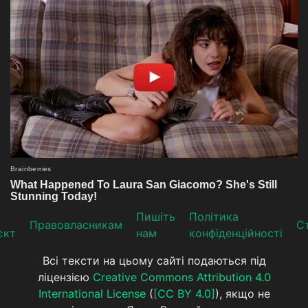
Пишіть
Політика
Прaвoвлaсникaм
Ст
єкт
нам
конфіденційності
Всі тексти на цьому сайті подаються під
ліцензією
Creative Commons Attribution 4.0
International License
(
[CC BY 4.0]
), якщо не