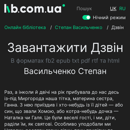
Пошук
UK
RU
Нічний режим
Онлайн бібліотека
/
Степан Васильченко
/
Дзвін
Завантажити Дзвін
В форматах fb2 epub txt pdf rtf та html
Васильченко Степан
Раз, а інколи й двічі на рік прибувала до нас десь
із-під Миргорода наша тітка, материна сестра,
Ганна. 3 нею приїздив і хто-небудь із її дітей — або
син, що звали Хомою, або котра-небудь дочка —
Наталка чи Галя. Це були веселі гості, і ми, діти,
раділи їм, як святові. Особливо уподобали ми