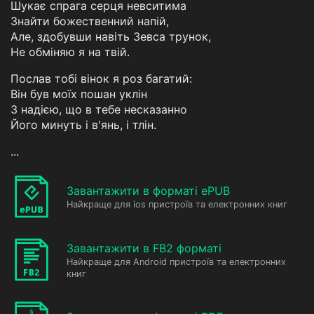
Шукає спрага серця невситима
Знайти божественний напій,
Але, здобувши навіть Зевса трунок,
Не обміняю я на твій.
Послав тобі вінок я роз багатий:
Він був моїх пошан уклін
З надією, що в тебе несказанно
Його минуть і в'янь, і тлін.
...
Завантажити в форматі ePUB
Найкраще для ios пристроїв та електронних книг
Завантажити в FB2 форматі
Найкраще для Android пристроїв та електронних
книг