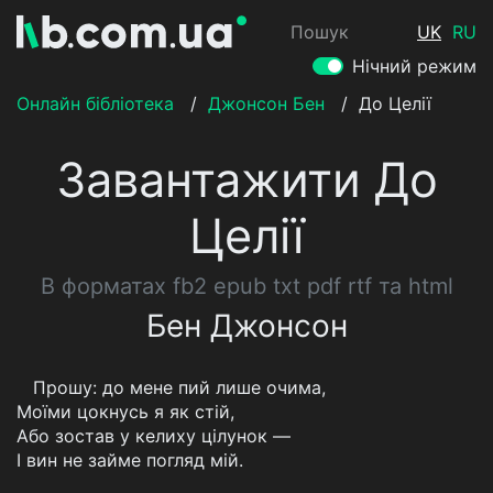
Пошук
UK
RU
Нічний режим
Онлайн бібліотека
/
Джонсон Бен
/
До Целії
Завантажити До
Целії
В форматах fb2 epub txt pdf rtf та html
Бен Джонсон
Прошу: до мене пий лише очима,
Моїми цокнусь я як стій,
Або зостав у келиху цілунок —
I вин не займе погляд мій.