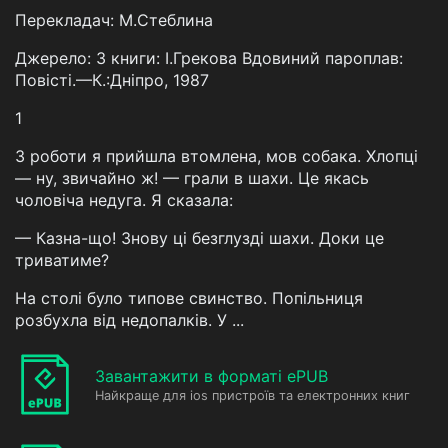
Перекладач: М.Стеблина
Джерело: З книги: І.Грекова Вдовиний пароплав:
Повісті.—К.:Дніпро, 1987
1
З роботи я прийшла втомлена, мов собака. Хлопці
— ну, звичайно ж! — грали в шахи. Це якась
чоловіча недуга. Я сказала:
— Казна-що! Знову ці безглузді шахи. Доки це
триватиме?
На столі було типове свинство. Попільниця
розбухла від недопалків. У ...
Завантажити в форматі ePUB
Найкраще для ios пристроїв та електронних книг