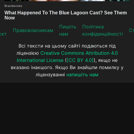
Пишіть
Політика
Прaвoвлaсникaм
Ст
єкт
нам
конфіденційності
Всі тексти на цьому сайті подаються під
ліцензією
Creative Commons Attribution 4.0
International License
(
[CC BY 4.0]
), якщо не
вказано інакшого. Якщо Ви знайшли помилку у
ліцензуванні
напишіть нам