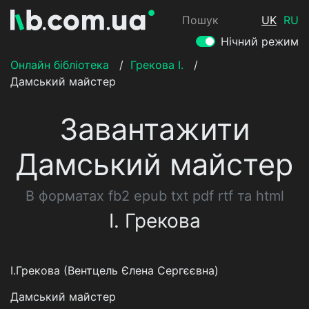
Пошук
UK
RU
Нічний режим
Онлайн бібліотека
/
Грекова І.
/
Дамський майстер
Завантажити
Дамський майстер
В форматах fb2 epub txt pdf rtf та html
І. Грекова
І.Грекова (Вентцель Єлена Сергєєвна)
Дамський майстер