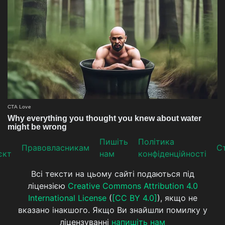
Пишіть
Політика
Прaвoвлaсникaм
Ст
єкт
нам
конфіденційності
Всі тексти на цьому сайті подаються під
ліцензією
Creative Commons Attribution 4.0
International License
(
[CC BY 4.0]
), якщо не
вказано інакшого. Якщо Ви знайшли помилку у
ліцензуванні
напишіть нам