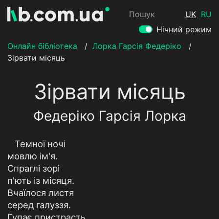
Пошук
UK
RU
Нічний режим
Онлайн бібліотека
/
Лорка Гарсія Федеріко
/
Зірвати місяць
Зірвати місяць
Федеріко Гарсія Лорка
Темної ночі
мовлю ім'я.
Спраглі зорі
п'ють із місяця.
Вчаїлося листя
серед галуззя.
Гупає пристрасть