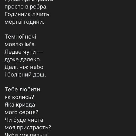
просто в ребра.
Годинник лічить
мертві години.
Темної ночі
мовлю ім'я.
Ледве чути —
дуже далеко.
Далі, ніж небо
і болісний дощ.
Тебе любити
як колись?
Яка кривда
мого серця?
Чи буде чиста
моя пристрасть?
Якби мої пальці