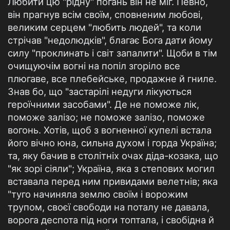
Любити цю "рідну" погань він не міг. Певно,
він прагнув всім своїм, сповненим любові,
великим серцем "любить людей", та коли
стрічав "недолюдків", благає Бога дати йому
силу "проклинать і світ запалити". Щоби в тім
очищуючім вогні на попіл згоріло все
плюгаве, все плебейське, продажне й гниле.
Знав бо, що "застарілі недуги лікуються
героїчними засобами". Де не поможе лік,
поможе залізо; не поможе залізо, поможе
вогонь. Хотів, щоб з вогненної купелі встала
його вічно юна, сильна духом і горда Україна;
та, яку бачив в столітніх очах діда-козака, що
"як зорі сіяли"; Україна, яка з степових могил
вставала перед ним привидами велетнів; яка
"туго начиняла землю своїм і ворожим
трупом, своєї свободи на поталу не давала,
ворога деспота під ноги топтала, і свобідна й