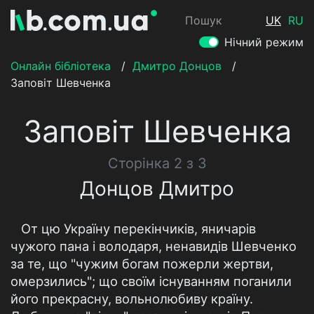
Пошук
UK
RU
Нічний режим
Онлайн бібліотека
/
Дмитро Донцов
/
Заповіт Шевченка
Заповіт Шевченка
Сторінка 2 з 3
Донцов Дмитро
От цю Україну перекінчиків, яничарів
чужого пана і володаря, ненавидів Шевченко
за те, що "чужим богам пожерли жертви,
омерзились"; що своїм існуванням поганили
його прекрасну, вольнолюбиву країну.