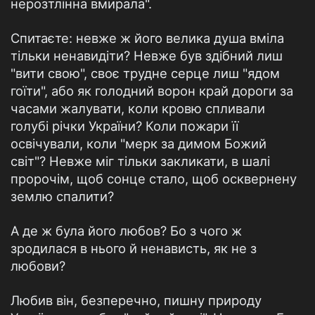
нерозтлінна вмирала".
Спитаєте: невже ж його велика душа вміла
тільки ненавидіти? Невже був здібний лиш
"вити свою", своє трудне серце лиш "ядом
гоїти", або як голодний ворон край дороги за
часами жалувати, коли кровю спливали
голубі річки України? Коли пожари її
освічували, коли "мерк за димом Божий
світ"? Невже міг тільки закликати, в шалі
пророчім, щоб сонце стало, щоб осквернену
землю спалити?
А де ж була його любов? Бо з чого ж
зродилася в нього й ненависть, як не з
любови?
Любив він, безперечно, пишну природу