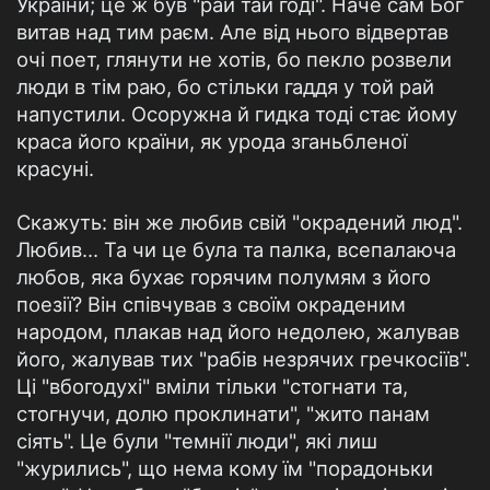
України; це ж був "рай тай годі". Наче сам Бог
витав над тим раєм. Але від нього відвертав
очі поет, глянути не хотів, бо пекло розвели
люди в тім раю, бо стільки гаддя у той рай
напустили. Осоружна й гидка тоді стає йому
краса його країни, як урода зганьбленої
красуні.
Скажуть: він же любив свій "окрадений люд".
Любив... Та чи це була та палка, всепалаюча
любов, яка бухає горячим полумям з його
поезії? Він співчував з своїм окраденим
народом, плакав над його недолею, жалував
його, жалував тих "рабів незрячих гречкосіїв".
Ці "вбогодухі" вміли тільки "стогнати та,
стогнучи, долю проклинати", "жито панам
сіять". Це були "темнії люди", які лиш
"журились", що нема кому їм "порадоньки