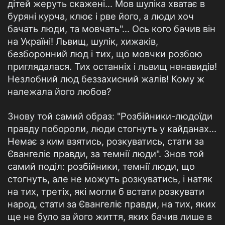
дітей жеруть скажені... Мов шуліка хватає в
буряні курча, клює і рве його, а люди хоч
бачать люди, та мовчать"... Ось кого бачив він
на Україні! Львищ, шулік, хижаків,
безборонний люд і тих, що мовчки розбою
приглядалася. Тих останніх і львищ ненавидів!
Незлобний люд беззахисний жалів! Кому ж
належала його любов?
Знову той самий образ: "Розбійники-людоїди
правду побороли, люди стогнуть у кайданах...
Немає з ким взятись, розкуватись, стати за
Євангеліє правди, за темнії люди". Знов той
самий поділ: розбійники, темнії люди, що
стогнуть, але не можуть розкуватись, і натяк
на тих, третіх, які могли б встати розкувати
народ, стати за Євангеліє правди, на тих, яких
ще не було за його життя, яких бачив лише в