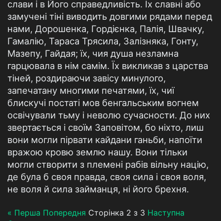
слави і в Його справедливість. Їх славні або
замучені тіні виводить довгими рядами перед
нами, Дорошенка, Гордієнка, Палія, Швачку,
Гамалію, Тараса Трясила, Залізняка, Гонту,
Мазепу, Гайдая; їх, чия душа незламна
гарцювала в нім самім. Їх викликав з царства
тіней, роздираючи завісу минулого,
запечатану многими печатями, їх, чиї
блискучі постаті мов бенгальським вогнем
освічували тьму і неволю сучасности. До них
звертається і своїм Заповітом, бо ніхто, лиш
вони могли пірвати кайдани ганьби, напоїти
вражою кровю землю нашу. Вони тільки
могли створити з племені рабів вільну націю,
де була б своя правда, своя сила і своя воля,
не воля й сила займанця, ні його брехня.
« Перша
Попередня
Сторінка 2 з 3
Наступна