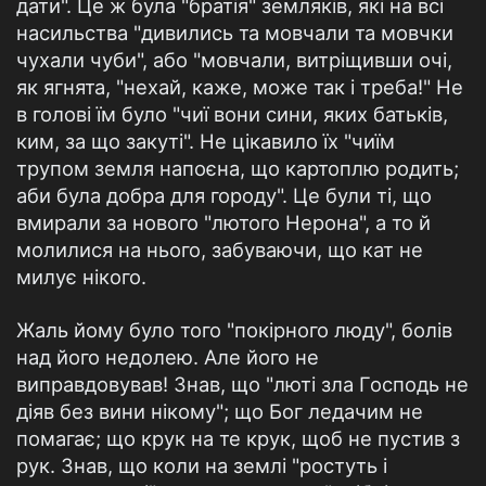
дати". Це ж була "братія" земляків, які на всі
насильства "дивились та мовчали та мовчки
чухали чуби", або "мовчали, витріщивши очі,
як ягнята, "нехай, каже, може так і треба!" Не
в голові їм було "чиї вони сини, яких батьків,
ким, за що закуті". Не цікавило їх "чиїм
трупом земля напоєна, що картоплю родить;
аби була добра для городу". Це були ті, що
вмирали за нового "лютого Нерона", а то й
молилися на нього, забуваючи, що кат не
милує нікого.
Жаль йому було того "покірного люду", болів
над його недолею. Але його не
виправдовував! Знав, що "люті зла Господь не
діяв без вини нікому"; що Бог ледачим не
помагає; що крук на те крук, щоб не пустив з
рук. Знав, що коли на землі "ростуть і