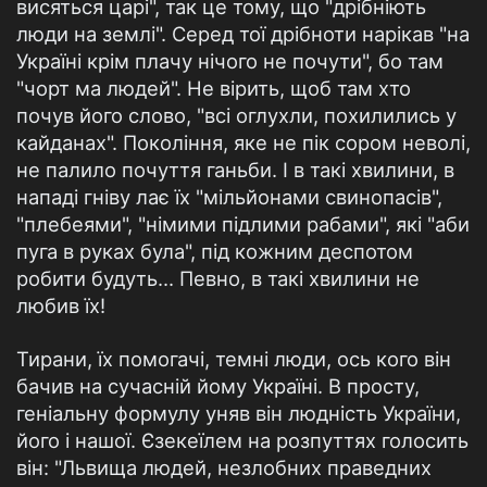
висяться царі", так це тому, що "дрібніють
люди на землі". Серед тої дрібноти нарікав "на
Україні крім плачу нічого не почути", бо там
"чорт ма людей". Не вірить, щоб там хто
почув його слово, "всі оглухли, похилились у
кайданах". Покоління, яке не пік сором неволі,
не палило почуття ганьби. І в такі хвилини, в
нападі гніву лає їх "мільйонами свинопасів",
"плебеями", "німими підлими рабами", які "аби
пуга в руках була", під кожним деспотом
робити будуть... Певно, в такі хвилини не
любив їх!
Тирани, їх помогачі, темні люди, ось кого він
бачив на сучасній йому Україні. В просту,
геніальну формулу уняв він людність України,
його і нашої. Єзекеїлем на розпуттях голосить
він: "Львища людей, незлобних праведних