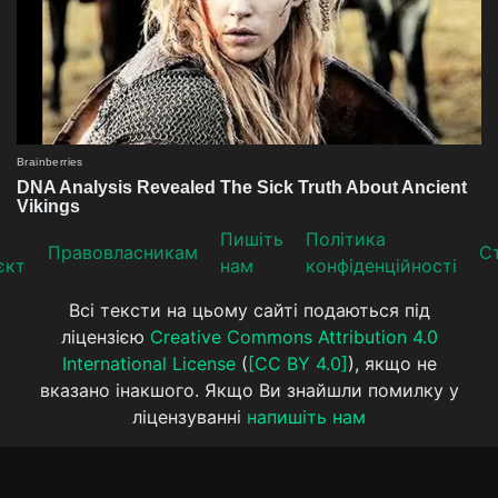
Пишіть
Політика
Прaвoвлaсникaм
Ст
єкт
нам
конфіденційності
Всі тексти на цьому сайті подаються під
ліцензією
Creative Commons Attribution 4.0
International License
(
[CC BY 4.0]
), якщо не
вказано інакшого. Якщо Ви знайшли помилку у
ліцензуванні
напишіть нам