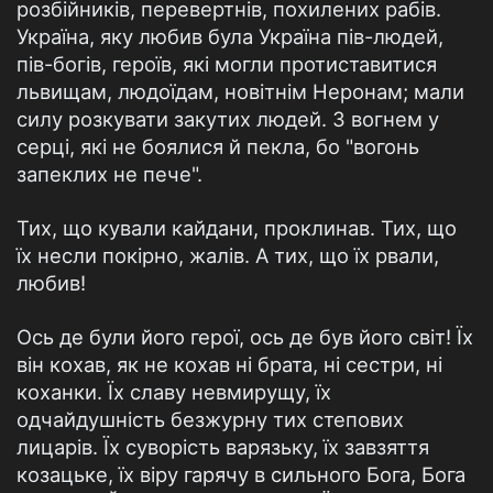
розбійників, перевертнів, похилених рабів.
Україна, яку любив була Україна пів-людей,
пів-богів, героїв, які могли протиставитися
львищам, людоїдам, новітнім Неронам; мали
силу розкувати закутих людей. З вогнем у
серці, які не боялися й пекла, бо "вогонь
запеклих не пече".
Тих, що кували кайдани, проклинав. Тих, що
їх несли покірно, жалів. А тих, що їх рвали,
любив!
Ось де були його герої, ось де був його світ! Їх
він кохав, як не кохав ні брата, ні сестри, ні
коханки. Їх славу невмирущу, їх
одчайдушність безжурну тих степових
лицарів. Їх суворість варязьку, їх завзяття
козацьке, їх віру гарячу в сильного Бога, Бога