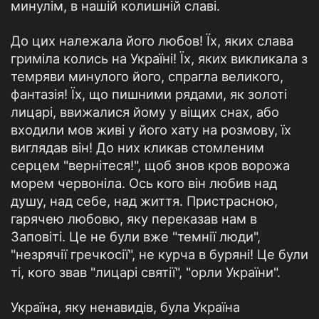
минулім, в нашій колишній славі.
До цих належала його любов! Їх, яких слава
гриміла колись на Україні! Їх, яких викликала з
темряви минулого його, спрагла великого,
фантазія! Їх, що пишними рядами, як золоті
лицарі, ввижалися йому у віщих снах, або
входили мов живі у його хату на розмову, їх
виглядав він! До них кликав стомленим
серцем "вернітеся!", щоб знов кров ворожа
морем червоніла. Ось кого він любив над
душу, над себе, над життя. Пристрасною,
гарячею любовю, яку переказав нам в
Заповіті. Це не були вже "темнії люди",
"незрячії гречкосії", не курча в буряні! Це були
ті, кого звав "лицарі святії", "орли України".
Україна, яку ненавидів, була Україна