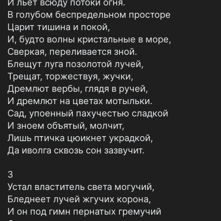
И льет всюду потоки огня.
В голубом беспредельном просторе
Царит тишина и покой,
И, будто волны кристальные в море,
Сверкая, переливается зной.
Блещут луга позолотой лучей,
Трещат, торжествуя, жучки,
Дремлют вербы, глядя в ручей,
И дремлют на цветах мотыльки.
Сад, упоенный пахучестью сладкой
И зноем объятый, молчит,
Лишь птичка цюикнет украдкой,
Да иволга сквозь сон зазвучит.
3
Устал властитель света могучий,
Бледнеет лучей жгучих корона,
И он под гимн пернатых гремучий