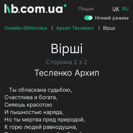
Пошук
UK
RU
Нічний режим
Онлайн бібліотека
/
Архип Тесленко
/
Вірші
Вірші
Сторінка 2 з 2
Тесленко Архип
Ты обласкана судьбою,
Счастлива и богата,
Сияешь красотою
И пышностью наряда,
Но ты мертва пред природой,
К горю людей равнодушна,