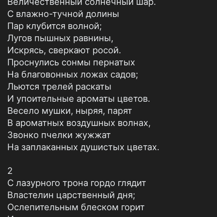
Величественный солнечный шар.
С влажно-тучной долины
Пар клубится волной;
Лугов пышных равнины,
Искрясь, сверкают росой.
Проснулись сонмы пернатых
На благовонных ложах садов;
Льются трелей раскаты
И упоительные ароматы цветов.
Весело мушки, ныряя, парят
В ароматных воздушных волнах,
Звонко пчелки жужжат
На заплаканных душистых цветах.
2
С лазурного трона гордо глядит
Властелин царственный дня;
Ослепительным блеском горит