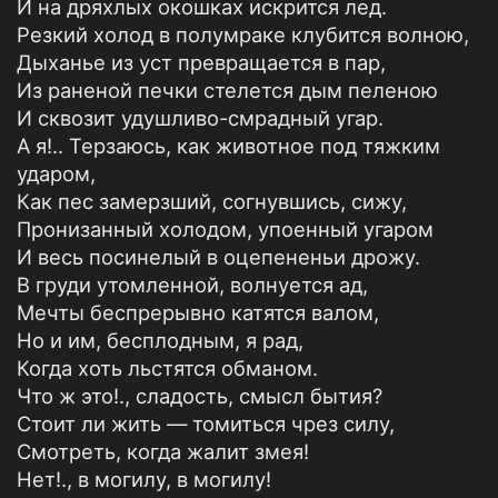
И на дряхлых окошках искрится лед.
Резкий холод в полумраке клубится волною,
Дыханье из уст превращается в пар,
Из раненой печки стелется дым пеленою
И сквозит удушливо-смрадный угар.
А я!.. Терзаюсь, как животное под тяжким
ударом,
Как пес замерзший, согнувшись, сижу,
Пронизанный холодом, упоенный угаром
И весь посинелый в оцепененьи дрожу.
В груди утомленной, волнуется ад,
Мечты беспрерывно катятся валом,
Но и им, бесплодным, я рад,
Когда хоть льстятся обманом.
Что ж это!., сладость, смысл бытия?
Стоит ли жить — томиться чрез силу,
Смотреть, когда жалит змея!
Нет!., в могилу, в могилу!