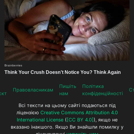
Пишіть
Політика
Прaвoвлaсникaм
Ст
єкт
нам
конфіденційності
Всі тексти на цьому сайті подаються під
ліцензією
Creative Commons Attribution 4.0
International License
(
[CC BY 4.0]
), якщо не
вказано інакшого. Якщо Ви знайшли помилку у