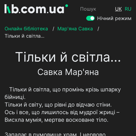
Пошук
UK
RU
Нічний режим
Онлайн бібліотека
/
Мар'яна Савка
/
Тільки й світла...
Тільки й світла...
Савка Мар'яна
Тільки й світла, що промінь крізь шпарку
бійниці.
Тільки й світу, що рівні до відчаю стіни.
Ось і все, що лишилось від мудрої жриці –
Висхла мумія, мертве восковане тіло.
Западає в румовище храм. І нервово