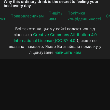
Пишіть
Політика
Прaвoвлaсникaм
Ст
єкт
нам
конфіденційності
Всі тексти на цьому сайті подаються під
ліцензією
Creative Commons Attribution 4.0
International License
(
[CC BY 4.0]
), якщо не
вказано інакшого. Якщо Ви знайшли помилку у
ліцензуванні
напишіть нам