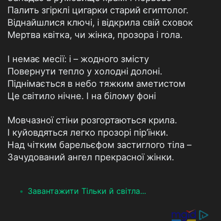
Палить згірклі цигарки старий єгиптолог.
Віднайшлися ключі, і відкрила свій сховок
Мертва квітка, чи жінка, прозора і гола.
І немає месії: і – жодного змісту
Повернути тепло у холодні долоні.
Піднімається в небо тяжким аметистом
Це світило нічне. І на білому фоні
Мовчазної стіни розгортаються крила.
І куйовдяться легко прозорі пір’їнки.
Над чітким барельєфом застиглого тіла –
Зачудований ангел прекрасної жінки.
Завантажити Тільки й світла...