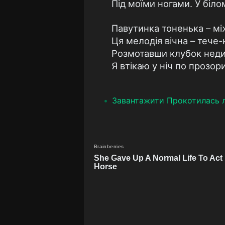
Під моїми ногами. У біло
Павутинка тоненька – мі
Ця мелодія вічна – тече-
Розмотавши клубок недит
Я втікаю у ніч по прозор
Завантажити Прокотилась лу