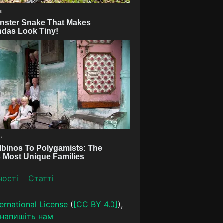
ності
Статті
ernational License
(
[CC BY 4.0]
),
напишіть нам