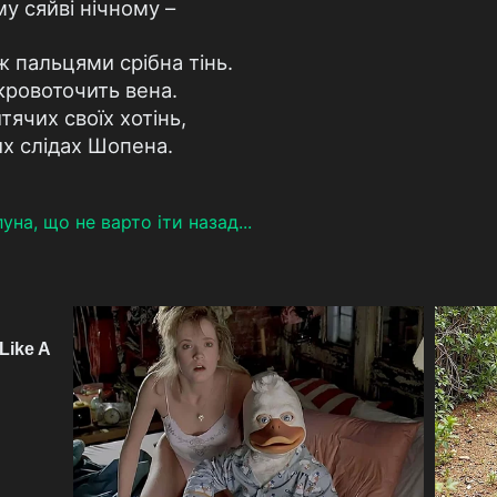
му сяйві нічному –
ж пальцями срібна тінь.
кровоточить вена.
ячих своїх хотінь,
их слідах Шопена.
на, що не варто іти назад...