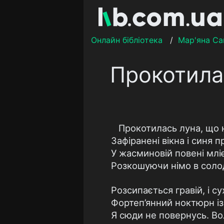
Онлайн бібліотека
/
Мар'яна Са
Прокотилас
Прокотилась луна, що н
Зафіранені вікна і синя п
У жасминовій повені мліє
Розкошуючи німо в солодк
Розсипається гравій, і с
Фортеп’янний ноктюрн із
Я сюди не повернусь. В