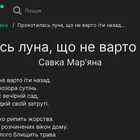
Пошук
вка
/
Прокотилась луна, що не варто іти назад...
ь луна, що не варто і
Савка Мар'яна
е варто іти назад.
розора сутінь.
 вечірній сад,
ій своїй затруті.
ухо рипить жорства.
 розчинених вікон дому.
олого блищить трава