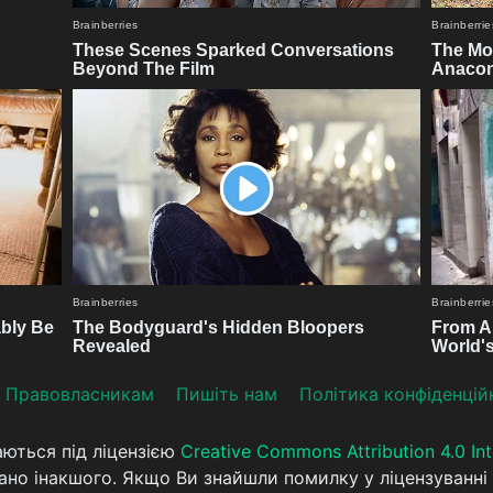
Прaвoвлaсникaм
Пишіть нам
Політика конфіденцій
аються під ліцензією
Creative Commons Attribution 4.0 Int
ано інакшого. Якщо Ви знайшли помилку у ліцензуванні