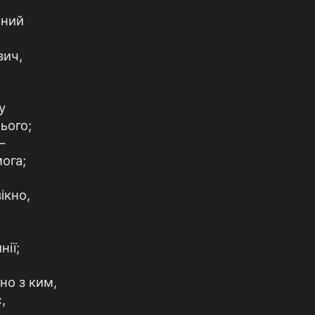
ений
вич,
у
ього;
—
ога;
ікно,
ії;
но з ким,
,