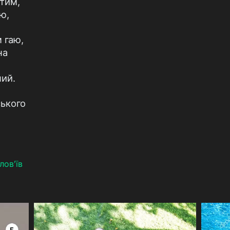
ятим,
ю,
 гаю,
на
ний.
ького
лов'їв