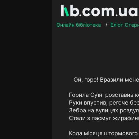
Онлайн бібліотека
/
Еліот Стер
Ой, горе! Вразили мене
Горила Суїні розставив к
Руки впустив, регоче бе
Зебра на вулицях розду
Стали з пасмуг жирафині
Кола місяця штормового