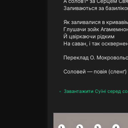
А солов'ї* за Серцем Св
Заливаються за базиліко
Як заливалися в кривавім
Глушачи зойк Агамемно
Й цвіркаючи рідким
На саван, і так оскверне
Переклад О. Мокровольс
Соловей — повія (сленґ)
Завантажити Суїні серед со