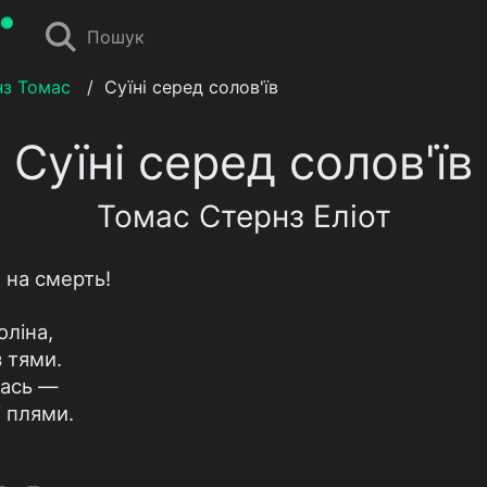
Пошук
нз Томас
/
Суїні серед солов'їв
Суїні серед солов'їв
Томас Стернз Еліот
 на смерть!
оліна,
з тями.
лась —
 плями.