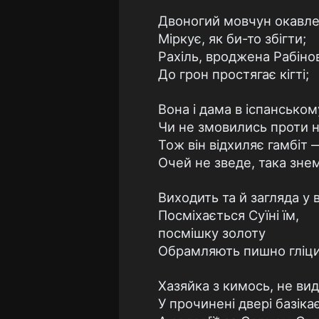
Двоногий мовчун окавл
Міркує, як би-то збігти;
Рахіль, вроджена Рабіно
До грон простягає кігті;
Вона і дама в іспанськом
Чи не змовились проти н
Тож він відхиляє гамбіт 
Очей не зведе, така знем
Виходить та й загляда у в
Посміхається Суїні їм,
посмішку золоту
Обрамляють пишно гліцин
Хазяйка з кимось, не вид
У прочинені двері базікає