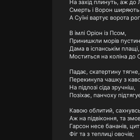
На захід плинуть, аж до 
Смерть і Ворон ширяють 
А Суїні вартує ворота рог
В імлі Оріон із Псом,
Принишкли морів пустин
Дама в іспанськім плащі,
Моститься на коліна до С
Падає, скатертину тягне,
Перекинула чашку з кав
На підлозі сіда зручніш,
Позіхає, панчоху підтягує
Кавою облитий, сахнувс
Аж на підвіконня, та змо
Гарсон несе бананів, цит
Фіг та з теплиці овочів;