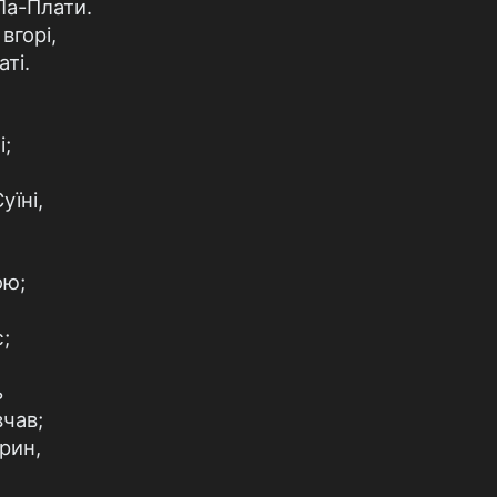
Ла-Плати.
вгорі,
аті.
і;
уїні,
ою;
;
ь
вчав;
рин,