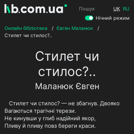
Пошук
UK
RU
Нічний режим
Онлайн бібліотека
/
Євген Маланюк
/
Стилет чи стилос?..
Стилет чи
стилос?..
Маланюк Євген
Стилет чи стилос? — не збагнув. Двояко
Вагаються трагічні терези.
Не кинувши у глиб надійний якор,
Пливу й пливу повз береги краси.