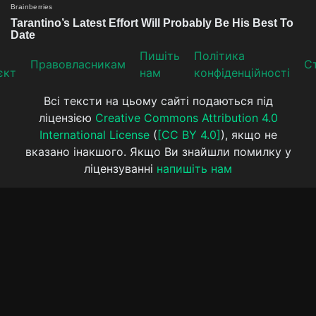
Пишіть
Політика
Прaвoвлaсникaм
Ст
єкт
нам
конфіденційності
Всі тексти на цьому сайті подаються під
ліцензією
Creative Commons Attribution 4.0
International License
(
[CC BY 4.0]
), якщо не
вказано інакшого. Якщо Ви знайшли помилку у
ліцензуванні
напишіть нам