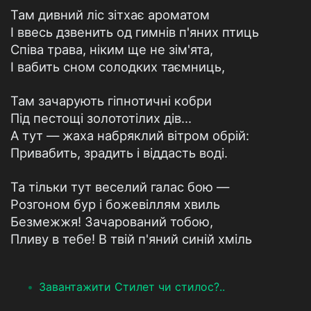
Там дивний ліс зітхає ароматом
І ввесь дзвенить од гимнів п'яних птиць
Співа трава, ніким ще не зім'ята,
І вабить сном солодких таємниць,
Там зачарують гіпнотичні кобри
Під пестощі золототілих дів...
А тут — жаха набряклий вітром обрій:
Привабить, зрадить і віддасть воді.
Та тільки тут веселий галас бою —
Розгоном бур і божевіллям хвиль
Безмежжя! Зачарований тобою,
Пливу в тебе! В твій п'яний синій хміль
Завантажити Стилет чи стилос?..