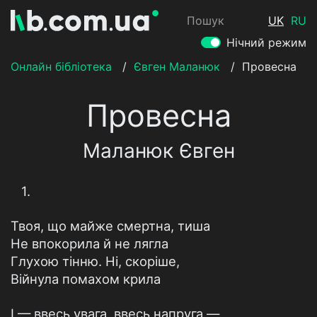
Пошук
UK
RU
Нічний режим
Онлайн бібліотека
/
Євген Маланюк
/
Провесна
Провесна
Маланюк Євген
1.
Твоя, що майже смертна, тиша
Не впокорила й не лягла
Глухою тінню. Ні, скоріше,
Війнула помахом крила
І — ввесь увага, ввесь напруга —