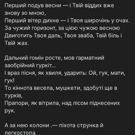
Перший подув весни — і Твій віддих вже
знову зо мною,
Перший вітер дихне — і Твоя широчінь у очах.
За чужий горизонт, за цією чужою весною
Двиготить Твоя даль, Твоя зваба, Твій біль і
Твій жах.
Дальний гомін росте, мов гарматний
заобрійний гуркіт...
І враз пісня, як хвиля, ударить: Ой, гук, мати,
гук!
То кіннота весела, мушкети, здобуті ще в
турків,
Прапори, як вітрила, над лісом піднесених
рук.
А за нею колони .— піхота струнка й
легкостопа,