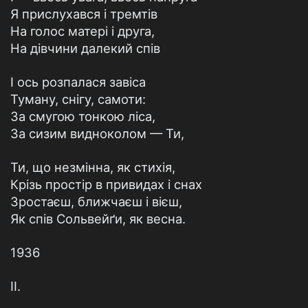
Я прислухався і тремтів
На голос матері і друга,
На дівчини далекий спів
І ось розпалася завіса
Туману, снігу, самоти:
За смугою тонкою ліса,
За сизим видноколом — Ти,
Ти, що незмінна, як стихія,
Крізь простір в привидах і снах
Зростаєш, ближчаєш і вієш,
Як спів Сольвейґи, як весна.
1936
II.