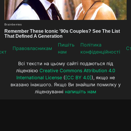
Пишіть
Політика
Прaвoвлaсникaм
Ст
єкт
нам
конфіденційності
Всі тексти на цьому сайті подаються під
ліцензією
Creative Commons Attribution 4.0
International License
(
[CC BY 4.0]
), якщо не
вказано інакшого. Якщо Ви знайшли помилку у
ліцензуванні
напишіть нам