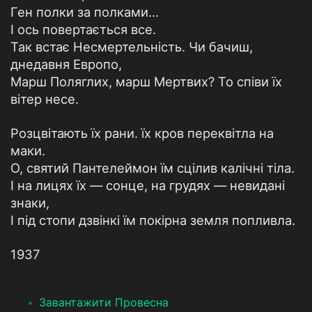
Ген полки за полками...
І ось повертається все.
Так встає Несмертельність. Чи бачиш,
днедавня Европо,
Марш Поляглих, марш Мертвих? То співи їх
вітер несе.
Розцвітають їх рани. їх кров переквітла на
маки.
О, святий Пантелеймон їм сцілив калічні тіла.
І на лицях їх — сонце, на грудях — невидані
знаки,
І під стопи дзвінкі їм покірна земля попливла.
1937
Завантажити Провесна