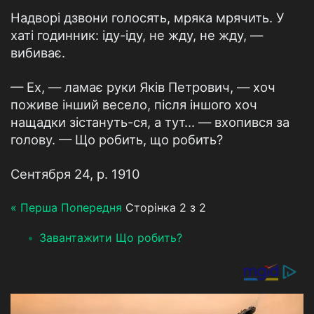
Надворі дзвони голосять, мряка мрячить. У
хаті годинник: іду-іду, не жду, не жду, —
вибиває.
— Ех, — ламає руки Яків Петрович, — хоч
поживе інший весело, після іншого хоч
нащадки зістануть-ся, а тут... — вхопився за
голову. — Що робить, що робить?
Сентября 24, р. 1910
« Перша
Попередня
Сторінка 2 з 2
Завантажити Що робить?