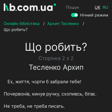
Пошук
UK
RU
Нічний режим
Онлайн бібліотека
/
Архип Тесленко
/
Що робить?
Що робить?
Сторінка 2 з 2
Тесленко Архип
Ех, життя, чорти б забрали тебе!
Почервонів, кинув ручку, схопивсь, бігає.
Не треба, не треба писать.