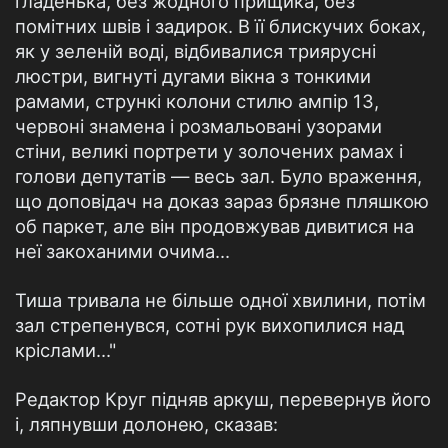
гладенька, без жодного прищика, без
помітних швів і задирок. В її блискучих боках,
як у зеленій воді, відбивалися триярусні
люстри, вигнуті дугами вікна з тонкими
рамами, стрункі колони стилю ампір 13,
червоні знамена і розмальовані узорами
стіни, великі портрети у золочених рамах і
голови депутатів — весь зал. Було враження,
що доповідач на доказ зараз брязне пляшкою
об паркет, але він продовжував дивитися на
неї закоханими очима...
Тиша тривала не більше одної хвилини, потім
зал стрепенувся, сотні рук вихопилися над
кріслами..."
Редактор Круг підняв аркуш, перевернув його
і, ляпнувши долонею, сказав: