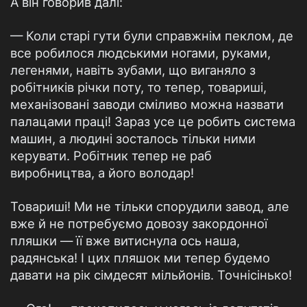
А він говорив далі:
— Коли старі гути були справжнім пеклом, де
все робилося людськими ногами, руками,
легенями, навіть зубами, що виганяло з
робітників річки поту, то тепер, товариші,
механізовані заводи сміливо можна назвати
палацами праці! Зараз усе це робить система
машин, а людині зосталось тільки ними
керувати. Робітник тепер не раб
виробництва, а його володар!
Товариші! Ми не тільки спорудили завод, але
вже й не потребуємо довозу закордонної
пляшки — її вже витиснула ось наша,
радянська! І цих пляшок ми тепер будемо
давати на рік сімдесят мільйонів. Точнісінько!