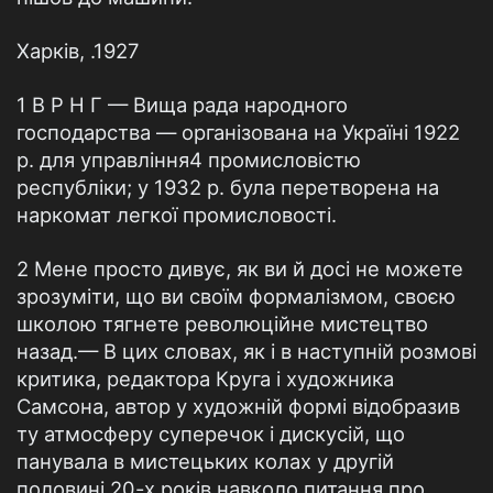
Харків, .1927
1 В Р Н Г — Вища рада народного
господарства — організована на Україні 1922
р. для управління4 промисловістю
республіки; у 1932 р. була перетворена на
наркомат легкої промисловості.
2 Мене просто дивує, як ви й досі не можете
зрозуміти, що ви своїм формалізмом, своєю
школою тягнете революційне мистецтво
назад.— В цих словах, як і в наступній розмові
критика, редактора Круга і художника
Самсона, автор у художній формі відобразив
ту атмосферу суперечок і дискусій, що
панувала в мистецьких колах у другій
половині 20-х років навколо питання про