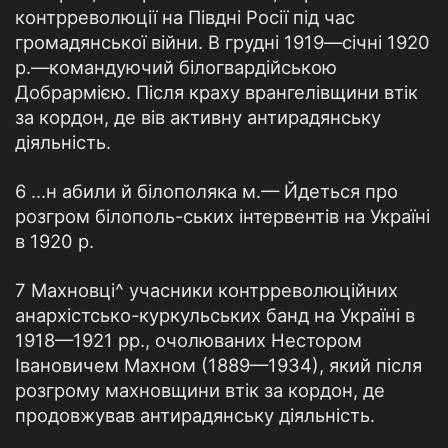
контрреволюції на Півдні Росії під час
громадянської війни. В грудні 1919—січні 1920
р.—командуючий білогвардійською
Добрармією. Після краху врангелівщини втік
за кордон, де вів активну антирадянську
діяльність.
6 ...н абили й білополяка м.— Йдеться про
розгром білополь-ських інтервентів на Україні
в 1920 р.
7 Махновці^ учасники контрреволюційних
анархістсько-куркульських банд на Україні в
1918—1921 рр., очолюваних Нестором
Івановичем Махном (1889—1934), який після
розгрому махновщини втік за кордон, де
продовжував антирадянську діяльність.