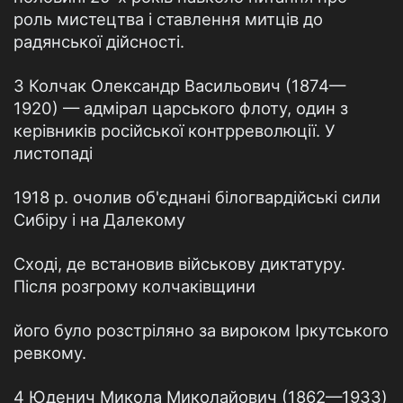
роль мистецтва і ставлення митців до
радянської дійсності.
3 Колчак Олександр Васильович (1874—
1920) — адмірал царського флоту, один з
керівників російської контрреволюції. У
листопаді
1918 р. очолив об'єднані білогвардійські сили
Сибіру і на Далекому
Сході, де встановив військову диктатуру.
Після розгрому колчаківщини
його було розстріляно за вироком Іркутського
ревкому.
4 Юденич Микола Миколайович (1862—1933)