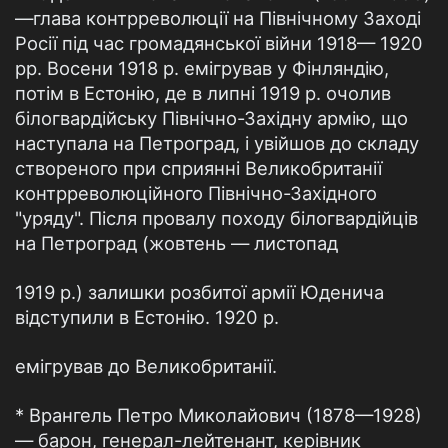
—глава контрреволюції на Північному Заході
Росії під час громадянської війни 1918— 1920
рр. Восени 1918 р. емігрував у Фінляндію,
потім в Естонію, де в липні 1919 р. очолив
білогвардійську Північно-Західну армію, що
наступала на Петроград, і увійшов до складу
створеного при сприянні Великобританії
контрреволюційного Північно-Західного
"уряду". Після провалу походу білогвардійців
на Петроград (жовтень — листопад
1919 р.) залишки розбитої армії Юденича
відступили в Естонію. 1920 р.
емігрував до Великобританії.
* Врангель Петро Миколайович (1878—1928)
— барон, генерал-лейтенант, керівник