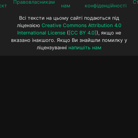
Прaвoвлaсникaм
Ст
єкт
нам
конфіденційності
Всі тексти на цьому сайті подаються під
ліцензією
Creative Commons Attribution 4.0
International License
(
[CC BY 4.0]
), якщо не
вказано інакшого. Якщо Ви знайшли помилку у
ліцензуванні
напишіть нам