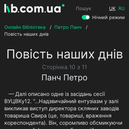
Пошук
UK
RU
Нічний режим
Онлайн бібліотека
/
Петро Панч
/
Повість наших днів
Повість наших днів
Сторінка 10 з 11
Панч Петро
— Далі описано одне із засідань сесії
ВУЦВКу12. "...Надзвичайний ентузіазм у залі
викликав виступ директора скляних заводів
товариша Свира (це, товариші, враження
кореспондента). Він, соромливо обсмикуючи