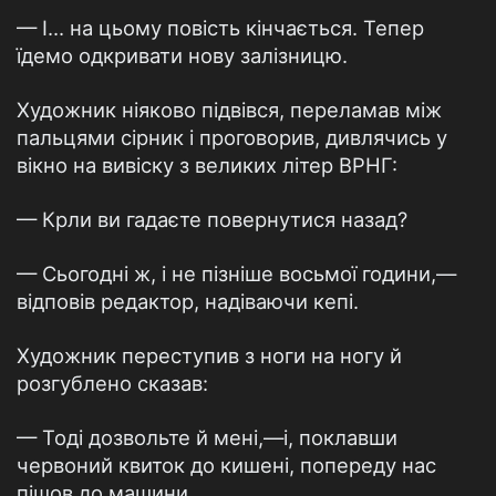
— І... на цьому повість кінчається. Тепер
їдемо одкривати нову залізницю.
Художник ніяково підвівся, переламав між
пальцями сірник і проговорив, дивлячись у
вікно на вивіску з великих літер ВРНГ:
— Крли ви гадаєте повернутися назад?
— Сьогодні ж, і не пізніше восьмої години,—
відповів редактор, надіваючи кепі.
Художник переступив з ноги на ногу й
розгублено сказав:
— Тоді дозвольте й мені,—і, поклавши
червоний квиток до кишені, попереду нас
пішов до машини.