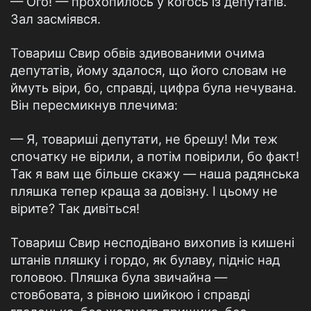
— Ого! — прохопилось у когось із депутатів.
Зал засміявся.
Товариш Свир обвів здивованими очима
депутатів, йому здалося, що його словам не
ймуть віри, бо, справді, цифра була нечувана.
Він пересмикнув плечима:
— Я, товариші депутати, не брешу! Ми теж
спочатку не вірили, а потім повірили, бо факт!
Так я вам ще більше скажу — наша радянська
пляшка тепер краща за довізну. І цьому не
вірите? Так дивіться!
Товариш Свир несподівано вихопив із кишені
штанів пляшку і гордо, як булаву, підніс над
головою. Пляшка була звичайна —
стовбовата, з рівною шийкою і справді