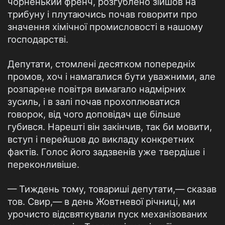
чорненький френч, розгублено зійшов на
трибуну і плутаючись почав говорити про
значення хімічної промисловості в нашому
господарстві.
Депутати, стомлені десятком попередніх
промов, хоч і намагалися бути уважними, але
розпарене повітря вимагало надмірних
зусиль, і в залі почав прохоплюватися
говорок, від чого доповідач ще більше
губився. Нарешті він закінчив, так би мовити,
вступ і перейшов до викладу конкретних
фактів. Голос його задзвенів уже твердіше і
переконливіше.
— Тиждень тому, товариші депутати,— сказав
тов. Свир,— в день Жовтневої річниці, ми
урочисто відсвяткували пуск механізованих