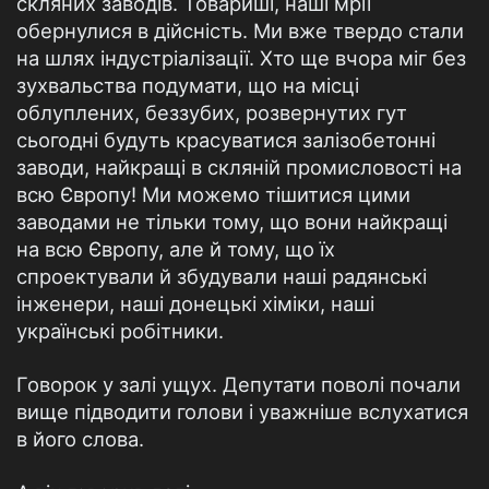
скляних заводів. Товариші, наші мрії
обернулися в дійсність. Ми вже твердо стали
на шлях індустріалізації. Хто ще вчора міг без
зухвальства подумати, що на місці
облуплених, беззубих, розвернутих гут
сьогодні будуть красуватися залізобетонні
заводи, найкращі в скляній промисловості на
всю Європу! Ми можемо тішитися цими
заводами не тільки тому, що вони найкращі
на всю Європу, але й тому, що їх
спроектували й збудували наші радянські
інженери, наші донецькі хіміки, наші
українські робітники.
Говорок у залі ущух. Депутати поволі почали
вище підводити голови і уважніше вслухатися
в його слова.